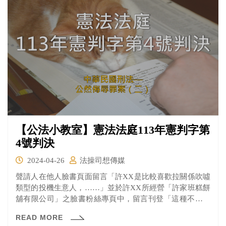
絲剝繭，找回賴婦遺骨，隔了五十年，終於落葉歸根。
【公法小教室】憲法法庭113年憲判字第
4號判決
2024-04-26
法操司想傳媒
聲請人在他人臉書頁面留言「許XX是比較喜歡拉關係吹噓
類型的投機生意人，……」並於許XX所經營「許家班糕餅
舖有限公司」之臉書粉絲專頁中，留言刊登「這種不明辨
是非就亂貼別人標籤的人，做出來的茶可以喝嗎」、「隨
READ MORE
便批評別人的茶還是不要喝比較好」等言論，遭法院認定