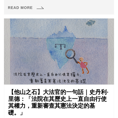
樣被法院依公然侮辱罪判處罰金3000元，窮盡救濟手段後
READ MORE
聲請憲法審查。類似聲請案件共有31件，憲法法庭一同併
案審理。
【他山之石】大法官的一句話｜史丹利·
里德：「法院在其歷史上一直自由行使
其權力，重新審查其憲法決定的基
礎。」