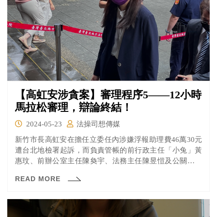
【高虹安涉貪案】審理程序5——12小時
馬拉松審理，辯論終結！
2024-05-23
法操司想傳媒
新竹市長高虹安在擔任立委任內涉嫌浮報助理費46萬30元
遭台北地檢署起訴，而負責管帳的前行政主任「小兔」黃
惠玟、前辦公室主任陳奐宇、法務主任陳昱愷及公關主任
「水母」王郁文也都被一併起訴。
READ MORE