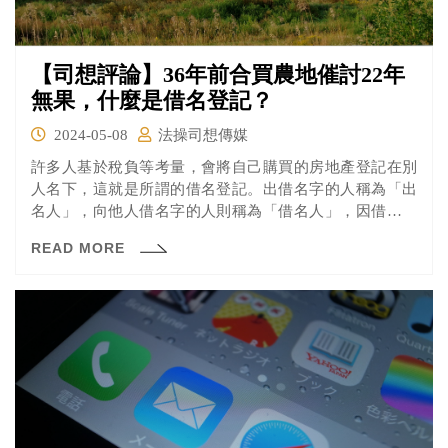
【司想評論】36年前合買農地催討22年
無果，什麼是借名登記？
2024-05-08
法操司想傳媒
許多人基於稅負等考量，會將自己購買的房地產登記在別
人名下，這就是所謂的借名登記。出借名字的人稱為「出
名人」，向他人借名字的人則稱為「借名人」，因借名登
記所衍生的問題不勝枚舉，例如新聞報導中的周姓男子，
READ MORE
就是因為借用他人的名義購買農地，出名人藉故不願意歸
還，催討22年都要不回來，最後才打官司結束借名登記契
約。