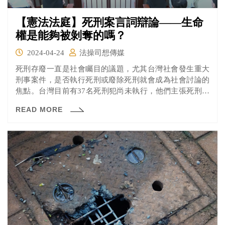
【憲法法庭】死刑案言詞辯論——生命
權是能夠被剝奪的嗎？
2024-04-24
法操司想傳媒
死刑存廢一直是社會矚目的議題，尤其台灣社會發生重大
刑事案件，是否執行死刑或廢除死刑就會成為社會討論的
焦點。台灣目前有37名死刑犯尚未執行，他們主張死刑違
反憲法平等權、生存權、平等原則等，向聲請憲法審查。
READ MORE
聲請人中包含高齡72歲的王信福，為台灣最老的死囚；而
死囚黃春棋、陳憶隆自最高法院於2000年4月27日判決死刑
定讞至今，長達24年未執行槍決，也堪稱等待最久的死
囚。其中也不乏案情充滿疑點、長年受民間團體關注的案
件。 而憲法法庭的15名大法官中，由於蔡烱燉、蔡彩貞、
尤伯祥皆曾以法官或辯護人身分參與過部分聲請人相關案
件，因此主動迴避，此案審理大法官為12人。