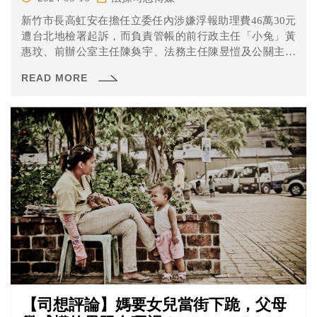
新竹市長高虹安在擔任立委任內涉嫌浮報助理費46萬30元
遭台北地檢署起訴，而負責管帳的前行政主任「小兔」黃
惠玟、前辦公室主任陳奐宇、法務主任陳昱愷及公關主任
「水母」王郁文也都被一併起訴。 本次北院也是全日開
READ MORE
庭，詰問的證人包含前高辦助理「Z9」吳達偉、私聘助理
「特哥」蔡維庭以及最後一位以證人身分站上應訊台的共
同被告王郁文。
【司想評論】媽要女兒當街下跪，父母