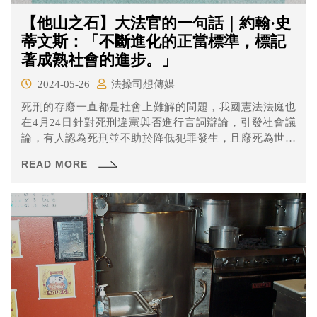
【他山之石】大法官的一句話｜約翰·史
蒂文斯：「不斷進化的正當標準，標記
著成熟社會的進步。」
2024-05-26
法操司想傳媒
死刑的存廢一直都是社會上難解的問題，我國憲法法庭也
在4月24日針對死刑違憲與否進行言詞辯論，引發社會議
論，有人認為死刑並不助於降低犯罪發生，且廢死為世界
的趨勢；也有人認為廢死不符合民意，也不應由少數人決
READ MORE
定其存廢。