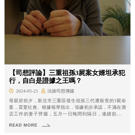
【司想評論】三重祖孫3屍案女婿坦承犯
行，自白是證據之王嗎？
2024-05-21
法操司想傳媒
母親節前夕，新北市三重區發生祖孫三代遭殺害的3屍命
案，震驚社會。根據報導指出，張嫌初步承認，不滿在酒
店工作的妻子劈腿，五月一日晚間到隔日，連續掐死陳
女、岳母及三歲繼子三人，並在伴屍六天後，才帶著他跟
READ MORE
妻子飼養的愛犬「糯米」逃亡。