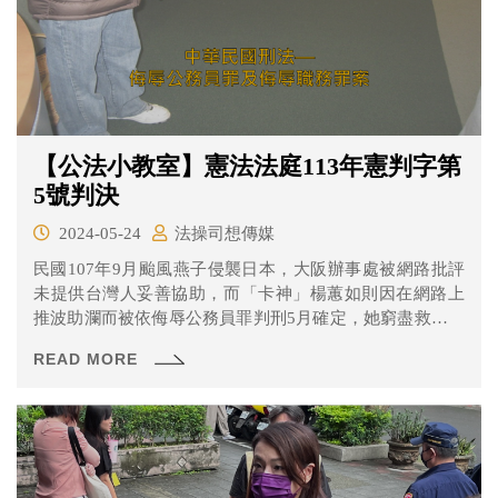
【公法小教室】憲法法庭113年憲判字第
5號判決
2024-05-24
法操司想傳媒
民國107年9月颱風燕子侵襲日本，大阪辦事處被網路批評
未提供台灣人妥善協助，而「卡神」楊蕙如則因在網路上
推波助瀾而被依侮辱公務員罪判刑5月確定，她窮盡救濟手
段後聲請憲法審查，憲法法庭與其他4案合併審理。
READ MORE