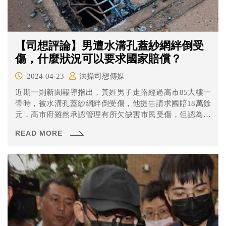
【司想評論】男遭水溝孔蓋紗網絆倒受
傷，什麼狀況可以要求國家賠償？
2024-04-23
法操司想傳媒
近期一則新聞報導指出，黃姓男子走路經過高市85大樓一
帶時，被水溝孔蓋紗網絆倒受傷，他提告請求國賠18萬餘
元，高市府雖然承認管理有所欠缺害市民受傷，但認為砂
網破損面積佔人行道1/3，是黃男沒有注意閃避才會跌倒，
READ MORE
但法官發現，紗網破損處遭塵土覆蓋，肉眼難以發現，不
該苛責民眾，因此判高市府應賠2萬8千餘元。