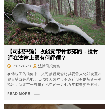
【司想評論】收錢竟帶骨骸落跑，撿骨
師在法律上應有何評價？
2024-04-29
法操司想傳媒
在傳統民俗信仰中，人死後親屬會將其屍骨火化並安置在
靈骨塔或是墓地，以供後人參拜，不過近期有則新聞報導
指出，新北市一對賴姓兄弟於一九七五年時曾委託林姓撿
骨師撿拾母親遺骨，準備入塔供奉，未料，林男拿錢後，
READ MORE
事情沒辦妥，竟帶著骨骸躲債，導致賴家人近五十年來，
只能拜著未裝遺骨的空骨灰甕。今年三月，基隆港務分公
司拆除東暖新村廢棄宿舍，意外發現三具遺骨，經檢警抽