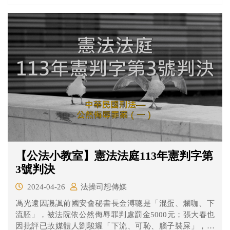
同一行為觸犯公然侮辱罪及第310條第2項之加重誹謗罪，
最終從一重處斷，對聲請人論以加重誹謗罪，處拘役30
日，聲請人上訴遭駁回。聲請人認為該終局判決法律適用
牴觸憲法，聲請裁判及法規範憲法審查。
【公法小教室】憲法法庭113年憲判字第
3號判決
2024-04-26
法操司想傳媒
馮光遠因譏諷前國安會秘書長金溥聰是「混蛋、爛咖、下
流胚」，被法院依公然侮辱罪判處罰金5000元；張大春也
因批評已故媒體人劉駿耀「下流、可恥、腦子裝屎」，同