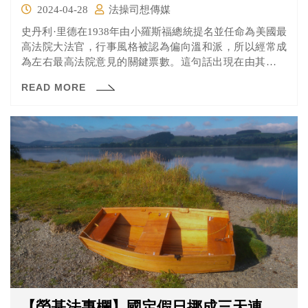
2024-04-28
法操司想傳媒
史丹利·里德在1938年由小羅斯福總統提名並任命為美國最
高法院大法官，行事風格被認為偏向溫和派，所以經常成
為左右最高法院意見的關鍵票數。這句話出現在由其主筆
的史密斯訴奧爾賴特案（Smith v. Allwright）判決書中。
READ MORE
【勞基法專欄】國定假日挪成三天連