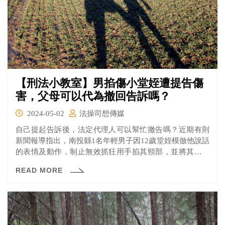
【刑法小教室】男掐傷小堂姪遭提告傷
害，父母可以代為撤回告訴嗎？
2024-05-02
法操司想傳媒
自己提起告訴後，法定代理人可以幫忙撤告嗎？近期有則
新聞報導指出，南投縣1名年輕男子因12歲堂姪模倣他說話
的表情及動作，制止無效抓狂用手掐其頸部，並將其身體
提高，造成堂姪多處擦傷，憤而報警提告，南投地院以成
READ MORE
年人故意對少年犯傷害罪名，判該男拘役40日，不得易科
罰金，但可聲請易服勞動。