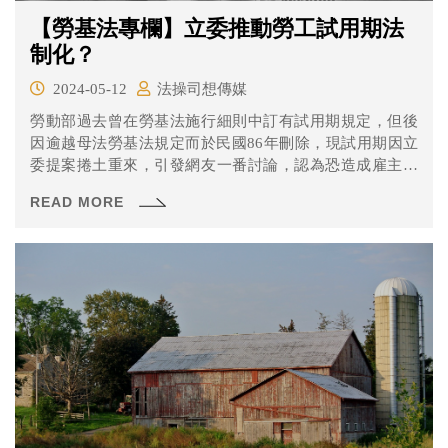
【勞基法專欄】立委推動勞工試用期法
制化？
2024-05-12
法操司想傳媒
勞動部過去曾在勞基法施行細則中訂有試用期規定，但後
因逾越母法勞基法規定而於民國86年刪除，現試用期因立
委提案捲土重來，引發網友一番討論，認為恐造成雇主濫
用等。
READ MORE