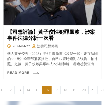
【司想評論】黃子佼性犯罪風波，涉案
事件法律分析一次看
2024-04-22
法操司想傳媒
藝人黃子佼去（2023）年6月遭臉書《和我一起・走在法國
的365天》粉專部落客指控，自己17歲時遭對方強吻、拍裸
照。之後，黃子佼雖與爆料人Z小姐和解，卻遭檢警查出，
黃的個人硬碟中，有上百部私密片，其中，7部含有未成年
READ MORE
裸露內容。持片事件曝光後，黃子佼再度受各界撻伐，最
近，更有K小姐爆料自己17歲時，遭黃子交以拍攝為由性
侵。
11
12
13
14
15
16
17
18
19
20
21
22