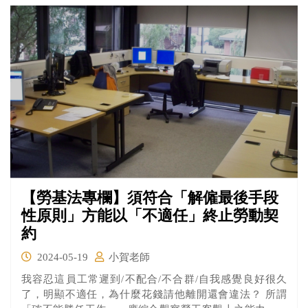
【勞基法專欄】須符合「解僱最後手段
性原則」方能以「不適任」終止勞動契
約
2024-05-19
小賀老師
我容忍這員工常遲到/不配合/不合群/自我感覺良好很久
了，明顯不適任，為什麼花錢請他離開還會違法？ 所謂