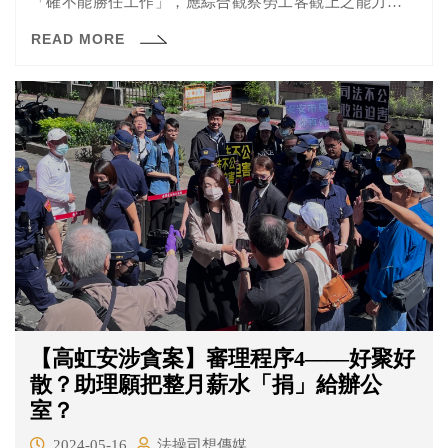
「確不能勝任工作」，應綜合觀察勞工客觀上之能力、學
識、品行、身心狀況、工作態度、團隊互助等，及勞工主
READ MORE
觀上能為而不為或怠忽所擔任之工作等違反忠誠履行勞務
給付情狀而為判斷。(最高法院111年度台上字第1820號)
【高虹安涉貪案】審理程序4——好聚好
散？助理願把整月薪水「捐」給辦公
室？
2024-05-16
法操司想傳媒