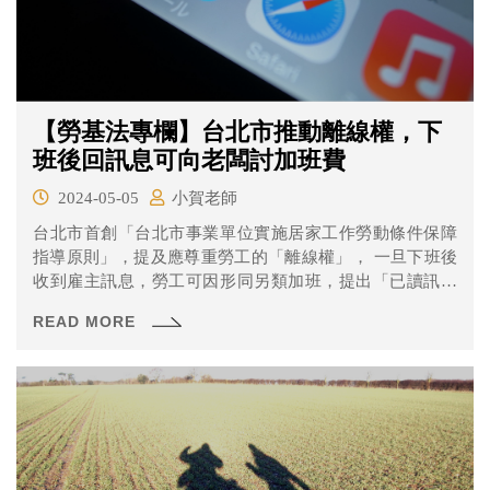
【勞基法專欄】台北市推動離線權，下
班後回訊息可向老闆討加班費
2024-05-05
小賀老師
台北市首創「台北市事業單位實施居家工作勞動條件保障
指導原則」，提及應尊重勞工的「離線權」， 一旦下班後
收到雇主訊息，勞工可因形同另類加班，提出「已讀訊息
且有回應」的時間截圖當證據，要求給付加班費，而違反
READ MORE
者將暫時透過《勞基法》開罰，直到離線權的母法正式通
過上路。