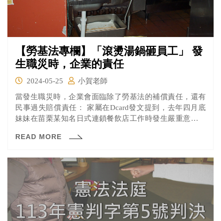
【勞基法專欄】「滾燙湯鍋砸員工」 發
生職災時，企業的責任
2024-05-25
小賀老師
當發生職災時，企業會面臨除了勞基法的補償責任，還有
民事過失賠償責任： 家屬在Dcard發文提到，去年四月底
妹妹在苗栗某知名日式連鎖餐飲店工作時發生嚴重意外，
造成全身多處嚴重燙傷，背部更是2-3度大面積燙傷，至今
READ MORE
仍在接受治療，而公司後續的處理態度，加上難看又疼痛
的傷疤，讓她承受著極大的壓力。