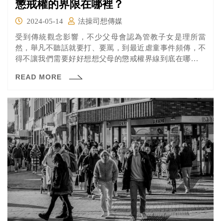
懲戒權的界限在哪裡？
2024-05-14
法操司想傳媒
受到傳統觀念影響，不少父母會認為管教子女是理所當
然，舉凡不聽話就要打、要罵，到最近虐童事件頻傳，不
得不讓我們需要好好想想父母的懲戒權界線到底在哪裡？
怎樣教導子女才是正確的方式？
READ MORE