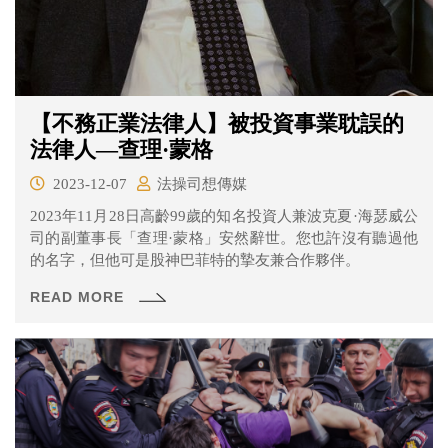
【不務正業法律人】被投資事業耽誤的
法律人—查理·蒙格
2023-12-07
法操司想傳媒
2023年11月28日高齡99歲的知名投資人兼波克夏·海瑟威公
司的副董事長「查理·蒙格」安然辭世。您也許沒有聽過他
的名字，但他可是股神巴菲特的摯友兼合作夥伴。
READ MORE