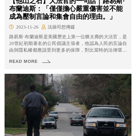
【他山之石】大法官的一句話｜路易斯·
布蘭迪斯：「僅僅擔心嚴重傷害並不能
成為壓制言論和集會自由的理由。」
2023-11-26
法操司想傳媒
路易斯·布蘭迪斯是美國歷史上第一位猶太裔的大法官，是
20世紀初期著名的公民倡議主張者，他認為人民的言論自
由與隱私權都應該受到更多的保障，對比當時的法律環境
可說是先驅者，這句名言就是來自他在1927年的Whitney v.
READ MORE
California案中所做出的「逆風發言」。