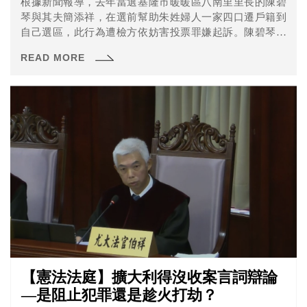
根據新聞報導，去年當選基隆市暖暖區八南里里長的陳碧
琴與其夫簡添祥，在選前幫助朱姓婦人一家四口遷戶籍到
自己選區，此行為遭檢方依妨害投票罪嫌起訴。陳碧琴辯
稱她協助朱婦一家遷戶籍是為了讓他們可以申請社會補
READ MORE
助，與選舉並無關聯。
【憲法法庭】擴大利得沒收案言詞辯論
—是阻止犯罪還是趁火打劫？