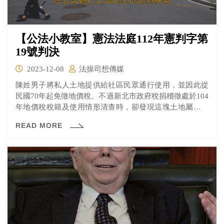
【公法小教室】憲法法庭112年憲判字第
19號判決
2023-12-08
法操司想傳媒
陳姓男子將私人土地提供給社區民眾通行使用，並因此從
民國70年起免徵地價稅。不過新北市政府稅捐稽徵處於104
年地價稅稅籍及使用情形清查時，卻發現這塊土地屬於建
築基地的一部分，與土地稅減免規則第9條的情形不同，應
READ MORE
該以一般用地稅率課徵地價稅，要求補徵該土地清查前5年
（99年至103年）的地價稅共3萬5130元。