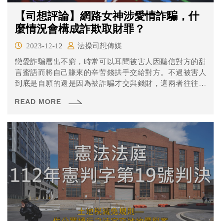
【司想評論】網路女神涉愛情詐騙，什
麼情況會構成詐欺取財罪？
2023-12-12
法操司想傳媒
戀愛詐騙層出不窮，時常可以耳聞被害人因聽信對方的甜
言蜜語而將自己賺來的辛苦錢拱手交給對方。不過被害人
到底是自願的還是因為被詐騙才交與錢財，這兩者往往很
難區分，以下就為您介紹詐欺取財的構成要件。
READ MORE