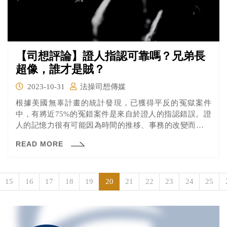
【司想評論】證人指認可靠嗎？兄弟長
超像，誰才是賊？
2023-10-31
法操司想傳媒
根據美國無辜計畫的統計發現，已獲得平反的冤獄案件
中，有將近75%的冤錯案件是來自於證人的指認錯誤。證
人的記憶力很有可能因為時間的推移、事務的改變而有所
變化。
READ MORE
15
16
17
18
19
20
21
22
23
24
25