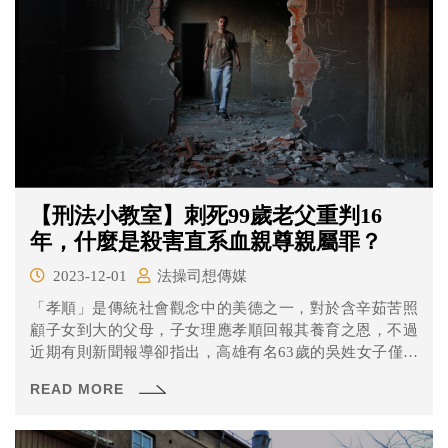
也有權隨時停止回答。」
【刑法小教室】刺死99歲老父重判16
年，什麼是殺害直系血親尊親屬罪？
2023-12-01
法操司想傳媒
「孝順」是傳統社會觀念中的美德之一，對於含辛茹苦照
顧子女到大的父母，子女理應孝順回報其養育之恩，不過
近期有則新聞報導卻指出，高雄有名63歲的吳姓女子僅因
爭吵涉嫌持刀刺死99歲父親，7月間被高雄地院依殺害直系
READ MORE
血親尊親屬罪判刑16年，高等法院高雄分院認為她有逃亡
之虞，又裁定延長羈押2個月。