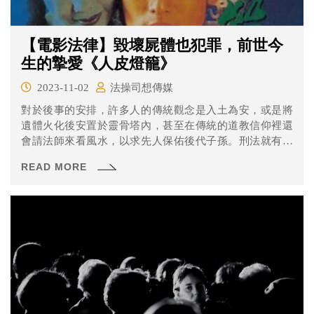
【電影法律】毀壞屍體也犯罪，前世今
生的摯愛《人皮燈籠》
2023-11-02
法操司想傳媒
對於後事的安排，許多人的傳統觀念是入土為安，或是將
遺體火化後安置於靈骨塔內，甚至在傳統的道教信仰裡還
會請法師來看風水，以求先人保佑後代子孫。刑法就有一
個章節專門在規範褻瀆祀典及處罰侵害墳墓屍體罪。
READ MORE