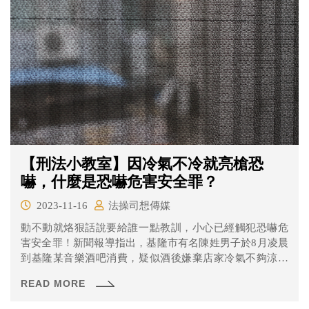
【刑法小教室】因冷氣不冷就亮槍恐
嚇，什麼是恐嚇危害安全罪？
2023-11-16
法操司想傳媒
動不動就烙狠話說要給誰一點教訓，小心已經觸犯恐嚇危
害安全罪！新聞報導指出，基隆市有名陳姓男子於8月凌晨
到基隆某音樂酒吧消費，疑似酒後嫌棄店家冷氣不夠涼，
便進到吧檯內想要調整冷氣開關，結果遭到店家阻止，當
READ MORE
場惱羞成怒拿出包包內的手槍，頻拉滑套將子彈上膛，作
勢開槍，恐嚇店家，還嗆「天道盟大哥（芋粿）是我叔