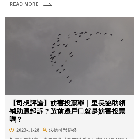
READ MORE
【司想評論】妨害投票罪｜里長協助領
補助遭起訴？選前遷戶口就是妨害投票
嗎？
2023-11-28
法操司想傳媒