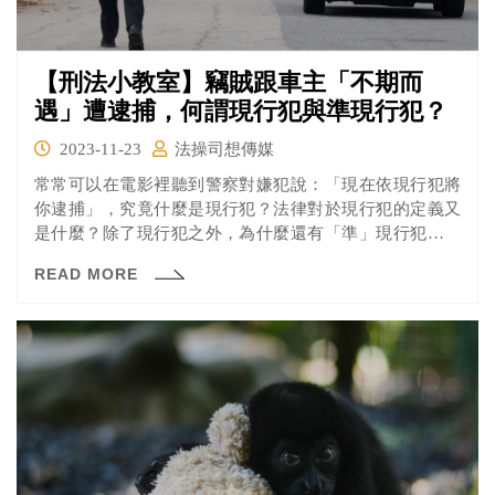
【刑法小教室】竊賊跟車主「不期而
遇」遭逮捕，何謂現行犯與準現行犯？
2023-11-23
法操司想傳媒
常常可以在電影裡聽到警察對嫌犯說：「現在依現行犯將
你逮捕」，究竟什麼是現行犯？法律對於現行犯的定義又
是什麼？除了現行犯之外，為什麼還有「準」現行犯的規
定，今天法操一一向各位解說。
READ MORE