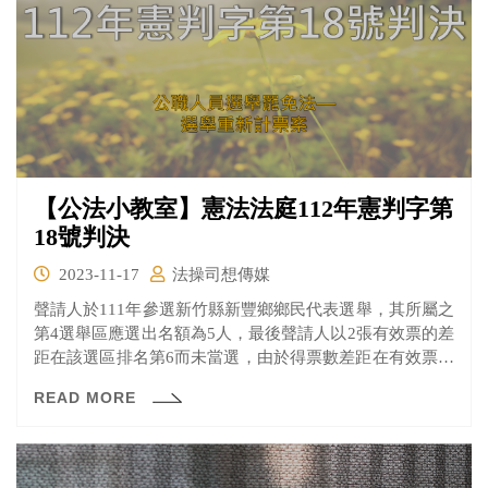
【公法小教室】憲法法庭112年憲判字第
18號判決
2023-11-17
法操司想傳媒
聲請人於111年參選新竹縣新豐鄉鄉民代表選舉，其所屬之
第4選舉區應選出名額為5人，最後聲請人以2張有效票的差
距在該選區排名第6而未當選，由於得票數差距在有效票千
分之三以內，便向新竹地方法院聲請查封該選舉區全部投
READ MORE
票所之選舉人名冊及選舉票並重新計票，遭到駁回後提起
抗告亦未果。用盡審級救濟途徑後，認為新竹地院之裁定
結果與公職人員選舉罷免法第69條第1項規定有違憲之虞，
聲請憲法審查。