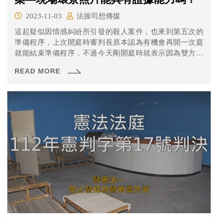
2023-11-03
法操司想傳媒
這起疑似因情感糾紛所引發的殺人案件，也來到第五次的
準備程序，上次開庭時審判長原本認為有機會再開一次庭
就能結束準備程序，不過今天剛開庭時就表示因為雙方要
提示以及聲請調查的證據數量繁多且有多次的增減，於是
READ MORE
今天勢必只能進行兩造聲請調查證據事項的確認，而審理
計畫書的製作只好等到下周了。