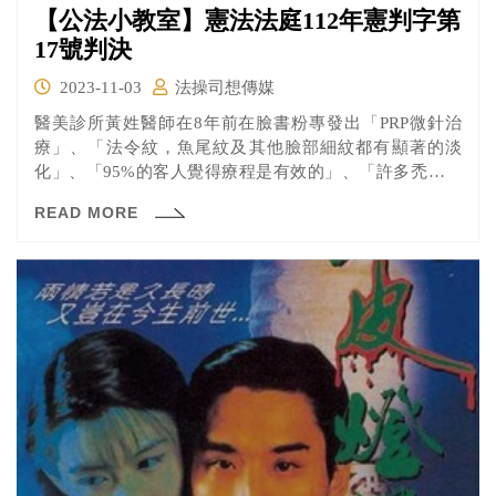
【公法小教室】憲法法庭112年憲判字第
17號判決
2023-11-03
法操司想傳媒
醫美診所黃姓醫師在8年前在臉書粉專發出「PRP微針治
療」、「法令紋，魚尾紋及其他臉部細紋都有顯著的淡
化」、「95%的客人覺得療程是有效的」、「許多禿頭，
掉髮的問題我們也利用PRP迎刃而解」、「今年我們更是引
READ MORE
進最新的水光槍多合一療法」等內容文章，被台北市衛生
局認定刊登「醫療廣告」，依醫療法規定裁罰5萬元。