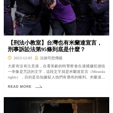
【刑法小教室】台灣也有米蘭達宣言，
刑事訴訟法第95條到底是什麼？
2023-12-05
法操司想傳媒
大家有沒有注意過，在看美劇的時警察會在逮捕嫌犯後唸
一串像是咒語的文字，這段文字就是米蘭達宣言（Miranda
rights），目的是告知嫌疑人他們有應有的權利。米蘭達宣
言會因為不同州的法律規定在文字呈現上會有所不同，標
READ MORE
準的米蘭達宣言類似如下：「你有權保持沉默，你所說的
每一句話都會成為你在法庭用來指控你的不利證據。審問
前，你有權與律師談話。在審問過程中，你也有權讓律師
在場。如果你無法負擔一名律師，法庭可以為你指定一名
律師。如果你決定在沒有律師在場的情況下回答問題，你