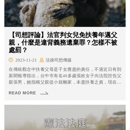
【司想評論】法官判女兒免扶養年邁父
親，什麼是違背義務遺棄罪？怎樣不被
處罰？
2023-11-21
法操司想傳媒
在傳統觀念中扶養父母是子女應盡的責任，不過近日有則
新聞報導指出，台中市有名40多歲張姓女子向法院控告父
親張男，她指稱父親從小就離家，未盡扶養之責，現在已
經75歲年邁，卻要她負擔扶養義務顯然不公平，張男坦承
READ MORE
自己「是不負責任的父親，對女兒很抱歉」，但仍堅稱女
兒應扶養他，台中地院認為張男確實未扶養照顧女兒，據
此判決免除張女的扶養義務。雖然這是一件民事事件，但
在刑法當中有一條條文就是在處罰有義務之人遺棄無自救
力之人。