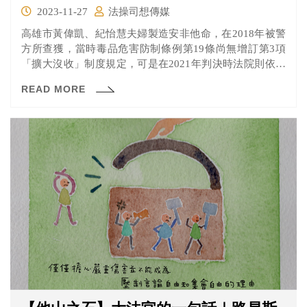
2023-11-27
法操司想傳媒
高雄市黃偉凱、紀怡慧夫婦製造安非他命，在2018年被警
方所查獲，當時毒品危害防制條例第19條尚無增訂第3項
「擴大沒收」制度規定，可是在2021年判決時法院則依新
修訂知該條文，除沒收犯罪所得400萬元外，更「擴大沒
READ MORE
收」9287萬元贓款。紀女認為這違反罪刑法定原則、無罪
推定原則因此聲請憲法解釋。