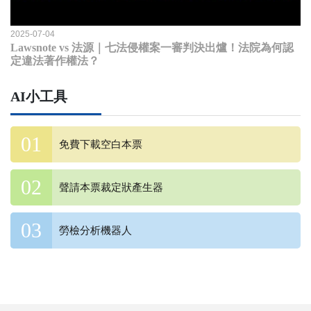
2025-07-04
Lawsnote vs 法源｜七法侵權案一審判決出爐！法院為何認
定違法著作權法？
AI小工具
免費下載空白本票
聲請本票裁定狀產生器
勞檢分析機器人