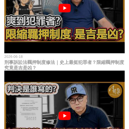
2026-06-18
刑事訴訟法羈押制度修法｜史上最挺犯罪者？限縮羈押制度
究竟是吉是凶？