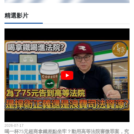
精選影片
2026-07-17
喝一杯75元超商拿鐵差點坐牢？動用高等法院審微罪案，究