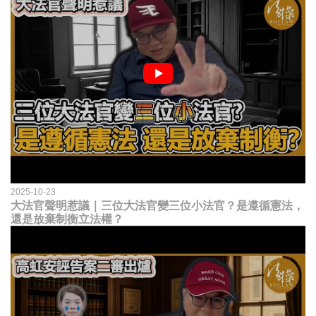
2025-10-23
大法官聲明惹議｜三位大法官變三位小法官？是遵循憲法，
還是放棄制衡立法權？