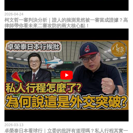
2026-04-24
柯文哲一審判決分析｜證人的揣測竟然被一審當成證據？高
律師帶你看未來二審攻防的兩大核心點！
2026-03-13
卓榮泰日本看球行｜立委的批評有道理嗎？私人行程其實一