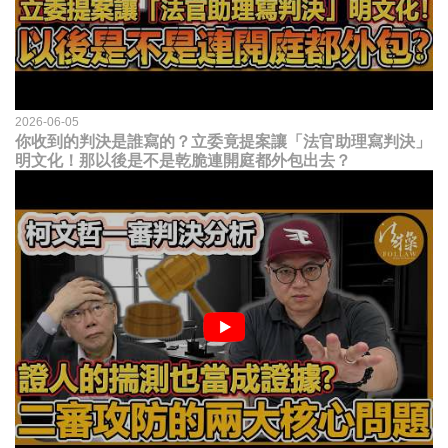
2026-06-05
你收到的判決是誰寫的？立委竟提案讓「法官助理寫判決」
明文化！那以後是不是乾脆連開庭都外包出去？