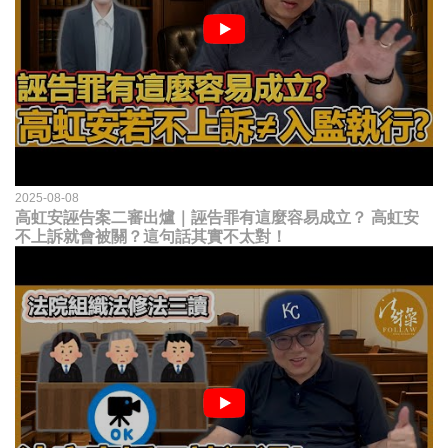
2025-08-08
高虹安誣告案二審出爐｜誣告罪有這麼容易成立？ 高虹安
不上訴就會被關？這句話其實不太對！