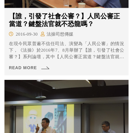
【誰，引發了社會公審？】人民公審正
當道？鍵盤法官就不恐龍嗎？
2016-09-30
法操司想傳媒
在現今民眾普遍不信任司法、演變為「人民公審」的情況
下，《法操》於2016年7、8月舉辦了【誰，引發了社會公
審？】系列論壇，其中【人民公審正當道？鍵盤法官就不
恐龍嗎？】論壇，邀請台大法律系李茂生教授、風傳媒總
READ MORE
主筆夏珍老師，與法操司想傳媒主編蔡正皓律師，在創辦
人高宏銘律師的主持下，對於人民公審與鄉民正義進行意
見交流，更對「偵查不公開」原則下，媒體與司法間微妙
的互動關係提出討論。