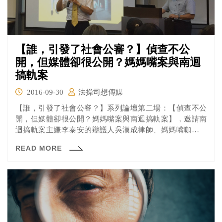
【誰，引發了社會公審？】偵查不公
開，但媒體卻很公開？媽媽嘴案與南迴
搞軌案
2016-09-30
法操司想傳媒
【誰，引發了社會公審？】系列論壇第二場：【偵查不公
開，但媒體卻很公開？媽媽嘴案與南迴搞軌案】，邀請南
迴搞軌案主嫌李泰安的辯護人吳漢成律師、媽媽嘴咖啡廳
老闆呂炳宏和呂炳宏的辯護人葉恕宏律師到場。從媽媽嘴
READ MORE
案和南迴搞軌案這兩起在台灣社會引發轟動的命案，探討
檢警、媒體、律師和被告之間的互動關係。