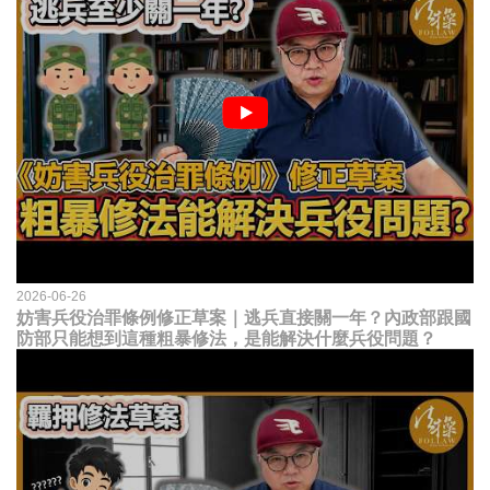
2026-06-26
妨害兵役治罪條例修正草案｜逃兵直接關一年？內政部跟國
防部只能想到這種粗暴修法，是能解決什麼兵役問題？