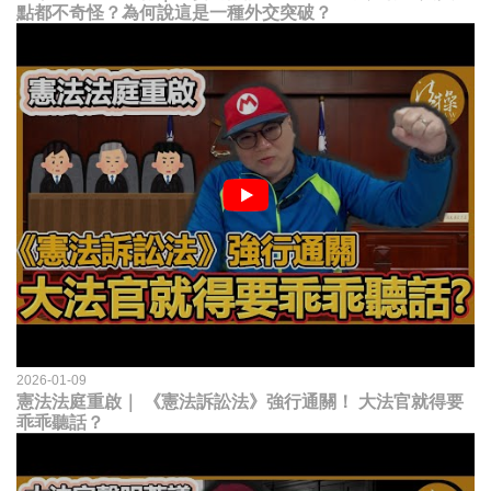
點都不奇怪？為何說這是一種外交突破？
2026-01-09
憲法法庭重啟｜ 《憲法訴訟法》強行通關！ 大法官就得要
乖乖聽話？