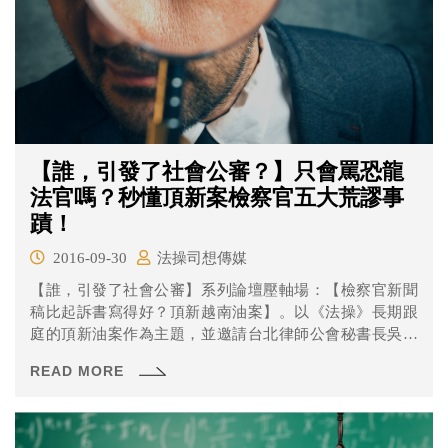
【誰，引發了社會公審？】只會罵恐龍
法官嗎？秒懂頂新案檢察官五大荒謬事
蹟！
2016-09-30
法操司想傳媒
【誰，引發了社會公審】系列論壇壓軸場：【檢察官新聞
稿比起訴書寫得好？頂新越南油案】。以《法操》長期跟
庭的頂新油案作為主題，並邀請台北律師公會秘書長吳至
格律師、紀錄片導演李惠仁，以及《法操》創辦人高宏銘
READ MORE
律師，一同與民眾探討頂新油案發展至今的種種荒謬處，
同時藉此檢討司法與媒體間的關係。