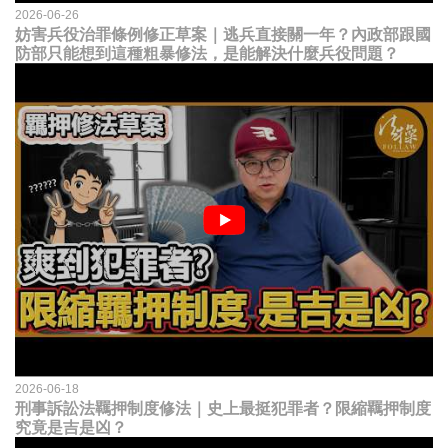
2026-06-26
妨害兵役治罪條例修正草案｜逃兵直接關一年？內政部跟國
防部只能想到這種粗暴修法，是能解決什麼兵役問題？
2026-06-18
刑事訴訟法羈押制度修法｜史上最挺犯罪者？限縮羈押制度
究竟是吉是凶？