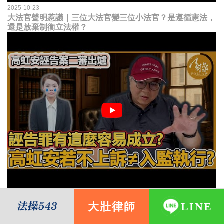
2025-10-23
大法官聲明惹議｜三位大法官變三位小法官？是遵循憲法，
還是放棄制衡立法權？
2025-08-08
大壯律師
LINE
高虹安誣告案二審出爐｜誣告罪有這麼容易成立？ 高虹安
不上訴就會被關？這句話其實不太對！