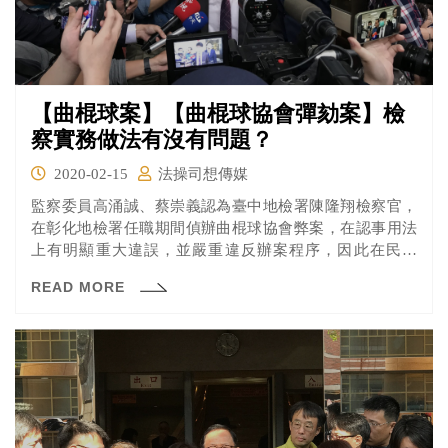
【曲棍球案】【曲棍球協會彈劾案】檢
察實務做法有沒有問題？
2020-02-15
法操司想傳媒
監察委員高涌誠、蔡崇義認為臺中地檢署陳隆翔檢察官，
在彰化地檢署任職期間偵辦曲棍球協會弊案，在認事用法
上有明顯重大違誤，並嚴重違反辦案程序，因此在民國
（下同）108年5月間提案彈劾。但根據新聞報導，陳隆翔
READ MORE
檢察官認為監委因為自身的政治立場，不滿自己認定林滄
敏沒有涉案，才提案彈劾，已經嚴重干預檢察官職權行使
職權。