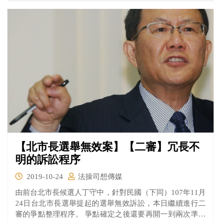
【北市長選舉無效案】【二審】冗長不
明的訴訟程序
2019-10-24
法操司想傳媒
由前台北市長候選人丁守中，針對民國（下同）107年11月
24日台北市長選舉提起的選舉無效訴訟，本日繼續進行二
審的爭點整理程序。 爭點確定之後還要再開一到兩次準備