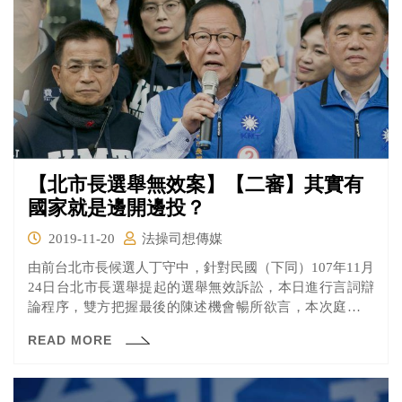
【北市長選舉無效案】【二審】其實有
國家就是邊開邊投？
2019-11-20
法操司想傳媒
由前台北市長候選人丁守中，針對民國（下同）107年11月
24日台北市長選舉提起的選舉無效訴訟，本日進行言詞辯
論程序，雙方把握最後的陳述機會暢所欲言，本次庭期歷
時超過兩個小時。丁丁到底有沒有機會逆轉勝呢？一起來
READ MORE
看看吧！