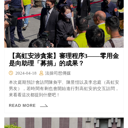
【高虹安涉貪案】審理程序3——零用金
是向助理「募捐」的成果？
2024-04-18
法操司想傳媒
本次庭期預計會詰問陳奐宇、陳昱愷以及李忠庭（高虹安
男友），若時間有剩也會開始進行對高虹安的交互詰問，
來看看這次都提到什麼吧！
READ MORE