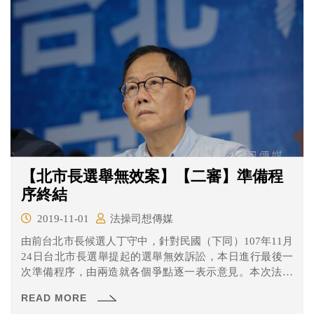
【北市長選舉無效案】【二審】準備程
序終結
2019-11-01
法操司想傳媒
由前台北市長候選人丁守中，針對民國（下同）107年11月
24日台北市長選舉提起的選舉無效訴訟，本日進行最後一
次準備程序，由兩造就各個爭點逐一表示意見。本次法官
有把整理過後的爭點投影出來，本次的爭點有哪些呢？一
READ MORE
起來看看吧！