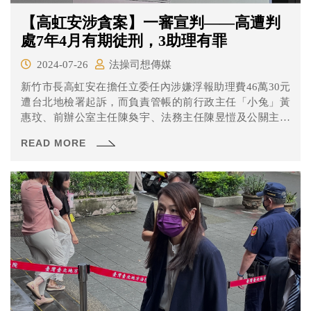
【高虹安涉貪案】一審宣判——高遭判
處7年4月有期徒刑，3助理有罪
2024-07-26
法操司想傳媒
新竹市長高虹安在擔任立委任內涉嫌浮報助理費46萬30元
遭台北地檢署起訴，而負責管帳的前行政主任「小兔」黃
惠玟、前辦公室主任陳奐宇、法務主任陳昱愷及公關主任
「水母」王郁文也都被一併起訴。 最終，一審結果為......
READ MORE