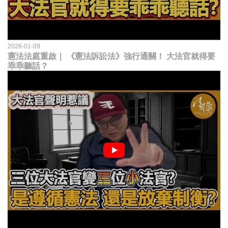
2026-01-09
憲法法庭重啟｜ 《憲法訴訟法》強行通關！ 大法官就得要
乖乖聽話？