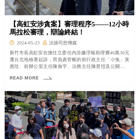
【高虹安涉貪案】審理程序5——12小時
馬拉松審理，辯論終結！
2024-05-23
法操司想傳媒
新竹市長高虹安在擔任立委任內涉嫌浮報助理費46萬30元
遭台北地檢署起訴，而負責管帳的前行政主任「小兔」黃
惠玟、前辦公室主任陳奐宇、法務主任陳昱愷及公關主任
「水母」王郁文也都被一併起訴。
READ MORE