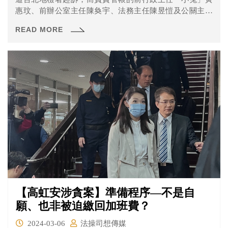
惠玟、前辦公室主任陳奐宇、法務主任陳昱愷及公關主任
王郁文也都被一併起訴。 今天進行最後一次的準備程序，
READ MORE
主要是勘驗黃惠玟偵查訊問光碟部分，一起來看看有那些
內容吧！
【高虹安涉貪案】準備程序—不是自
願、也非被迫繳回加班費？
2024-03-06
法操司想傳媒