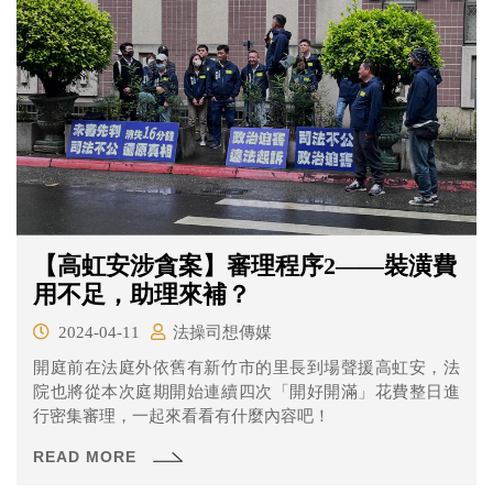
【高虹安涉貪案】審理程序2——裝潢費
用不足，助理來補？
2024-04-11
法操司想傳媒
開庭前在法庭外依舊有新竹市的里長到場聲援高虹安，法
院也將從本次庭期開始連續四次「開好開滿」花費整日進
行密集審理，一起來看看有什麼內容吧！
READ MORE