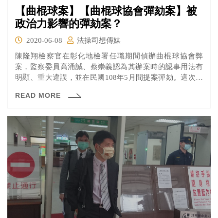
【曲棍球案】【曲棍球協會彈劾案】被
政治力影響的彈劾案？
2020-06-08
法操司想傳媒
陳隆翔檢察官在彰化地檢署任職期間偵辦曲棍球協會弊
案，監察委員高涌誠、蔡崇義認為其辦案時的認事用法有
明顯、重大違誤，並在民國108年5月間提案彈劾。這次進
行了言詞辯論，快來看看雙方的論點吧！
READ MORE