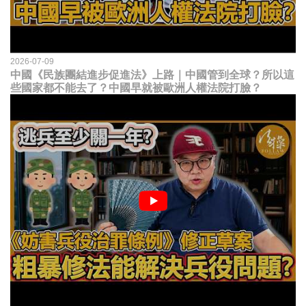
2026-07-09
中國《民族團結進步促進法》上路｜中國管到全球？所以這
些國家都不能去了？中國早就被歐洲人權法院打臉？