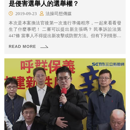
是侵害選舉人的選舉權？
2019-09-23
法操司想傳媒
本次是本案換法官後第一次進行準備程序，一起來看看發
生了什麼事吧！ 二審可以提出新主張嗎？ 民事訴訟法第
447條 當事人不得提出新攻擊或防禦方法。但有下列情形之
一者，不在此限： 一、因第一審法院違背法令致未能提出
READ MORE
者。 二、事實發生於第一審法院言詞辯論終結後者。