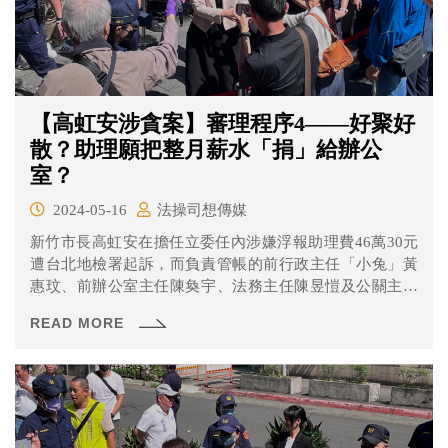
【高虹安涉貪案】審理程序4——好聚好
散？助理願把整月薪水「捐」給辦公
室？
2024-05-16
法操司想傳媒
新竹市長高虹安在擔任立委任內涉嫌浮報助理費46萬30元
遭台北地檢署起訴，而負責管帳的前行政主任「小兔」黃
惠玟、前辦公室主任陳奐宇、法務主任陳昱愷及公關主任
「水母」王郁文也都被一併起訴。 本次北院也是全日開
READ MORE
庭，詰問的證人包含前高辦助理「Z9」吳達偉、私聘助理
「特哥」蔡維庭以及最後一位以證人身分站上應訊台的共
同被告王郁文。