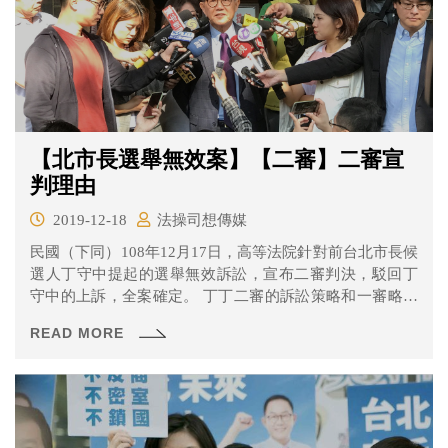
【北市長選舉無效案】【二審】二審宣
判理由
2019-12-18
法操司想傳媒
民國（下同）108年12月17日，高等法院針對前台北市長候
選人丁守中提起的選舉無效訴訟，宣布二審判決，駁回丁
守中的上訴，全案確定。 丁丁二審的訴訟策略和一審略有
不同，不過法院還是判丁丁敗訴，理由是什麼呢？一起來
READ MORE
看看吧！