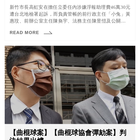
新竹市長高虹安在擔任立委任內涉嫌浮報助理費46萬30元
遭台北地檢署起訴，而負責管帳的前行政主任「小兔」黃
惠玟、前辦公室主任陳奐宇、法務主任陳昱愷及公關主任
王郁文也都被一併起訴。
READ MORE
【曲棍球案】【曲棍球協會彈劾案】判