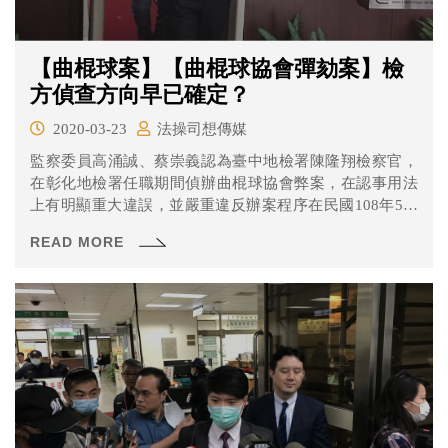
【曲棍球案】【曲棍球協會彈劾案】檢
方偵查方向早已確定？
2020-03-23
法操司想傳媒
監察委員高涌誠、蔡崇義認為臺中地檢署陳隆翔檢察官，
在彰化地檢署任職期間偵辦曲棍球協會弊案，在認事用法
上有明顯重大違誤，並嚴重違反辦案程序在民國108年5月
間提案彈劾。目前進行到第二次準備程序，來看看這次雙
READ MORE
方說了什麼吧！