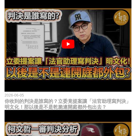
2026-06-05
你收到的判決是誰寫的？立委竟提案讓「法官助理寫判決」
明文化！那以後是不是乾脆連開庭都外包出去？