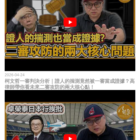
2026-04-24
柯文哲一審判決分析｜證人的揣測竟然被一審當成證據？高
律師帶你看未來二審攻防的兩大核心點！