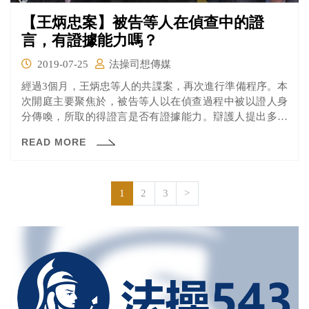
【王炳忠案】被告等人在偵查中的證
言，有證據能力嗎？
2019-07-25
法操司想傳媒
經過3個月，王炳忠等人的共諜案，再次進行準備程序。本
次開庭主要聚焦於，被告等人以在偵查過程中被以證人身
分傳喚，所取的得證言是否有證據能力。辯護人提出多份
書狀，認為檢察官早就認定王炳忠等人為被告，卻以證人
READ MORE
的方式傳喚，剝奪被告請辯護人協助的權利。 但王炳忠什
麼時候是「被告」？是檢察官說的算？還是辯護人說的
算？就讓我們一起來看看本次開庭，有哪些爭議，檢辯雙
方又是如何回應的呢？
1
2
3
>