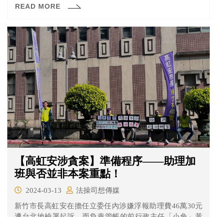
READ MORE
【高虹安涉貪案】準備程序——助理加
班與否並非本案重點！
2024-03-13
法操司想傳媒
新竹市長高虹安在擔任立委任內涉嫌浮報助理費46萬30元
遭台北地檢署起訴，而負責管帳的前行政主任「小兔」黃