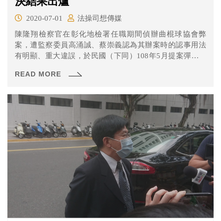
決結果出爐
2020-07-01
法操司想傳媒
陳隆翔檢察官在彰化地檢署任職期間偵辦曲棍球協會弊
案，遭監察委員高涌誠、蔡崇義認為其辦案時的認事用法
有明顯、重大違誤，於民國（下同）108年5月提案彈劾，
陳檢則反控彈劾案是政治迫害。 針對喧騰一時的曲棍球協
READ MORE
會彈劾案，職務法庭在6月30日作出判決，認定陳隆翔檢察
官不受懲誡，理由有哪些呢？一起來看看吧！