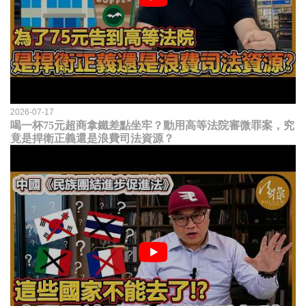
2026-07-17
喝一杯75元超商拿鐵差點坐牢？動用高等法院審微罪案，究
竟是捍衛正義還是浪費司法資源？