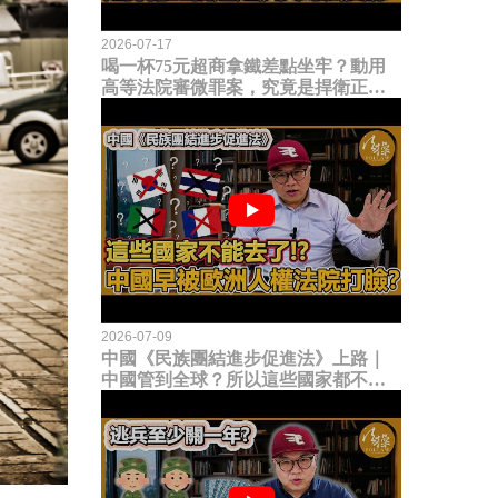
2026-07-17
喝一杯75元超商拿鐵差點坐牢？動用
高等法院審微罪案，究竟是捍衛正義
還是浪費司法資源？
2026-07-09
中國《民族團結進步促進法》上路｜
中國管到全球？所以這些國家都不能
去了？中國早就被歐洲人權法院打
臉？