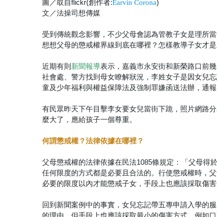
圖／取自flickr(創作者:
)
Earvin Corona
文／法操司想傳媒
受到傳統觀念影響，不少父母會認為管教子女是理所當
想想父母的懲戒權界線到底在哪裡？怎樣教導子女才是
近期有則
表示，嘉義市永安街和新榮路口前幾
新聞報導
社會處、警方找到母女瞭解狀況，李姓女子是因女兒忘
童及少年福利與權益保障法及強制罪嫌函送法辦，通報
有民眾昨天下午目擊李女要女兒當街下跪，照片網路分
麼大了，應給孩子一個尊重。
何謂懲戒權？法律依據在哪裡？
父母懲戒權的法律依據在民法1085條規定：「父母
任何限度的方式都是必要且合法的。行使懲戒權時，父
必要的限度以內才能懲戒子女，手段上也應該採取傷害
回到新聞案例中的事實，女兒忘記帶五專申請入學的服
的理由，但手段上也應該採取最小的傷害方式，例如口