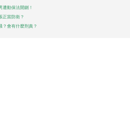
男遭動保法開鍘！
張正當防衛？
騷？會有什麼刑責？