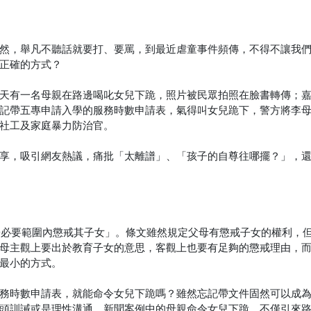
然，舉凡不聽話就要打、要罵，到最近虐童事件頻傳，不得不讓我
正確的方式？
天有一名母親在路邊喝叱女兒下跪，照片被民眾拍照在臉書轉傳；
記帶五專申請入學的服務時數申請表，氣得叫女兒跪下，警方將李
社工及家庭暴力防治官。
享，吸引網友熱議，痛批「太離譜」、「孩子的自尊往哪擺？」，
得於必要範圍內懲戒其子女」。條文雖然規定父母有懲戒子女的權利，
母主觀上要出於教育子女的意思，客觀上也要有足夠的懲戒理由，
最小的方式。
務時數申請表，就能命令女兒下跪嗎？雖然忘記帶文件固然可以成
頭訓誡或是理性溝通，新聞案例中的母親命令女兒下跪，不僅引來