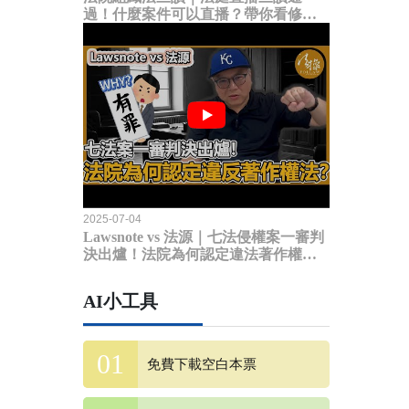
過！什麼案件可以直播？帶你看修法
內容
2025-07-04
Lawsnote vs 法源｜七法侵權案一審判
決出爐！法院為何認定違法著作權
法？
AI小工具
免費下載空白本票