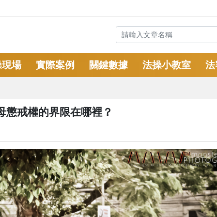
操現場
實際案例
關鍵數據
法操小教室
法
母懲戒權的界限在哪裡？