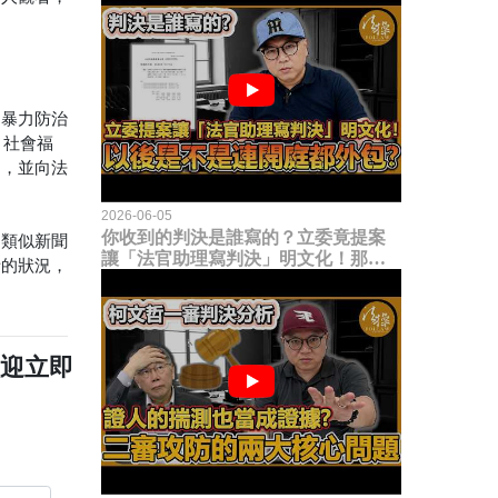
庭暴力防治
、社會福
走，並向法
2026-06-05
你收到的判決是誰寫的？立委竟提案
，類似新聞
讓「法官助理寫判決」明文化！那以
話的狀況，
後是不是乾脆連開庭都外包出去？
歡迎立即