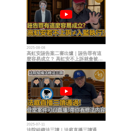
2025-08-08
高虹安誣告案二審出爐｜誣告罪有這
麼容易成立？ 高虹安不上訴就會被
關？這句話其實不太對！
2025-07-11
法院組織法三讀｜法庭直播三讀通