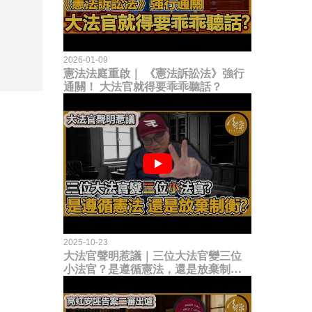
2026-01-09
憲法法庭重啟｜ 《憲法訴訟法》強行
通關！ 大法官就得要乖乖聽話？
2025-10-23
大法官聲明惹議｜三位大法官變三位
小法官？是遵循憲法，還是放棄制衡
立法權？