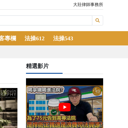
大壯律師事務所
客專欄
法操612
法操543
精選影片