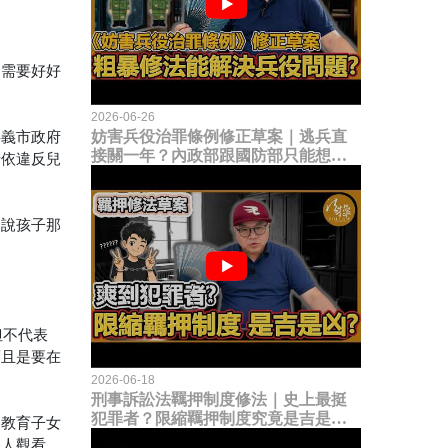
們需要好好
2026-06-26
嘉義市政府
妨害兵役治罪條例修正草案｜逃兵直
接關一年？內政部跟國防部只能想到
母依違反兒
這種粗暴修法，是能解決什麼兵役問
題？
還說孩子那
但不代表
而且是要在
2026-06-18
刑事訴訟法羈押制度修法｜史上最挺
犯罪者？限縮羈押制度究竟是吉是
為教育子女
凶？
路人觀看，