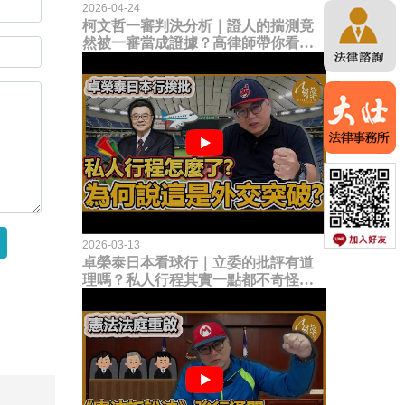
2026-04-24
柯文哲一審判決分析｜證人的揣測竟
然被一審當成證據？高律師帶你看未
來二審攻防的兩大核心點！
2026-03-13
卓榮泰日本看球行｜立委的批評有道
理嗎？私人行程其實一點都不奇怪？
為何說這是一種外交突破？