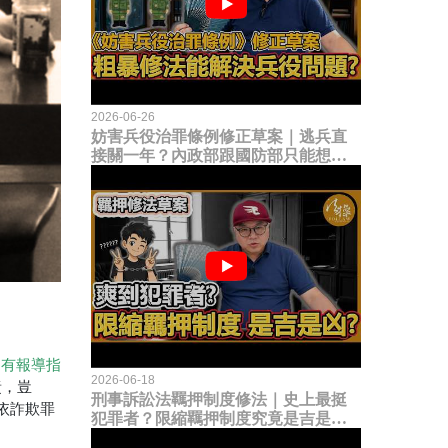
2026-06-26
妨害兵役治罪條例修正草案｜逃兵直
接關一年？內政部跟國防部只能想到
這種粗暴修法，是能解決什麼兵役問
題？
期有報導指
2026-06-18
責，豈
刑事訴訟法羈押制度修法｜史上最挺
依詐欺罪
犯罪者？限縮羈押制度究竟是吉是
凶？