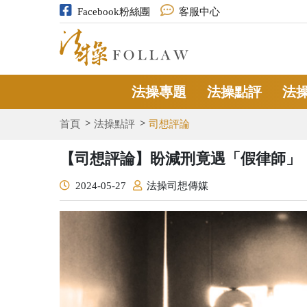
Facebook粉絲團
客服中心
法操專題
法操點評
法
首頁
法操點評
司想評論
【司想評論】盼減刑竟遇「假律師」
2024-05-27
法操司想傳媒