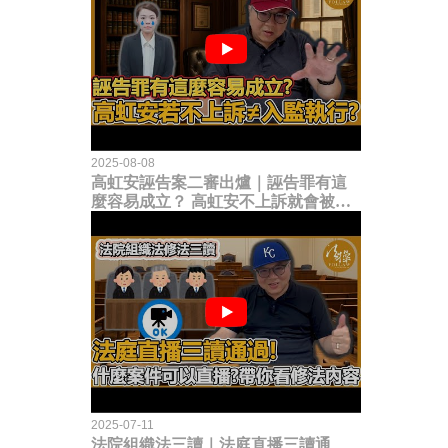
2025-08-08
高虹安誣告案二審出爐｜誣告罪有這
麼容易成立？ 高虹安不上訴就會被
關？這句話其實不太對！
2025-07-11
法院組織法三讀｜法庭直播三讀通