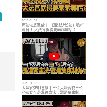
2026-01-09
憲法法庭重啟｜ 《憲法訴訟法》強行
通關！ 大法官就得要乖乖聽話？
2025-10-23
大法官聲明惹議｜三位大法官變三位
小法官？是遵循憲法，還是放棄制衡
立法權？