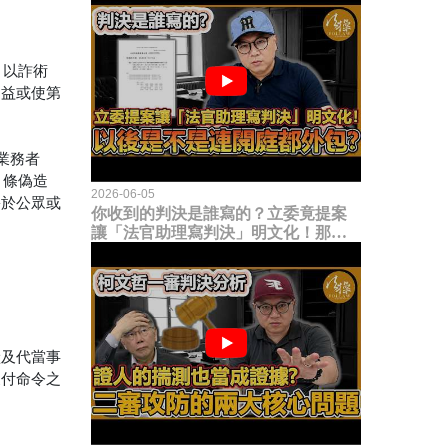
，以詐術
利益或使第
業務者
 條偽造
2026-06-05
害於公眾或
你收到的判決是誰寫的？立委竟提案
讓「法官助理寫判決」明文化！那以
後是不是乾脆連開庭都外包出去？
狀及代當事
支付命令之