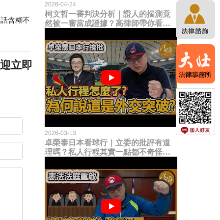
2026-04-24
柯文哲一審判決分析｜證人的揣測竟
講話含糊不
然被一審當成證據？高律師帶你看未
來二審攻防的兩大核心點！
歡迎立即
2026-03-13
卓榮泰日本看球行｜立委的批評有道
理嗎？私人行程其實一點都不奇怪？
為何說這是一種外交突破？