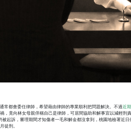
通常都會委任律師，希望藉由律師的專業順利把問題解決。不過
近
車禍，竟向林女母親佯稱自己是律師，可居間協助和解事宜以減輕刑
子仍被起訴，審理期間才知傷者一毛和解金都沒拿到，桃園地檢署近日
6月徒刑。