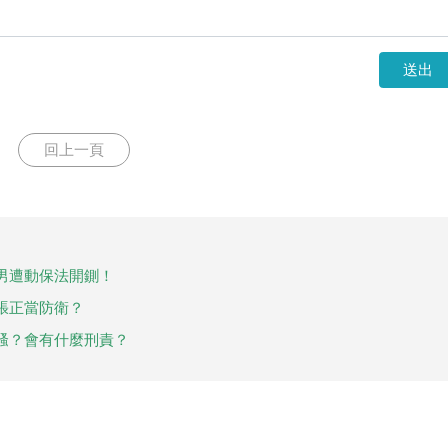
送出
回上一頁
男遭動保法開鍘！
張正當防衛？
騷？會有什麼刑責？