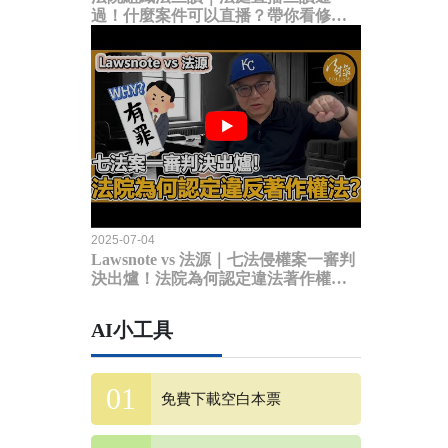
過！什麼案件可以直播？帶你看修法
內容
2025-07-04
Lawsnote vs 法源｜七法侵權案一審判
決出爐！法院為何認定違法著作權
法？
AI小工具
免費下載空白本票