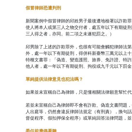
假冒律師恐遭判刑
新聞案例中假冒律師的邱姓男子最後遭地檢署以詐欺罪起
使人將本人或第三人之物交付者，處五年以下有期徒刑
三人得之者，亦同。前二項之未遂犯罰之。）
邱男除了上述的詐欺罪外，也很有可能會觸犯律師法第
外，處一年以下有期徒刑，得併科新臺幣三萬元以上十五
特種文書罪：「偽造、變造護照、旅券、免許證、特許
他人者，處一年以下有期徒刑、拘役或九千元以下罰金
單純提供法律意見也犯法嗎？
如果並未宣稱自己為律師，只是懂相關法律願意幫忙代
若並未宣稱自己為律師即不會有詐欺、偽造文書問題，
人出庭等，仍然會違反律師法規定（有刑責），換句話
督促程序、假扣押保全程序）或單純回答法律問題，並
委任前應停看聽