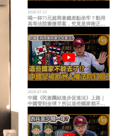
2026-07-17
喝一杯75元超商拿鐵差點坐牢？動用
高等法院審微罪案，究竟是捍衛正義
還是浪費司法資源？
2026-07-09
中國《民族團結進步促進法》上路｜
中國管到全球？所以這些國家都不能
去了？中國早就被歐洲人權法院打
臉？