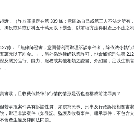
訴，（詐欺罪規定在第 339 條：意圖為自己或第三人不法之所有
、拘役或科或併科五十萬元以下罰金。以前項方法得財產上不法之
127條：「無律師證書，意圖營利而辦理訴訟事件者，除依法令執行
萬元以下罰金。」，另外偽造律師執業許可，也會觸犯刑法第 212
證及關於品行、能力、服務或其他相類之證書、介紹書，足以生損
。」
寫書狀，且收費低於律師行情的情形是否也會構成前述罪責？
但若承攬案件具有訴訟性質，如撰寫民事、刑事及行政訴訟相關書
說，辦理非訟案件（如登記、監護及收養事件、繼承事件，不包含
不會產生違反律師法問題。