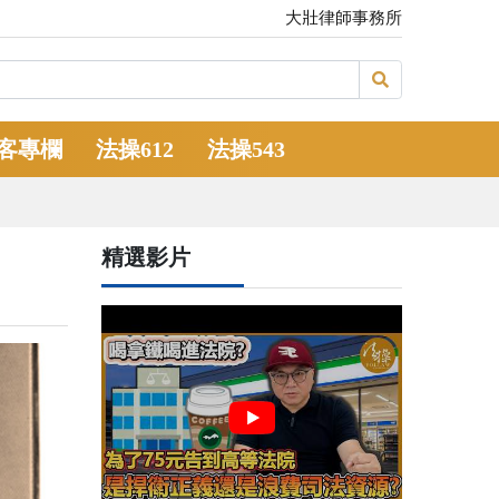
大壯律師事務所
客專欄
法操612
法操543
精選影片