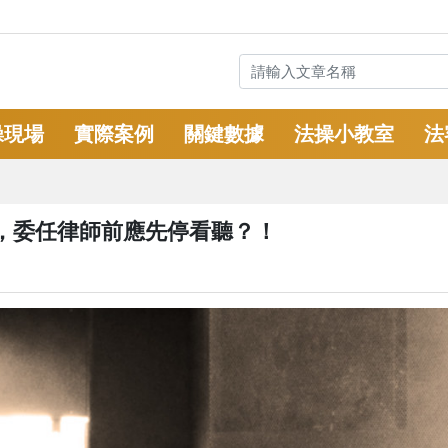
操現場
實際案例
關鍵數據
法操小教室
法
，委任律師前應先停看聽？！