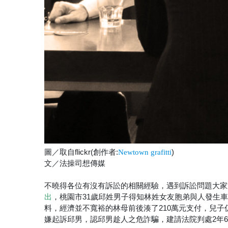
圖／取自flickr(創作者:
)
Newtown grafitti
文／法操司想傳媒
不曉得各位有沒有訴訟的相關經驗，遇到訴訟問題大家
，桃園市31歲邱姓男子得知林姓女友胞弟與人發生
出
料，經濟並不寬裕的林母前後湊了210萬元支付，兒
嫌起訴邱男，認邱男趁人之危詐騙，建請法院判處2年