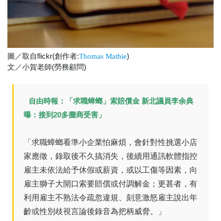
圖／取自flickr(創作者:
)
Thomas Mathie
文／小賀老師(勞務顧問)
自由時報：「求職蟑螂」索賠償金 新北議員李余典
曝：接到20多攤商受害」
「求職蟑螂看準小企業怕麻煩，會針對性挑選小店
家應徵，錄取後不久搞消失，後續用通訊軟體指控
雇主未依法給予休假或薪資，或以工傷等因素，向
雇主獅子大開口索要賠償或付調解金；更甚者，有
利用雇主不熟法令疏忽違規、刻意激怒雇主說出年
齡或性別歧視言論後錄音為把柄威脅。」