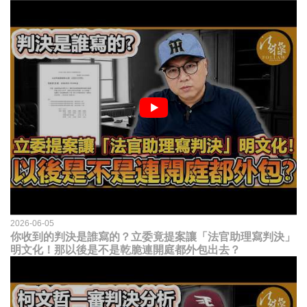
2026-06-05
你收到的判決是誰寫的？立委竟提案讓「法官助理寫判決」
明文化！那以後是不是乾脆連開庭都外包出去？