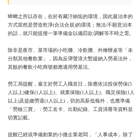
蟑螂之所以存在，在於有藏汙納垢的環境，因此最治本的
方式當然是營造乾淨(合法合規)的環境；無法/不願意治本
的話，就只能提撥一筆準備金以備罰款/調解等不時之需。
除非是夜市、菜市場的小吃攤、冷飲攤、外燴辦桌等「未
分類其他餐飲業」，因為反彈聲浪大暫緩納入勞基法外，
其餘的餐飲小吃商號都應適用勞基法。
勞工局提醒，雇主於勞工入職首日，除應依法投保勞保(5
人以上)健保(1人以上)、就業保險(1人以上)、職災保險(1人
以上)及提繳勞退(1人以上)，切勿高薪低報外，也應準備
「勞檢三寶」：勞工名卡、出勤紀錄、工資清冊等資料並
切實記載。
提醒已經或準備創業的小微企業老闆，「人事成本」除了