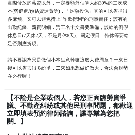
實際發放的薪資以外，一定要額外估算大約30%的二次成
本(勞健退/預估資遣費等)，「足額投保」真的可以省掉很
多麻煩、又可以避免揹上"詐欺得利"的刑事責任；該有的
出勤紀錄、薪資明細，勞工名卡文書要準備，該給的例假
休息日(7天休2天，不是月休8天)、國定假日、特休等要給
足否則應折現。
請不要認為只是做個小本生意幹嘛這麼大費周章？一來日
後可以省去很多紛爭，二來如果想做好做大，合法合規勢
在必行喔！
【不論是企業或個人，若您正面臨勞資爭
議、不動產糾紛或其他民刑事問題，都歡迎
立即填表預約律師諮詢，讓專業為您把
關。】