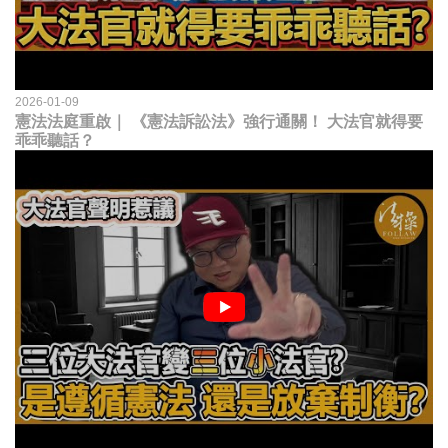
2026-01-09
憲法法庭重啟｜ 《憲法訴訟法》強行通關！ 大法官就得要
乖乖聽話？