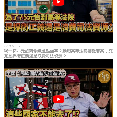
2026-07-17
喝一杯75元超商拿鐵差點坐牢？動用高等法院審微罪案，究
竟是捍衛正義還是浪費司法資源？