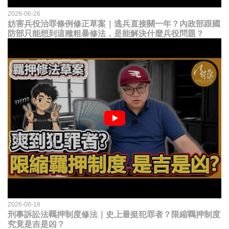
2026-06-26
妨害兵役治罪條例修正草案｜逃兵直接關一年？內政部跟國
防部只能想到這種粗暴修法，是能解決什麼兵役問題？
2026-06-18
刑事訴訟法羈押制度修法｜史上最挺犯罪者？限縮羈押制度
究竟是吉是凶？