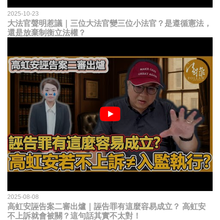
2025-10-23
大法官聲明惹議｜三位大法官變三位小法官？是遵循憲法，
還是放棄制衡立法權？
2025-08-08
高虹安誣告案二審出爐｜誣告罪有這麼容易成立？ 高虹安
不上訴就會被關？這句話其實不太對！