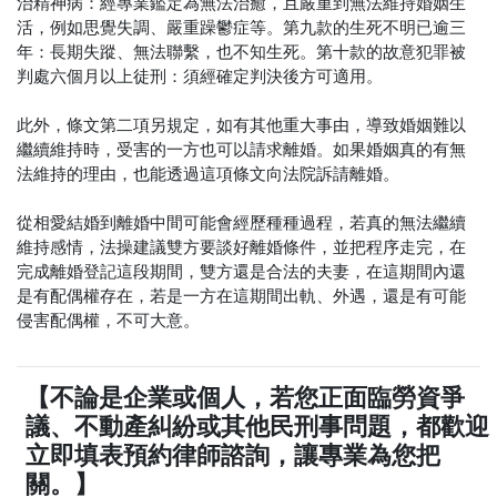
治精神病：經專業鑑定為無法治癒，且嚴重到無法維持婚姻生
活，例如思覺失調、嚴重躁鬱症等。第九款的生死不明已逾三
年：長期失蹤、無法聯繫，也不知生死。第十款的故意犯罪被
判處六個月以上徒刑：須經確定判決後方可適用。
此外，條文第二項另規定，如有其他重大事由，導致婚姻難以
繼續維持時，受害的一方也可以請求離婚。如果婚姻真的有無
法維持的理由，也能透過這項條文向法院訴請離婚。
從相愛結婚到離婚中間可能會經歷種種過程，若真的無法繼續
維持感情，法操建議雙方要談好離婚條件，並把程序走完，在
完成離婚登記這段期間，雙方還是合法的夫妻，在這期間內還
是有配偶權存在，若是一方在這期間出軌、外遇，還是有可能
侵害配偶權，不可大意。
【不論是企業或個人，若您正面臨勞資爭
議、不動產糾紛或其他民刑事問題，都歡迎
立即填表預約律師諮詢，讓專業為您把
關。】