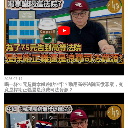
2026-07-17
喝一杯75元超商拿鐵差點坐牢？動用高等法院審微罪案，究
竟是捍衛正義還是浪費司法資源？