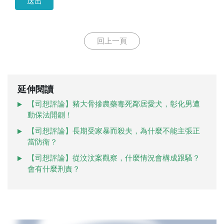
送出
回上一頁
延伸閱讀
【司想評論】豬大骨摻農藥毒死鄰居愛犬，彰化男遭
動保法開鍘！
【司想評論】長期受家暴而殺夫，為什麼不能主張正
當防衛？
【司想評論】從汶汶案觀察，什麼情況會構成跟騷？
會有什麼刑責？