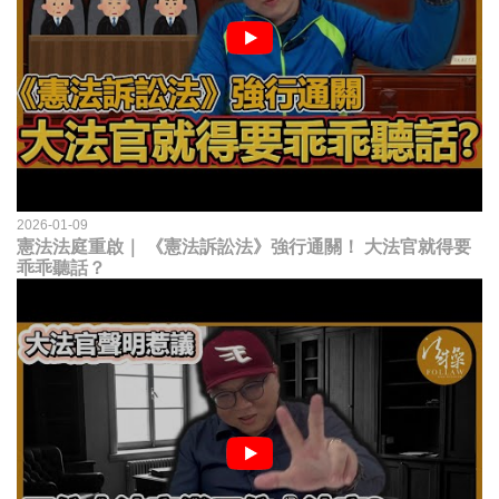
2026-01-09
憲法法庭重啟｜ 《憲法訴訟法》強行通關！ 大法官就得要
乖乖聽話？