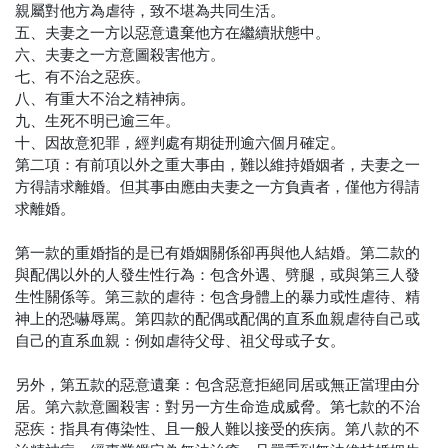
親屬對他方為虐待，致不堪為共同生活。
五、夫妻之一方以惡意遺棄他方在繼續狀態中。
六、夫妻之一方意圖殺害他方。
七、有不治之惡疾。
八、有重大不治之精神病。
九、生死不明已逾三年。
十、因故意犯罪，經判處有期徒刑逾六個月確定。
第二項：有前項以外之重大事由，難以維持婚姻者，夫妻之一
方得請求離婚。但其事由應由夫妻之一方負責者，僅他方得請
求離婚。
第一款的重婚指的是已有婚姻關係卻再與他人結婚。第二款的
與配偶以外的人發生性行為：包含外遇、劈腿，或與第三人發
生性關係等。第三款的虐待：包含身體上的暴力或性虐待、精
神上的恐嚇辱罵。第四款的配偶或配偶的直系血親虐待自己或
自己的直系血親：例如虐待父母、祖父母或子女。
另外，第五款的惡意遺棄：包含惡意拒絕同居或無正當理由分
居。第六款意圖殺害：對另一方生命造成威脅。第七款的不治
惡疾：指具有傳染性、且一般人難以接受的疾病。第八款的不