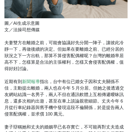
圖／AI生成示意圖
文／法操司想傳媒
夫妻雙方在離婚之前，可能會協議好先分開一陣子，讓彼此冷
靜一下，再做後續的決定。但如果在要離婚之前、已經分居的
狀況之下一方出軌，那算不算侵害配偶權呢？台灣的離婚率居
高不下，怎樣算是合法的主張權利，怎樣又會侵害配偶權，值
得好好討論。
近期有則
指出，台中有位已婚女子因和丈夫關係不
新聞報導
佳，主動提出離婚，兩人也在今年 5 月分居。但她之後透過交
友網站結識一名男子，兩人不但在通訊軟體上互相傳遞曖昧訊
息，還多次相約出遊，甚至在車上談論親密細節。丈夫今年 6
月從行車紀錄器與舊手機中發現這段不倫關係，於是提告兩人
侵害配偶權，並求償 100 萬元。
妻子辯稱她和丈夫的婚姻早已名存實亡，不可能再對丈夫造成