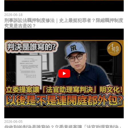
2026-06-18
刑事訴訟法羈押制度修法｜史上最挺犯罪者？限縮羈押制度
究竟是吉是凶？
2026-06-05
你收到的判決是誰寫的？立委竟提案讓「法官助理寫判決」