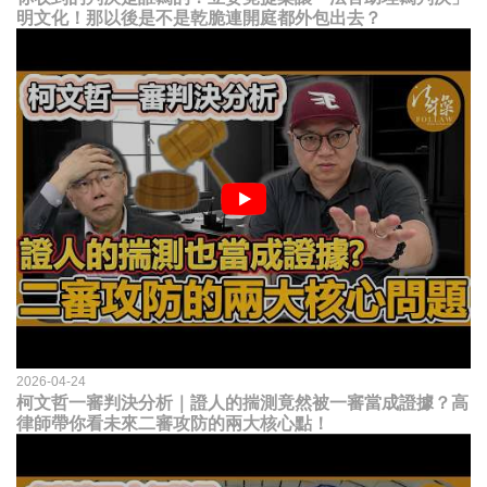
明文化！那以後是不是乾脆連開庭都外包出去？
2026-04-24
柯文哲一審判決分析｜證人的揣測竟然被一審當成證據？高
律師帶你看未來二審攻防的兩大核心點！