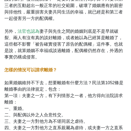
三者的互動超出一般正常的社交範圍，破壞了婚姻應有的親密
與排他性，嚴重損害夫妻共同生活的幸福，就已經是和第三者
一起侵害另一方的配偶權。
另外，
妻子與先生之間的婚姻到底是不是早就破
法官也認為
裂、兩人有沒有真的談好離婚，或者她以為已經算是離婚了，
這些都不影響「被告確實侵害了原告的配偶權」這件事。也就
是說，就算婚姻不幸福或談過離婚，配偶權仍然存在，外遇的
事實仍構成侵害。
怎樣的情況可以請求離婚？
如果婚姻維持不下去，想要離婚有什麼方法？民法第1052條是
離婚事由的法律規定，包含：
第一項：夫妻之一方，有下列情形之一者，他方得向法院請求
離婚：
一、重婚。
二、與配偶以外之人合意性交。
三、夫妻之一方對他方為不堪同居之虐待。
四、夫妻之一方對他方之直系親屬為虐待，或夫妻一方之直系