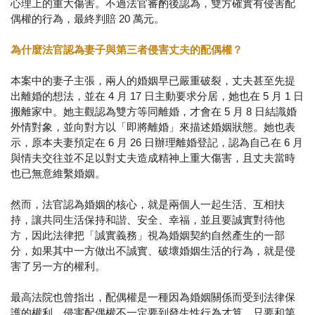
心理上的重大傷害。不過法官審酌後認為，雙方確實有侵害配
偶權的行為，最終判賠 20 萬元。
為什麼法官認為妻子與第三者侵害丈夫的配偶權？
本案中的妻子主張，兩人的婚姻早已嚴重破裂，丈夫甚至先提
出離婚的想法，並在 4 月 17 日主動要求分居，她也在 5 月 1 日
搬離家中。她主觀認為雙方等同離婚，才會在 5 月 8 日結識婚
外情對象，並向對方以「即將離婚」來描述婚姻狀態。她也表
示，原本夫妻預定在 6 月 26 日辦理離婚登記，認為自己在 6 月
與情夫交往並不足以對丈夫造成精神上重大傷害，且丈夫當時
也已無意維繫婚姻。
然而，法官認為婚姻的核心，就是兩個人一起生活、互相扶
持，讓共同生活保持和諧、安全、幸福，並且要誠實對待他
方，因此法律把「誠實義務」視為婚姻契約自然產生的一部
分，如果其中一方做出不誠實、破壞婚姻生活的行為，就是侵
害了另一方的權利。
最高法院也曾指出，配偶權是一種因為婚姻關係而受到法律保
護的權利。侵害配偶權不一定要到發生性行為才算，只要和第