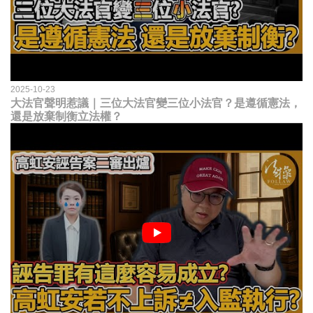
2025-10-23
大法官聲明惹議｜三位大法官變三位小法官？是遵循憲法，
還是放棄制衡立法權？