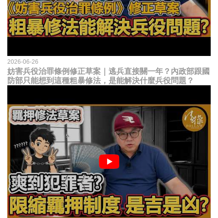
2026-06-26
妨害兵役治罪條例修正草案｜逃兵直接關一年？內政部跟國
防部只能想到這種粗暴修法，是能解決什麼兵役問題？