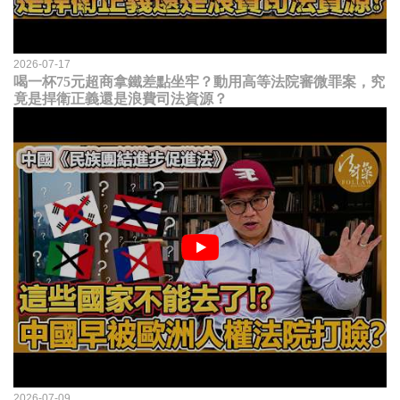
2026-07-17
喝一杯75元超商拿鐵差點坐牢？動用高等法院審微罪案，究
竟是捍衛正義還是浪費司法資源？
2026-07-09