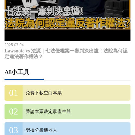
2025-07-04
Lawsnote vs 法源｜七法侵權案一審判決出爐！法院為何認
定違法著作權法？
AI小工具
免費下載空白本票
聲請本票裁定狀產生器
勞檢分析機器人