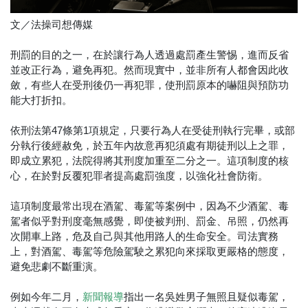
文／法操司想傳媒
刑罰的目的之一，在於讓行為人透過處罰產生警惕，進而反省
並改正行為，避免再犯。然而現實中，並非所有人都會因此收
斂，有些人在受刑後仍一再犯罪，使刑罰原本的嚇阻與預防功
能大打折扣。
依刑法第47條第1項規定，只要行為人在受徒刑執行完畢，或部
分執行後經赦免，於五年內故意再犯須處有期徒刑以上之罪，
即成立累犯，法院得將其刑度加重至二分之一。這項制度的核
心，在於對反覆犯罪者提高處罰強度，以強化社會防衛。
這項制度最常出現在酒駕、毒駕等案例中，因為不少酒駕、毒
駕者似乎對刑度毫無感覺，即使被判刑、罰金、吊照，仍然再
次開車上路，危及自己與其他用路人的生命安全。司法實務
上，對酒駕、毒駕等危險駕駛之累犯向來採取更嚴格的態度，
避免悲劇不斷重演。
例如今年二月，
指出一名吳姓男子無照且疑似毒駕，
新聞報導