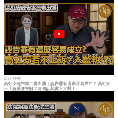
2025-08-08
高虹安誣告案二審出爐｜誣告罪有這麼容易成立？ 高虹安
不上訴就會被關？這句話其實不太對！