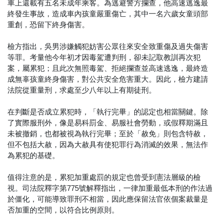
車上還載有五名未成年乘客。為逃避警方攔查，他高速逃逸最
終發生事故，造成車內孩童嚴重傷亡，其中一名六歲女童頭部
重創，恐留下終身傷害。
檢方指出，吳男涉嫌觸犯妨害公眾往來安全致重傷及過失傷害
等罪。考量他今年初才因毒駕遭判刑，卻未記取教訓再次犯
案，屬累犯；且此次無照毒駕、拒絕攔查並高速逃逸，最終造
成無辜孩童終身傷害，對公共安全危害重大。因此，檢方建請
法院從重量刑，求處至少八年以上有期徒刑。
在判斷是否成立累犯時，「執行完畢」的認定也相當關鍵。除
了實際服刑外，像是易科罰金、易服社會勞動，或假釋期滿且
未被撤銷，也都被視為執行完畢；至於「赦免」則包含特赦，
但不包括大赦，因為大赦具有使犯罪行為消滅的效果，無法作
為累犯的基礎。
值得注意的是，累犯加重處罰的規定也曾受到憲法層級的檢
視。司法院釋字第775號解釋指出，一律加重最低本刑的作法過
於僵化，可能導致罪刑不相當，因此應保留法官依個案裁量是
否加重的空間，以符合比例原則。