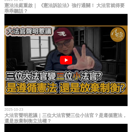
憲法法庭重啟｜ 《憲法訴訟法》強行通關！ 大法官就得要
乖乖聽話？
2025-10-23
大法官聲明惹議｜三位大法官變三位小法官？是遵循憲法，
還是放棄制衡立法權？