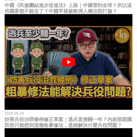
中國《民族團結進步促進法》上路｜中國管到全球？所以這
些國家都不能去了？中國早就被歐洲人權法院打臉？
2026-06-26
妨害兵役治罪條例修正草案｜逃兵直接關一年？內政部跟國
防部只能想到這種粗暴修法，是能解決什麼兵役問題？