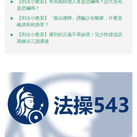
【刑法小教室】寄冥紙給他人算是恐嚇嗎？詛咒去死
是恐嚇嗎？
【刑法小教室】「狐仙佛牌」誘騙少女離家，什麼是
略誘與和誘罪？
【刑法小教室】遲到的正義不再缺席！兒少性侵追訴
期修法三讀通過