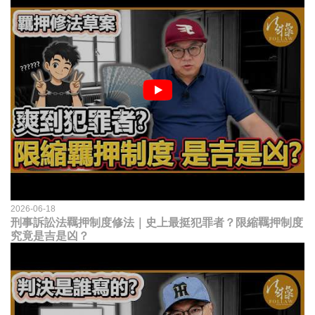
2026-06-18
刑事訴訟法羈押制度修法｜史上最挺犯罪者？限縮羈押制度
究竟是吉是凶？