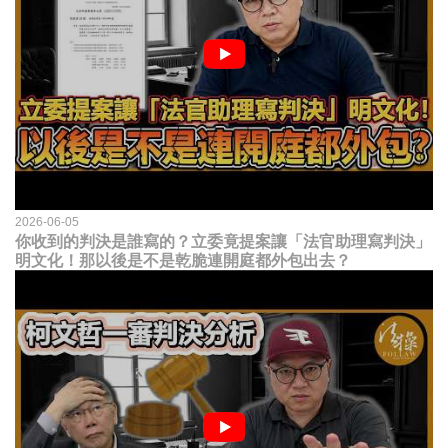
2026-06-05
你收到的判決是誰寫的？立委竟提案讓「法官助理寫判決」
明文化！那以後是不是乾脆連開庭都外包出去？