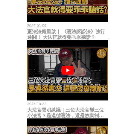
2026-01-09
憲法法庭重啟｜ 《憲法訴訟法》強行
通關！ 大法官就得要乖乖聽話？
2025-10-23
大法官聲明惹議｜三位大法官變三位
小法官？是遵循憲法，還是放棄制衡
立法權？