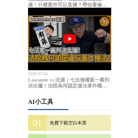
過！什麼案件可以直播？帶你看修法
內容
2025-07-04
Lawsnote vs 法源｜七法侵權案一審判
決出爐！法院為何認定違法著作權
法？
AI小工具
免費下載空白本票