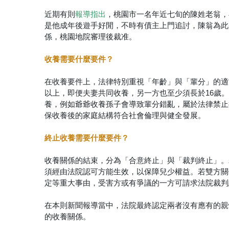
近期有則
，桃園市一名年近七旬的陳姓老翁，
報導指出
是他成年後遊手好閒，不時有債主上門追討，陳翁為此
係，桃園地院審理後裁准。
收養需要什麼要件？
在收養要件上，法律特別重視「年齡」與「輩分」的適當性
以上，即便夫妻共同收養，另一方也至少須長於16歲
養，例如爺爺收養孫子會導致輩分錯亂，屬於法律禁止
保收養後的家庭結構符合社會倫理與健全發展。
終止收養需要什麼要件？
收養關係的結束，分為「合意終止」與「裁判終止」。
須經由法院認可方能生效，以保障兒少權益。若雙方關
定等重大事由，受害方或有爭議的一方可請求法院裁判
在本則新聞報導當中，法院最終認定兩者沒有應有的親
的收養關係。