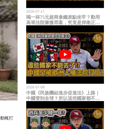
2026-07-17
喝一杯75元超商拿鐵差點坐牢？動用
高等法院審微罪案，究竟是捍衛正義
還是浪費司法資源？
2026-07-09
中國《民族團結進步促進法》上路｜
中國管到全球？所以這些國家都不能
去了？中國早就被歐洲人權法院打
臉？
母動輒打