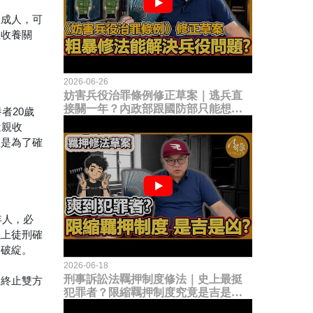
拔成人，可
止收養關
2026-06-26
妨害兵役治罪條例修正草案｜逃兵直
接關一年？內政部跟國防部只能想到
者20歲
這種粗暴修法，是能解決什麼兵役問
近親收
題？
檻是為了確
年人，必
以上徒刑確
的破綻。
2026-06-18
刑事訴訟法羈押制度修法｜史上最挺
定終止雙方
犯罪者？限縮羈押制度究竟是吉是
凶？