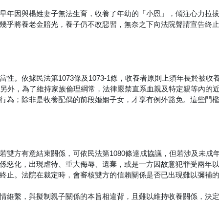
早年因與楊姓妻子無法生育，收養了年幼的「小恩」，傾注心力拉
幾乎將養老金賠光，養子仍不改惡習，無奈之下向法院聲請宣告終
。依據民法第1073條及1073-1條，收養者原則上須年長於被收養
。另外，為了維持家族倫理綱常，法律嚴禁直系血親及特定親等內的
行為；除非是收養配偶的前段婚姻子女，才享有例外豁免。這些門
若雙方有意結束關係，可依民法第1080條達成協議，但若涉及未成
係惡化，出現虐待、重大侮辱、遺棄，或是一方因故意犯罪受兩年
終止。法院在裁定時，會審核雙方的信賴關係是否已出現難以彌補
情維繫，與擬制親子關係的本旨相違背，且難以維持收養關係，決