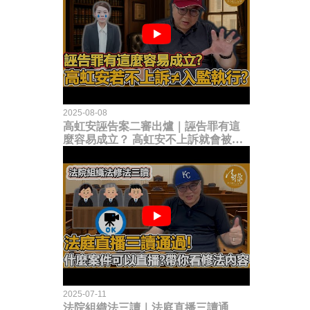
2025-08-08
高虹安誣告案二審出爐｜誣告罪有這
麼容易成立？ 高虹安不上訴就會被
關？這句話其實不太對！
2025-07-11
法院組織法三讀｜法庭直播三讀通