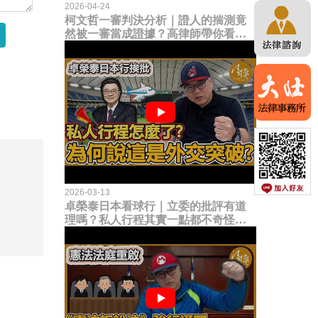
2026-04-24
柯文哲一審判決分析｜證人的揣測竟
然被一審當成證據？高律師帶你看未
來二審攻防的兩大核心點！
2026-03-13
卓榮泰日本看球行｜立委的批評有道
理嗎？私人行程其實一點都不奇怪？
為何說這是一種外交突破？