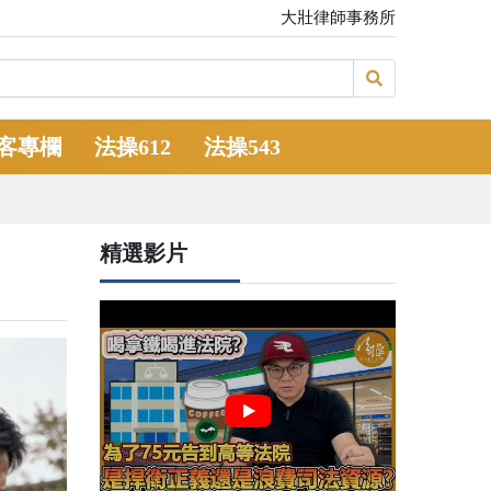
大壯律師事務所
客專欄
法操612
法操543
精選影片