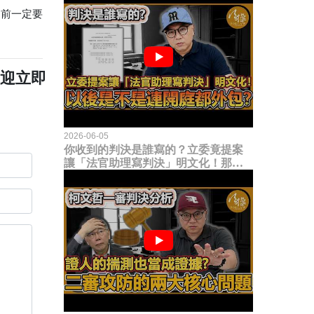
之前一定要
歡迎立即
2026-06-05
你收到的判決是誰寫的？立委竟提案
讓「法官助理寫判決」明文化！那以
後是不是乾脆連開庭都外包出去？