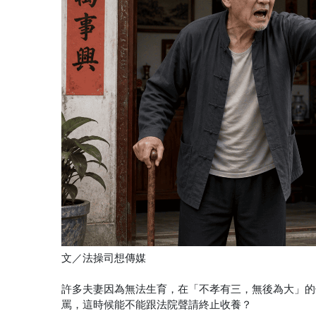
文／法操司想傳媒
許多夫妻因為無法生育，在「不孝有三，無後為大」的
罵，這時候能不能跟法院聲請終止收養？