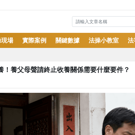
操現場
實際案例
關鍵數據
法操小教室
法
養！養父母聲請終止收養關係需要什麼要件？