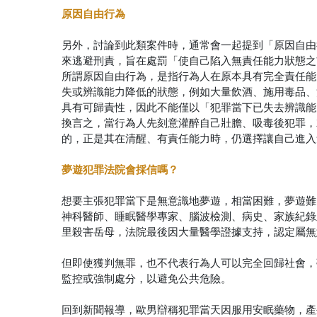
原因自由行為
另外，討論到此類案件時，通常會一起提到「原因自由
來逃避刑責，旨在處罰「使自己陷入無責任能力狀態之
所謂原因自由行為，是指行為人在原本具有完全責任能
失或辨識能力降低的狀態，例如大量飲酒、施用毒品、
具有可歸責性，因此不能僅以「犯罪當下已失去辨識能
換言之，當行為人先刻意灌醉自己壯膽、吸毒後犯罪，
的，正是其在清醒、有責任能力時，仍選擇讓自己進入
夢遊犯罪法院會採信嗎？
想要主張犯罪當下是無意識地夢遊，相當困難，夢遊難
神科醫師、睡眠醫學專家、腦波檢測、病史、家族紀錄
里殺害岳母，法院最後因大量醫學證據支持，認定屬無
但即使獲判無罪，也不代表行為人可以完全回歸社會，
監控或強制處分，以避免公共危險。
回到新聞報導，歐男辯稱犯罪當天因服用安眠藥物，產