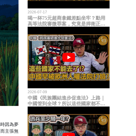
2026-07-17
喝一杯75元超商拿鐵差點坐牢？動用
高等法院審微罪案，究竟是捍衛正義
還是浪費司法資源？
2026-07-09
中國《民族團結進步促進法》上路｜
中國管到全球？所以這些國家都不能
去了？中國早就被歐洲人權法院打
臉？
此時因為夢
進而主張無