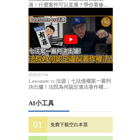
過！什麼案件可以直播？帶你看修法
內容
2025-07-04
Lawsnote vs 法源｜七法侵權案一審判
決出爐！法院為何認定違法著作權
法？
AI小工具
免費下載空白本票