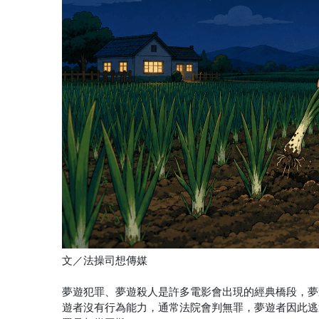
文／法操司想傳媒
夢遊犯罪、夢遊殺人是許多電影會出現的經典橋段，夢
遊者沒有行為能力，通常法院會判無罪，夢遊者因此逃