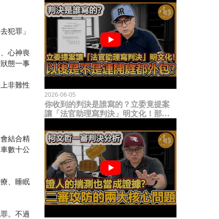
再去犯罪」
礙、心神喪
控狀態一事
法上非難性
2026-06-05
你收到的判決是誰寫的？立委竟提案
讓「法官助理寫判決」明文化！那以
後是不是乾脆連開庭都外包出去？
常會結合精
駕車數十公
治療、睡眠
犯罪。不過