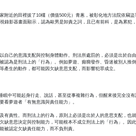
家附近的田裡拔了10欉（價值500元）青蔥，被彰化地方法院依竊盜
監視錄影器畫面顯示，認為歐男是卸責之詞，且已有前科，是為累犯
以自己的意識支配與控制身體動作。刑法所處罰的，必須是出於自
被認為是刑法上的「行為」。例如夢遊、癲癇發作、昏迷被別人推
等產生的動作，都可能因欠缺意思支配，而影響犯罪成立。
人在深層睡眠中可能起身行走、說話，甚至從事複雜行為，但醒來後完全沒
要看夢遊者「有無意識與責任能力」。
及有責性。而刑法上的行為，原則上必須是出於人的意思支配，也
欠缺意思決定與控制能力，可能根本不成立刑法上的「行為」。因
能被認定欠缺責任能力，而不負刑責。