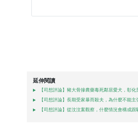
延伸閱讀
【司想評論】豬大骨摻農藥毒死鄰居愛犬，彰化
【司想評論】長期受家暴而殺夫，為什麼不能主
【司想評論】從汶汶案觀察，什麼情況會構成跟