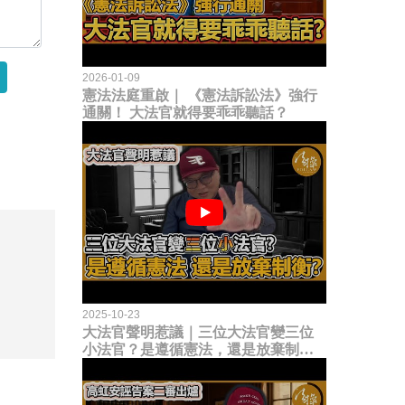
2026-01-09
憲法法庭重啟｜ 《憲法訴訟法》強行
通關！ 大法官就得要乖乖聽話？
2025-10-23
大法官聲明惹議｜三位大法官變三位
小法官？是遵循憲法，還是放棄制衡
立法權？