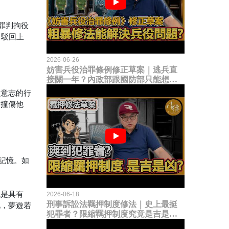
罪判拘役
，駁回上
2026-06-26
妨害兵役治罪條例修正草案｜逃兵直
接關一年？內政部跟國防部只能想到
這種粗暴修法，是能解決什麼兵役問
由意志的行
題？
倒撞傷他
有記憶。如
就是具有
2026-06-18
刑事訴訟法羈押制度修法｜史上最挺
此，夢遊若
犯罪者？限縮羈押制度究竟是吉是
凶？