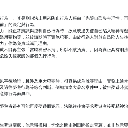
行為」。其是刑指法上用來防止行為人藉由「先讓自己失去理性，
前」的決定與行為。
力、能正常辨識與控制自己行為時，故意或過失使自己陷入精神障
濫用藥物等，並於該狀態下實施犯罪。由於行為人對於自己陷入失
力」作為免責或減刑理由。
就不能再主張「當時神智不清，所以不該負責」。因為真正具有刑
危險失控狀態的那個先行行為。
以事後驗證，且涉及重大犯罪時，很容易成為脫罪理由。實務上通
及過往夢遊行為等綜合判斷。例如加拿大著名案件中，被告夢遊時
意識行為而無罪。
夢遊者很有可能再度夢遊而犯罪，法院往往會要求夢遊者接受精神
生夢遊症狀，他意識模糊，恍惚之間走到田間拔走青蔥，並非故意