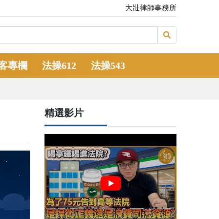
大壯律師事務所
客專欄
法操612
法操543
精選影片