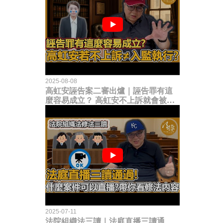
2025-08-08
高虹安誣告案二審出爐｜誣告罪有這
麼容易成立？ 高虹安不上訴就會被
關？這句話其實不太對！
2025-07-11
法院組織法三讀｜法庭直播三讀通