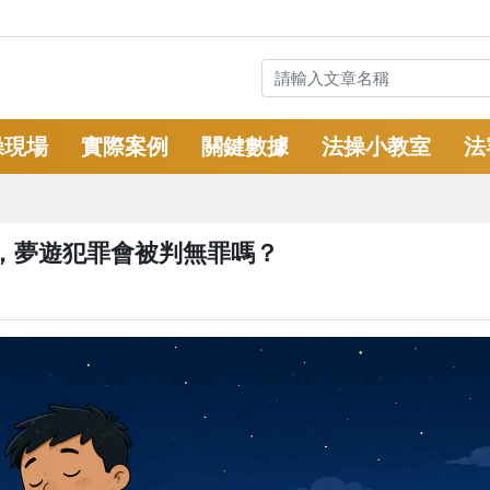
操現場
實際案例
關鍵數據
法操小教室
法
，夢遊犯罪會被判無罪嗎？