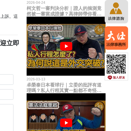
2026-04-24
柯文哲一審判決分析｜證人的揣測竟
然被一審當成證據？高律師帶你看未
的上訴。這
來二審攻防的兩大核心點！
歡迎立即
2026-03-13
卓榮泰日本看球行｜立委的批評有道
理嗎？私人行程其實一點都不奇怪？
為何說這是一種外交突破？