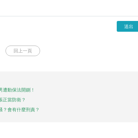
送出
回上一頁
男遭動保法開鍘！
張正當防衛？
騷？會有什麼刑責？