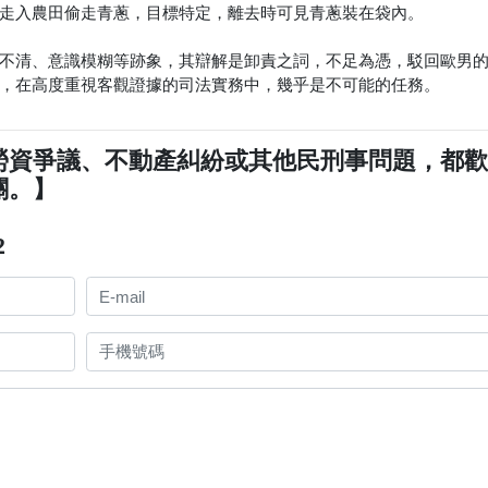
走入農田偷走青蔥，目標特定，離去時可見青蔥裝在袋內。
不清、意識模糊等跡象，其辯解是卸責之詞，不足為憑，駁回歐男
，在高度重視客觀證據的司法實務中，幾乎是不可能的任務。
勞資爭議、不動產糾紛或其他民刑事問題，都
關。】
2