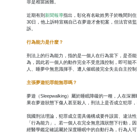
罪是相當困難。
近期有則
指出，彰化有名歐姓男子於晚間到住
新聞報導
30日，他上訴時宣稱自己在夢遊才會犯案，但法官依
訴。
行為能力是什麼？
刑法上的行為能力，指的是一個人在行為當下，是否能
為，因此若一個人的動作完全不受意識控制，即可能不
人、睡夢中無意識揮手、遭人催眠後完全失去自主控制
主張夢遊犯罪能無罪嗎？
夢遊（Sleepwalking）屬於睡眠障礙的一種，
果在夢遊狀態下傷人甚至殺人，刑法上是否成立犯罪，
我國刑法理論，犯罪成立需具備構成要件該當、違法性
「行為能力」。若一個人在完全無意識狀態下行動，因
經醫學鑑定確認屬於深度睡眠中的自動行為，行為人可