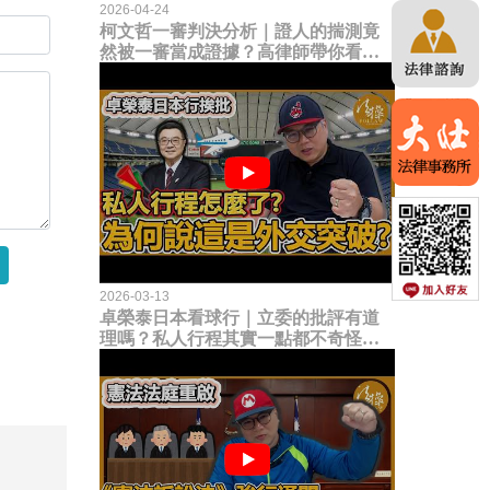
2026-04-24
柯文哲一審判決分析｜證人的揣測竟
然被一審當成證據？高律師帶你看未
來二審攻防的兩大核心點！
2026-03-13
卓榮泰日本看球行｜立委的批評有道
理嗎？私人行程其實一點都不奇怪？
為何說這是一種外交突破？