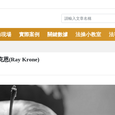
操現場
實際案例
關鍵數據
法操小教室
法
ay Krone)