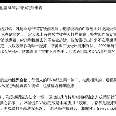
他證據加以補強犯罪事實
致命的刀傷，乳房與頸部留有幾個咬痕，犯罪現場的血液經比對後與受
．克恩是常客，且當天晚上有去幫忙被害人打烊餐廳，警方因而懷疑
雷被以謀殺、綁架和性侵害的罪名被起訴。儘管雷提出許多不在場證
定，只以咬痕作為唯一證據，陪審團二次做出死刑判決。 2002年時
下的唾液進行DNA檢驗，結果證明了雷並不是兇手，且透過犯罪者DNA資料庫
訊的生物性聚合物，每個人的DNA都是獨一無二、彼此相異的，這種
NA鑑定顯得真實又明確，也被稱為科學證據。
之鑑定，為證據調查方法之一種，係指由具有特別知識經驗之人或機關就
實之參考。」 不論是DNA鑑定或是本案所用「咬痕」，都算是證據
國聯邦最高法院認為，「若科學證據符合『相關性』(relevant)