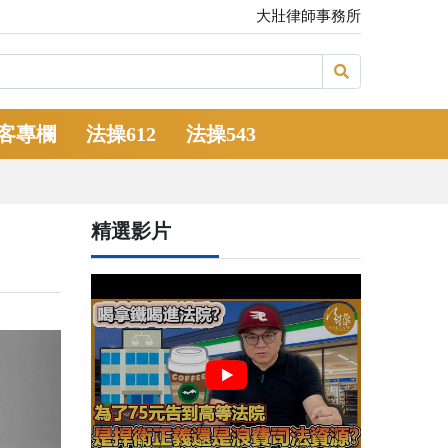
大壯律師事務所
客專欄
法操612
法操543
精選影片