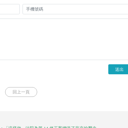
送出
回上一頁