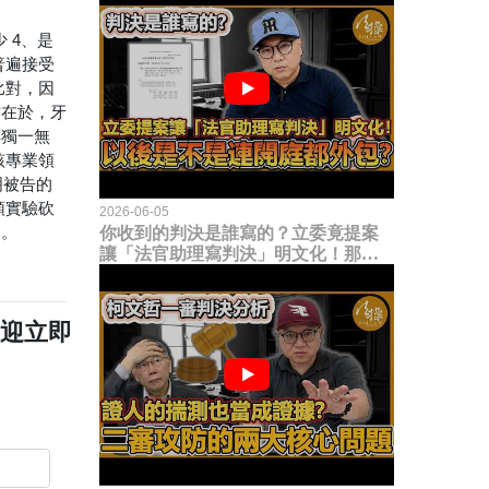
 4、是
普遍接受
比對，因
方在於，牙
再獨一無
該專業領
明被告的
頭實驗砍
2026-06-05
」。
你收到的判決是誰寫的？立委竟提案
讓「法官助理寫判決」明文化！那以
後是不是乾脆連開庭都外包出去？
歡迎立即