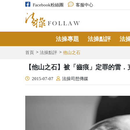
Facebook粉絲團
客服中心
法操專題
法操點評
法
首頁
法操點評
他山之石
【他山之石】被「齒痕」定罪的雷．克恩(R
2015-07-07
法操司想傳媒