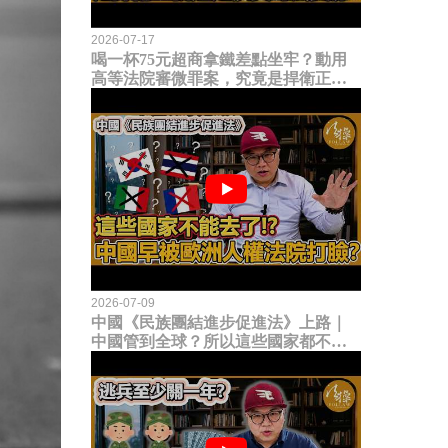
2026-07-17
喝一杯75元超商拿鐵差點坐牢？動用
高等法院審微罪案，究竟是捍衛正義
還是浪費司法資源？
2026-07-09
中國《民族團結進步促進法》上路｜
中國管到全球？所以這些國家都不能
去了？中國早就被歐洲人權法院打
臉？