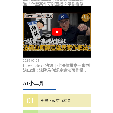
過！什麼案件可以直播？帶你看修法
內容
2025-07-04
Lawsnote vs 法源｜七法侵權案一審判
決出爐！法院為何認定違法著作權
法？
AI小工具
免費下載空白本票