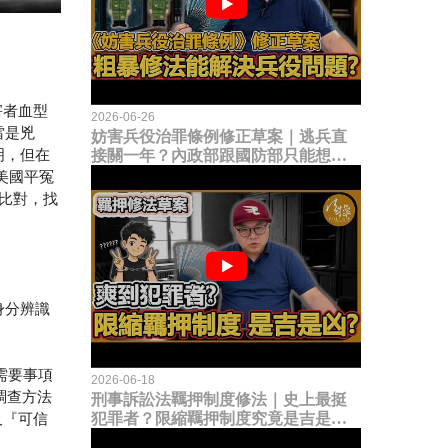
害者血型
2026-06-26
雷是兇
妨害兵役治罪條例修正草案｜逃兵直
明，但在
接關一年？內政部跟國防部只能想到
這種粗暴修法，是能解決什麼兵役問
美國平冤
題？
的比對，找
身分辨識
需要事項
2026-06-18
調查方法
刑事訴訟法羈押制度修法｜史上最挺
犯罪者？限縮羈押制度究竟是吉是
及『可信
凶？