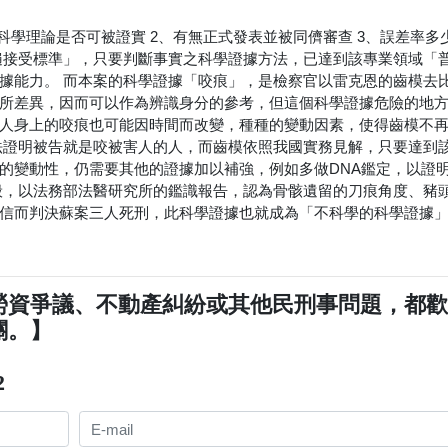
學理論是否可被證實 2、有無正式發表並被同儕審查 3、誤差率多少
遍接受標準」，只要判斷事實之科學證據方法，已達到該專業領域「
據能力。 而本案的科學證據「咬痕」，是檢察官以雷克恩的齒模去
所差異，因而可以作為辨識身分的參考，但這個科學證據危險的地
人身上的咬痕也可能因時間而改變，種種的變動因素，使得齒模不
法證明被告就是咬被害人的人，而齒模依照我國實務見解，只要達到
的變動性，仍需要其他的證據加以補強，例如多做DNA鑑定，以證
般，以法務部法醫研究所的鑑識報告，認為骨骸遺留的刀痕角度、豬
信而判決蘇案三人死刑，此科學證據也就成為「不科學的科學證據
勞資爭議、不動產糾紛或其他民刑事問題，都
關。】
2