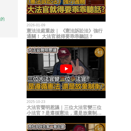
做的
2026-01-09
憲法法庭重啟｜ 《憲法訴訟法》強行
通關！ 大法官就得要乖乖聽話？
2025-10-23
大法官聲明惹議｜三位大法官變三位
小法官？是遵循憲法，還是放棄制衡
立法權？