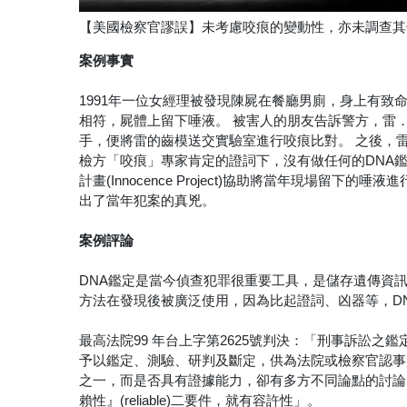
【美國檢察官謬誤】未考慮咬痕的變動性，亦未調查其
案例事實
1991年一位女經理被發現陳屍在餐廳男廁，身上有
相符，屍體上留下唾液。 被害人的朋友告訴警方，雷
手，便將雷的齒模送交實驗室進行咬痕比對。 之後，
檢方「咬痕」專家肯定的證詞下，沒有做任何的DNA鑑
計畫(Innocence Project)協助將當年現場留
出了當年犯案的真兇。
案例評論
DNA鑑定是當今偵查犯罪很重要工具，是儲存遺傳資
方法在發現後被廣泛使用，因為比起證詞、凶器等，D
最高法院99 年台上字第2625號判決：「刑事訴訟
予以鑑定、測驗、研判及斷定，供為法院或檢察官認事
之一，而是否具有證據能力，卻有多方不同論點的討論，美
賴性』(reliable)二要件，就有容許性」。