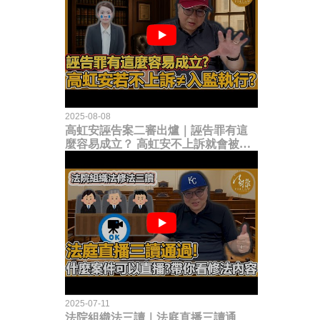
2025-08-08
高虹安誣告案二審出爐｜誣告罪有這
麼容易成立？ 高虹安不上訴就會被
關？這句話其實不太對！
2025-07-11
法院組織法三讀｜法庭直播三讀通