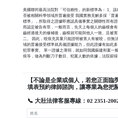
美國聯邦最高法院對「可信賴性」的新標準為： 1、該科
否被相關科學領域所普遍接受 我國實務見解多採「普
標準」，所取得之證據即應認具備事實之關聯性而有證
而認定被告有罪，一般而言，先天上每個人的齒模會有
齒經過後天的修補後，齒模就可能與他人一致。且被害
二。 因此，咬痕充其量只能證明被害人有被咬，但無
域的普遍接受標準就具備證據能力，但此證據有如此多
犯罪事實。 單一證據之薄弱，就如同我國蘇建和案一
痕等，做為判斷刀子數目、犯案人數的依據，法院卻採
【不論是企業或個人，若您正面臨
填表預約律師諮詢，讓專業為您把
📞 大壯法律客服專線：02 2351-200