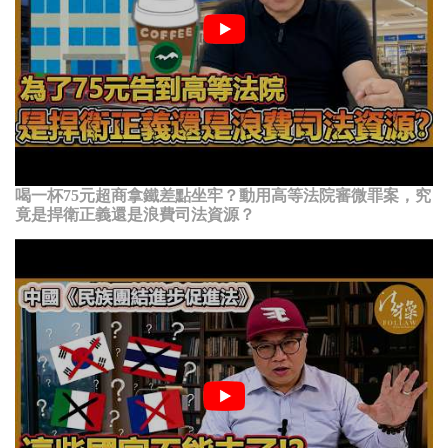
喝一杯75元超商拿鐵差點坐牢？動用高等法院審微罪案，究
竟是捍衛正義還是浪費司法資源？