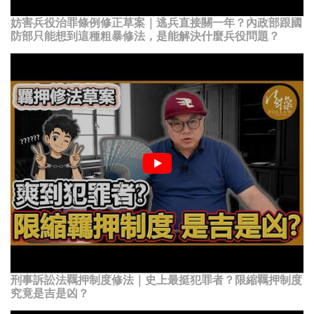
妨害兵役治罪條例修正草案｜逃兵直接關一年？內政部跟國
防部只能想到這種粗暴修法，是能解決什麼兵役問題？
刑事訴訟法羈押制度修法｜史上最挺犯罪者？限縮羈押制度
究竟是吉是凶？