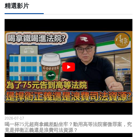
精選影片
2026-07-17
喝一杯75元超商拿鐵差點坐牢？動用高等法院審微罪案，究
竟是捍衛正義還是浪費司法資源？