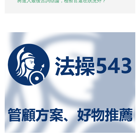
將進入最後言詞辯論，檢察官還在狀況外？