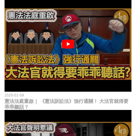
2026-01-09
憲法法庭重啟｜ 《憲法訴訟法》強行通關！ 大法官就得要
乖乖聽話？