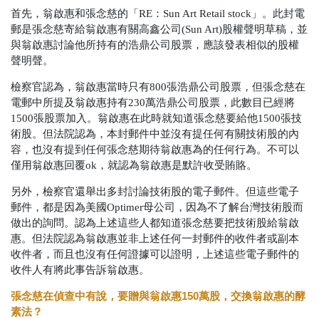
首先，翁啟惠和張念慈的「RE：Sun Art Retail stock」。此封電
郵是張念慈寄給翁啟惠有關高鑫公司(Sun Art)股權聲明草稿，並
與翁啟惠討論他所持有的浩鼎公司股票，應該發表相似的股權
聲明聲。
檢察官認為，翁啟惠當時只有800張浩鼎公司股票，但張念慈在
電郵中所提及翁啟惠持有230萬浩鼎公司股票，此數目已經將
1500張股票加入。翁啟惠在此時就知道張念慈要給他1500張技
術股。但法院認為，本封郵件中並沒有提任何有關技術股的內
容，也沒有提到任何張念慈期待翁啟惠為的任何行為。不可以
僅用翁啟惠回覆ok，就認為翁啟惠是默許收受賄賂。
另外，檢察官還舉出多封討論技術股的電子郵件。但這些電子
郵件，都是因為美國Optimer母公司，因為不了解台灣技術股而
做出的詢問。認為上述這些人都知道張念慈要把技術股給翁啟
惠。但法院認為翁啟惠並非上述任何一封郵件的收件者或副本
收件者，而且也沒有任何證據可以證明，上述這些電子郵件的
收件人有將此事告訴翁啟惠。
張念慈在偵查中有說，要贈與翁啟惠150萬股，交換翁啟惠的酵
素法？