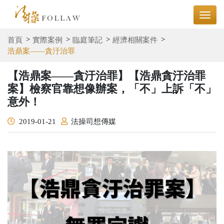
首頁
實際案例
臨庭筆記
經濟相關案件
浩鼎案——貪汙治罪
【浩鼎案——貪汙治罪】【浩鼎貪汙治罪
案】檢察官靠想像辦案，「不」上訴「不」
意外！
2019-01-21
法操司想傳媒