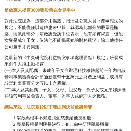
翁啟惠未揭露3000張股票在女兒手中
對此法院認為，這部分未揭露，指涉及公職人員財產申報法的
規定，不能僅僅以翁啟惠未申報，就認為此部分的股票是賄
賂。而就此部分，翁啟惠受訪中也表示，他有如實揭露，但他
女兒是成年子女，依法他不能揭露她的財務狀況，除非他擔任
公司董事才要揭露。
從最新的《中央研究院利益衝突事項處理要點》規定，研發成
果創作人須主動揭露：
(一)本人及其配偶、未成年子女自辦理科技移轉起前一年內自該
營利事業獲得合計超過新臺幣十五萬元之財產上利益，或持有
該營利事業百分之五以上之股權。
(二)本人及其配偶、子女、父母、祖父母、孫子女或兄弟姊妹擔
任該營利事業負責人、董事、監察人或經理人之職務。
總結來說，法院基於以下理由判決翁啟惠無罪
1.翁啟惠根本不知道張念慈要給他技術股
2.專屬授權是副院長決行，並非由中研院院長職權
3.3000張翁郁琇的股票，是按照往例，由張念慈幫翁啟惠