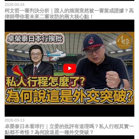
2026-04-24
柯文哲一審判決分析｜證人的揣測竟然被一審當成證據？高
律師帶你看未來二審攻防的兩大核心點！
2026-03-13
卓榮泰日本看球行｜立委的批評有道理嗎？私人行程其實一
點都不奇怪？為何說這是一種外交突破？