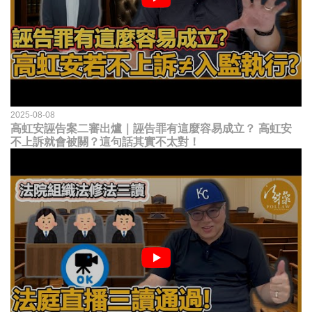
2025-08-08
高虹安誣告案二審出爐｜誣告罪有這麼容易成立？ 高虹安
不上訴就會被關？這句話其實不太對！