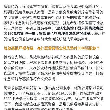
法院認為，從張念慈在偵查、調查局及法院審理中所證述的，
想要贈與給翁啟惠技術股，是為了酬謝翁啟惠對於浩鼎公司的
早期貢獻，是關於翁啟惠於99年間所研發的酵素合成法製程。
談到張念慈對於翁啟惠有任何期望，就是希望這個製程可以做
但張念慈除了從未與翁啟惠提
為工業機密，不要去聲請專利。
其150萬技術股一事，翁啟惠也並無理會張念慈的建議
，表示在
與浩鼎公司簽技轉合約前就會將該研發成果申請專利。
翁啟惠帳戶裡有錢，為什麼需要張念慈先墊付3000張股款？
檢察官先舉出，翁啟惠當時銀行帳戶內有足夠的股票和現金，
足以支付股款，根本不需要透張念慈向尹衍樑借錢。另外在檢
察官的認知中，人在投資時都應該要先評估自己的財力。但法
官認為，檢察官忽略了張念慈長期在幫翁啟惠投資理財，且張
念慈幫翁啟惠操作符合投資常情。
衡量翁啟惠原本就有1460張浩鼎公司股票，經過計算浩鼎公司
興櫃後，市值持續看漲，市值超過1億6000萬，而翁啟惠認購
3000張浩鼎公司股票，只需要9300萬台幣。所以在張念慈的管
理下，會認為以這樣的股票資金，是足以償還短期融資借款，
並未背離一般投資借貸資金槓桿運作之常理。