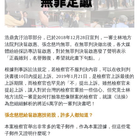
浩鼎貪汙治罪部分，已於2018年12月28日宣判，一審士林地方
法院判決翁啟惠、張念慈均無罪。在無罪判決做出後，各大媒
體紛紛採訪專訪翁啟惠，對於無罪判決翁啟惠發了聲明表示
「正義雖到，名譽難復，希望就此畫下句點。」
根據刑事訴訟法規定，若檢察官不服判決內容，可以在收到判
決書後10日內提起上訴。2019年1月21日，是檢察官上訴最後的
上訴期限，而檢察官也罕見的「不」提出上訴。雖然檢察官未
提起上訴，讓人對於台灣的檢察官重拾一些信心。但究竟士林
地方法院一審是如何打臉靠想像辦案的檢察官，就讓《法操》
為您細細解析的將近6萬字的一審判決書吧！
張念慈想給翁啟惠技術股，許多人都知道？
本案檢察官舉出非常多的電子郵件，作為本案證據，但這些電
子郵件又證明什麼呢？