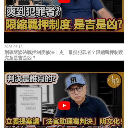
2026-06-18
刑事訴訟法羈押制度修法｜史上最挺犯罪者？限縮羈押制度
究竟是吉是凶？