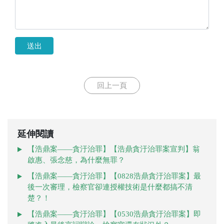
送出
回上一頁
延伸閱讀
【浩鼎案——貪汙治罪】【浩鼎貪汙治罪案宣判】翁
啟惠、張念慈，為什麼無罪？
【浩鼎案——貪汙治罪】【0828浩鼎貪汙治罪案】最
後一次審理，檢察官卻連授權技術是什麼都搞不清
楚？！
【浩鼎案——貪汙治罪】【0530浩鼎貪汙治罪案】即