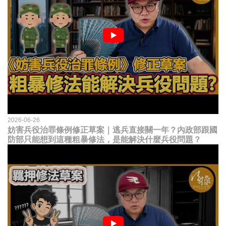
2026-06-26
妨害兵役治罪條例修正草案｜逃兵直接關一年？內政部跟國
防部只能想到這種粗暴修法，是能解決什麼兵役問題？