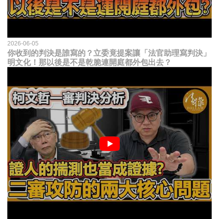
2026-06-05
你收到的判決是誰寫的？立委竟提案讓「法官助理寫判決」
明文化！那以後是不是乾脆連開庭都外包出去？