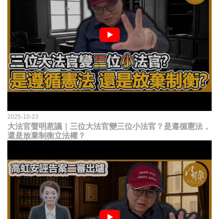
2025-10-23
大法官聲明惹議｜三位大法官變三位小法官？是遵循憲法，
還是放棄制衡立法權？