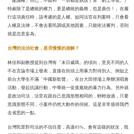
「建議權」而已，不能和〝一切都是朕說了算〞劃上等號。』
特赦除了是總統的權力，更是總統的義務，也是責任！」在履
行這項責任時，該考慮的是人權。如同法官在判案時，只會看
人權及法律，不會去看民調或其他因素，只能依法審判，否則
就是恣意妄為。
台灣的法治社會，是否慢慢的崩解？
林佳和副教授提到台灣有「末日威瑪」的頃向，意見不同的人
不在言論市場上發表，直接在街頭上用暴力對待別人。例如之
前台大學生不滿「中國新歌聲」，在台大田徑場上舉辦演唱會
活動，發起抗議行動，中華統一促進黨統的暴力行為。另外就
是政治司法，法官在跟自己意識形態相同的，輕輕放過，只要
意識形態不同，小案件仍然大動作的伺候。這是非常值得我們
去省思的一點。
台灣民眾對司法的不信任度，高達85%。會有這樣的狀況，我