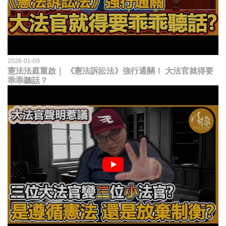
2026-01-09
憲法法庭重啟｜ 《憲法訴訟法》強行通關！ 大法官就得要
乖乖聽話？