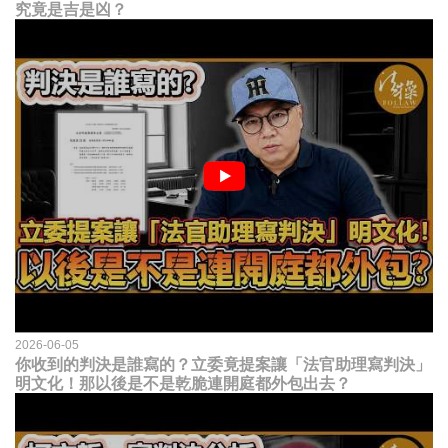
究竟是吉是凶？
2026-06-05
你收到的判決是誰寫的？立委竟提案讓「法官助理寫判決」
明文化！那以後是不是乾脆連開庭都外包出去？