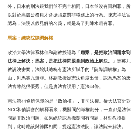
外，日本的刑法跟我們並不完全相同，日本並沒有圖利罪，所
以對於高層公務員才會擴張處罰非職務上的行為。陳志祥法官
認為，法院以假見解的名義，就是為了判陳水扁有罪。
馬案：總統院際調解權
「扁案，是把政治問題拿到
政治大學法律系林佳和副教授認為
法律上解決；馬案，是把法律問題拿到政治上解決。」
馬英九
教說洩密案，法院以總統有憲法所賦予的「院際調解權」為
由，判馬英九無罪。林副教授從憲法角度出發，認為馬案的唐
法官雖然很優秀，但是唐法官誤用了憲法44條。
憲法第44條所保障的是「政治權」，非司法權。從大法官針對
NCC和偵調會的解釋看來，機關間的職權劃分，一直都是法律
問題非政治問題。如果總統認為機關間有問題，林副教授提
到，此時應該與德國相同，提起憲法法院，讓法院來解決。