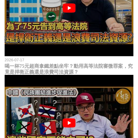
2026-07-17
喝一杯75元超商拿鐵差點坐牢？動用高等法院審微罪案，究
竟是捍衛正義還是浪費司法資源？