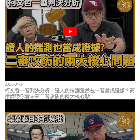
2026-04-24
柯文哲一審判決分析｜證人的揣測竟然被一審當成證據？高
律師帶你看未來二審攻防的兩大核心點！