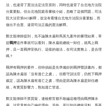
法，也違背了憲法法定法官原則，同時也違背了台北地方法院
分案要點。但台北地院庭長審核小組，忽略了這個問題，司法
院大法官第665解釋，並沒有看懂台北地方法院分案要點，而
做出不合憲、違背司法正義的憲法解釋。
鄭文龍律師提到，先不論陳水扁和馬英九案件的審理結果，單
羈押
從
這件事就可以看到，陳水扁前總統一卸任，就馬上羈
押，且一直羈押至執行。這樣的做法，在司法實務上，是合理
嗎？
羈押有羈押的要件，但特偵組是先準備好的羈押聲請書內，都
認為陳水扁並「沒有逃亡之虞」。但蔡守訓法官，仍然下羈押
裁定，認為陳水扁有逃亡之虞，理由是因為陳水扁是卸任總
統，有實質影響力，熟知逃亡管道。
鄭文龍律師不禁質疑，連檢察官都不敢編這種理由羈押陳水
扁，法官竟然自己編此理由。另外，若以卸任總統這點，馬英