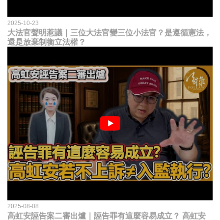
2025-10-23
大法官聲明惹議｜三位大法官變三位小法官？是遵循憲法，
還是放棄制衡立法權？
2025-08-08
高虹安誣告案二審出爐｜誣告罪有這麼容易成立？ 高虹安