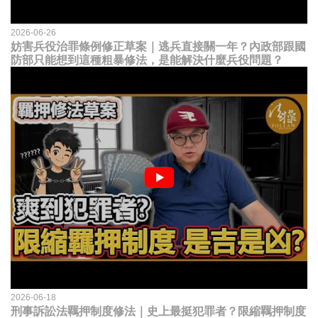
2026-06-26
妨害兵役治罪條例修正草案｜逃兵直接關一年？內政部跟國
防部只能想到這種粗暴修法，是能解決什麼兵役問題？
2026-06-18
刑事訴訟法羈押制度修法｜史上最挺犯罪者？限縮羈押制度