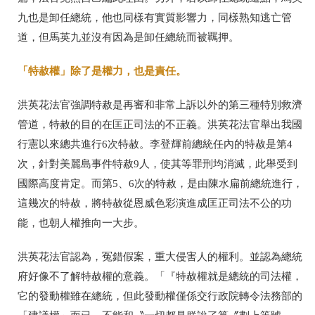
九也是卸任總統，他也同樣有實質影響力，同樣熟知逃亡管
道，但馬英九並沒有因為是卸任總統而被羈押。
「特赦權」除了是權力，也是責任。
洪英花法官強調特赦是再審和非常上訴以外的第三種特別救濟
管道，特赦的目的在匡正司法的不正義。洪英花法官舉出我國
行憲以來總共進行6次特赦。李登輝前總統任內的特赦是第4
次，針對美麗島事件特赦9人，使其等罪刑均消滅，此舉受到
國際高度肯定。而第5、6次的特赦，是由陳水扁前總統進行，
這幾次的特赦，將特赦從恩威色彩演進成匡正司法不公的功
能，也朝人權推向一大步。
洪英花法官認為，冤錯假案，重大侵害人的權利。並認為總統
府好像不了解特赦權的意義。「『特赦權就是總統的司法權，
它的發動權雖在總統，但此發動權僅係交行政院轉令法務部的