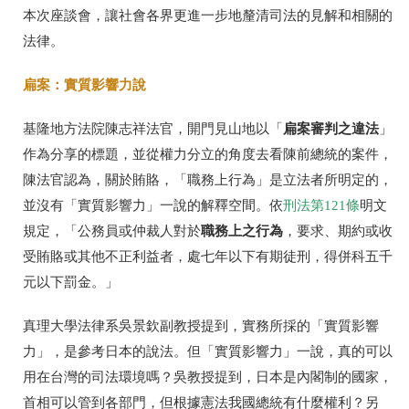
本次座談會，讓社會各界更進一步地釐清司法的見解和相關的
法律。
扁案：實質影響力說
扁案審判之違法
基隆地方法院陳志祥法官，開門見山地以「
」
作為分享的標題，並從權力分立的角度去看陳前總統的案件，
陳法官認為，關於賄賂，「職務上行為」是立法者所明定的，
並沒有「實質影響力」一說的解釋空間。依
刑法第121條
明文
職務上之行為
規定，「公務員或仲裁人對於
，要求、期約或收
受賄賂或其他不正利益者，處七年以下有期徒刑，得併科五千
元以下罰金。」
真理大學法律系吳景欽副教授提到，實務所採的「實質影響
力」，是參考日本的說法。但「實質影響力」一說，真的可以
用在台灣的司法環境嗎？吳教授提到，日本是內閣制的國家，
首相可以管到各部門，但根據憲法我國總統有什麼權利？另