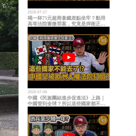
2026-07-17
喝一杯75元超商拿鐵差點坐牢？動用
高等法院審微罪案，究竟是捍衛正義
還是浪費司法資源？
2026-07-09
中國《民族團結進步促進法》上路｜
中國管到全球？所以這些國家都不能
去了？中國早就被歐洲人權法院打
臉？