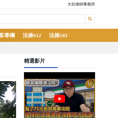
大壯律師事務所
客專欄
法操612
法操543
精選影片