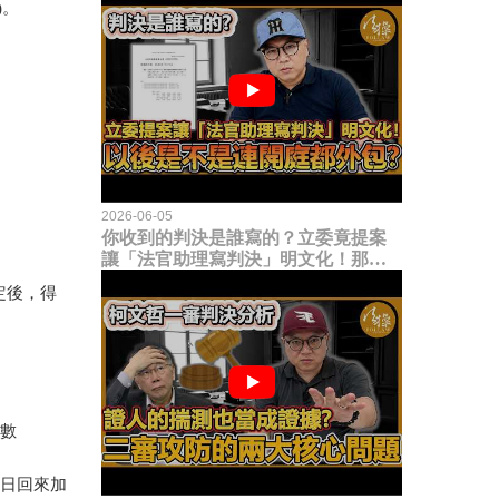
)。
2026-06-05
你收到的判決是誰寫的？立委竟提案
讓「法官助理寫判決」明文化！那以
後是不是乾脆連開庭都外包出去？
定後，得
天數
假日回來加