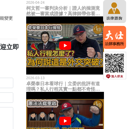
2026-04-24
柯文哲一審判決分析｜證人的揣測竟
然被一審當成證據？高律師帶你看未
不能變更
來二審攻防的兩大核心點！
歡迎立即
2026-03-13
卓榮泰日本看球行｜立委的批評有道
理嗎？私人行程其實一點都不奇怪？
為何說這是一種外交突破？