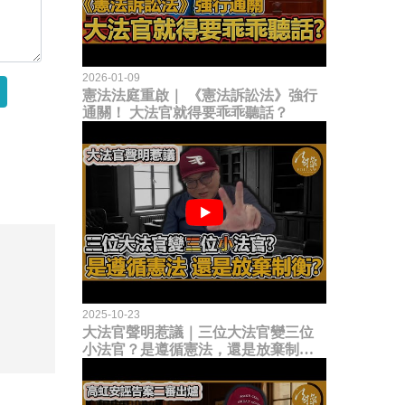
2026-01-09
憲法法庭重啟｜ 《憲法訴訟法》強行
通關！ 大法官就得要乖乖聽話？
2025-10-23
大法官聲明惹議｜三位大法官變三位
小法官？是遵循憲法，還是放棄制衡
立法權？