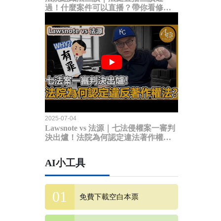
過！什麼案件可以直播？帶你看修法
內容
2025-07-04
Lawsnote vs 法源｜七法侵權案一審判
決出爐！法院為何認定違法著作權
法？
AI小工具
免費下載空白本票