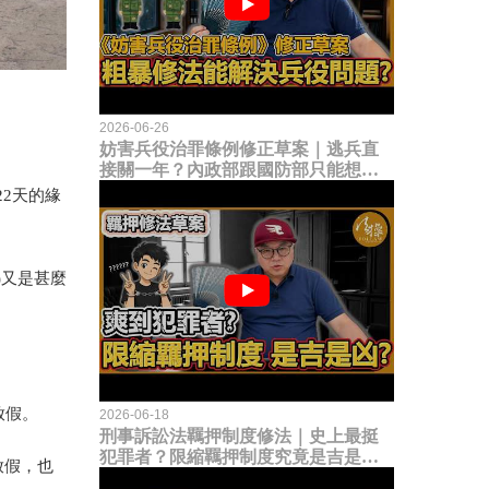
2026-06-26
妨害兵役治罪條例修正草案｜逃兵直
接關一年？內政部跟國防部只能想到
這種粗暴修法，是能解決什麼兵役問
22天的緣
題？
)又是甚麼
放假。
2026-06-18
刑事訴訟法羈押制度修法｜史上最挺
犯罪者？限縮羈押制度究竟是吉是
放假，也
凶？