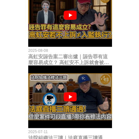
2025-08-08
高虹安誣告案二審出爐｜誣告罪有這
麼容易成立？ 高虹安不上訴就會被
關？這句話其實不太對！
2025-07-11
法院組織法三讀｜法庭直播三讀通