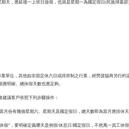
遇星期天，應延後一上班日放假，也就是星期一為國定假日(民族掃墓節
之事業單位，其他如非固定休六日或排班制之行業，經勞資協商另行約
期應明確、總休假天數也應足夠。
會建議客戶依照下列步驟操作：
定當月份有幾個星期六、星期天及國定假日，總天數即為當月應排休
叫”休假”，要明確定義哪天是例假/休息日/國定假日，不然萬一員工休