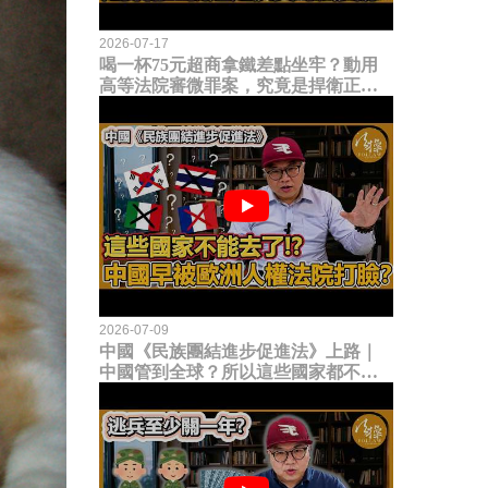
2026-07-17
喝一杯75元超商拿鐵差點坐牢？動用
高等法院審微罪案，究竟是捍衛正義
還是浪費司法資源？
2026-07-09
中國《民族團結進步促進法》上路｜
中國管到全球？所以這些國家都不能
去了？中國早就被歐洲人權法院打
臉？