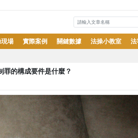
操現場
實際案例
關鍵數據
法操小教室
法
制罪的構成要件是什麼？