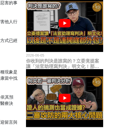
將惡害的事
妨害他人行
的方式已經
2026-06-05
你收到的判決是誰寫的？立委竟提案
讓「法官助理寫判決」明文化！那以
後是不是乾脆連開庭都外包出去？
這種現象是
健康當中找
得依其預
立醫療決
歡迎留言與