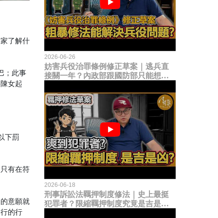
大家了解什
2026-06-26
妨害兵役治罪條例修正草案｜逃兵直
巴；此事
接關一年？內政部跟國防部只能想到
將陳女起
這種粗暴修法，是能解決什麼兵役問
題？
以下罰
是只有在符
2026-06-18
刑事訴訟法羈押制度修法｜史上最挺
人的意願就
犯罪者？限縮羈押制度究竟是吉是
進行的行
凶？