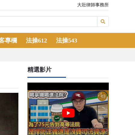
大壯律師事務所
客專欄
法操612
法操543
精選影片