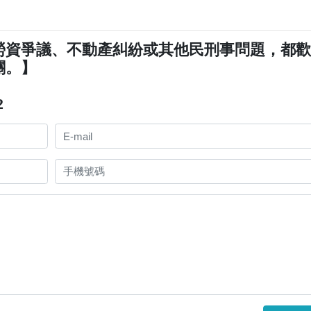
勞資爭議、不動產糾紛或其他民刑事問題，都
關。】
2