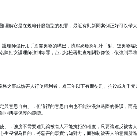
難理解它是在規範什麼類型的犯罪，最近有則新聞案例正好可以帶
，護理師強行用手掰開男嬰的嘴巴，擠壓奶瓶將乳汁「射」進男嬰嘴
名陳姓女護理師強制等罪；台北地檢署勘查相關影像後，依強制罪
無義務之事或妨害人行使權利者，處三年以下有期徒刑、拘役或九千元
定與意思自由」，但這裡的意思自由也不能被漫無邊際的保護，而
制罪所要保護的範疇。
使」，強度不需要達到讓被害人不能抗拒的程度，只要讓違反被害
心生畏懼為目的，將惡害的事實告知對方，而強制被害人的意願所