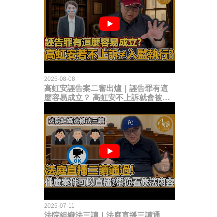
2025-08-08
高虹安誣告案二審出爐｜誣告罪有這
麼容易成立？ 高虹安不上訴就會被
關？這句話其實不太對！
2025-07-11
法院組織法三讀｜法庭直播三讀通