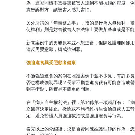
為，這裡同樣不需要讓被害人達到不能抗拒的程度，例
實告訴對方，讓被害人感到害怕。
另外所謂的「無義務之事」，指的是行為人無權利，被
使權利」則是妨害被害人在法律上要做某些事或是不能
新聞案例中的男嬰原本並不想進食，但陳姓護理師卻用
違反男嬰意願，構成強制罪。
強迫進食與受照顧者健康
不過強迫進食的案例在照護案例中並不少見，有許多長
否也構成強制罪呢？長輩不願意進食很有可能會造成營
到平衡點，確實是不簡單的問題。
在「病人自主權利法」裡，第14條第一項就訂有：「
立醫療決定終止、撤除或不施行維持生命治療或人工營
定，避免醫護人員強迫救治或是強迫灌食等行為。
看完以上的介紹後，您是否贊同陳姓護理師的作為，您