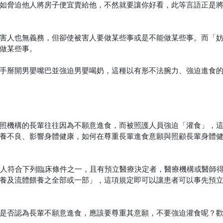
如脅迫他人將房子便宜賣給他，不然就要讓你好看，此等言語正是
害人也無義務，但卻使被害人要做某些事或是不能做某些事。而「
做某些事。
手掰開男嬰嘴巴並強迫男嬰喝奶，這種以有形不法腕力、強迫進食
照機構的長輩往往因為不願意進食，而被照護人員強迫「灌食」，
養不良、影響身體健康，如何在尊重長輩進食意願與照顧長輩身體
病人符合下列臨床條件之一，且有預立醫療決定者，醫療機構或醫師
養及流體餵養之全部或一部」，這項規定即可以讓患者可以事先預
是否認為長輩不願意進食，應該要尊重其意願，不要強迫灌食呢？