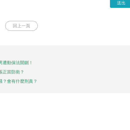
送出
回上一頁
男遭動保法開鍘！
張正當防衛？
騷？會有什麼刑責？