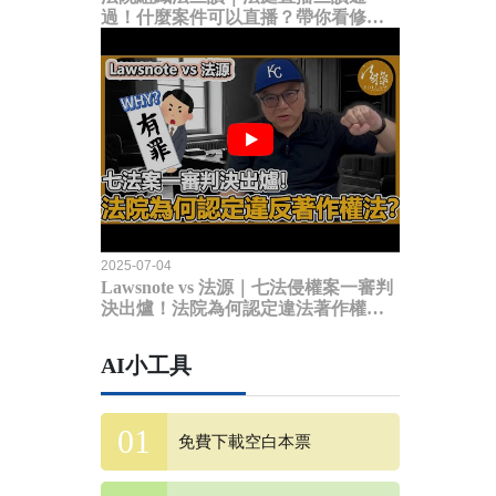
過！什麼案件可以直播？帶你看修法
內容
2025-07-04
Lawsnote vs 法源｜七法侵權案一審判
決出爐！法院為何認定違法著作權
法？
AI小工具
免費下載空白本票