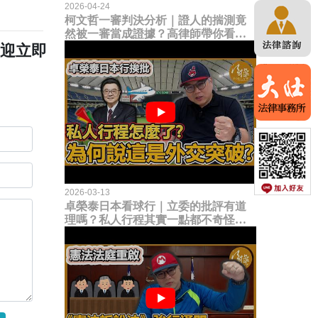
2026-04-24
柯文哲一審判決分析｜證人的揣測竟
然被一審當成證據？高律師帶你看未
來二審攻防的兩大核心點！
歡迎立即
2026-03-13
卓榮泰日本看球行｜立委的批評有道
理嗎？私人行程其實一點都不奇怪？
為何說這是一種外交突破？