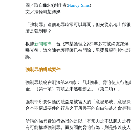
圖／取自flickr(創作者:
)
Nancy Sims
文／法操司想傳媒
「強制罪」這個犯罪時常可以耳聞，但光從名稱上卻很
麼是強制罪？
根據
，台北市某護理之家2年多前被網友踢爆
新聞報導
曝光後，該名陳姓護理師已被開除，男嬰母親則控告該
訴。
強制罪的構成要件
強制罪規範在刑法第304條：「以強暴、脅迫使人行
金。（第一項）前項之未遂犯罰之。（第二項）」
強制罪所要保護的法益是被害人的「意思形成、意思決
合本罪構成要件的行為之下所侵害的自由法益才會是強
所謂的強暴脅迫行為指的是以「有形力之不法腕力之行
有可能構成強制罪。而所謂的脅迫行為，則是指以使人