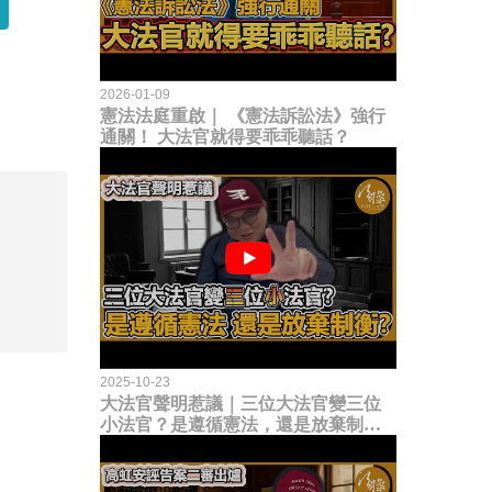
2026-01-09
憲法法庭重啟｜ 《憲法訴訟法》強行
通關！ 大法官就得要乖乖聽話？
2025-10-23
大法官聲明惹議｜三位大法官變三位
小法官？是遵循憲法，還是放棄制衡
立法權？