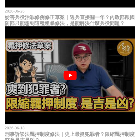
2026-06-26
妨害兵役治罪條例修正草案｜逃兵直接關一年？內政部跟國
防部只能想到這種粗暴修法，是能解決什麼兵役問題？
2026-06-18
刑事訴訟法羈押制度修法｜史上最挺犯罪者？限縮羈押制度