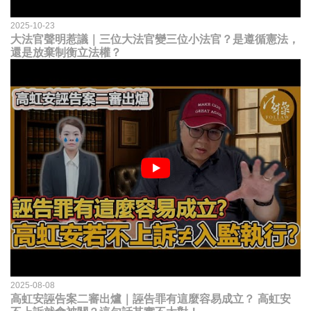
2025-10-23
大法官聲明惹議｜三位大法官變三位小法官？是遵循憲法，
還是放棄制衡立法權？
2025-08-08
高虹安誣告案二審出爐｜誣告罪有這麼容易成立？ 高虹安