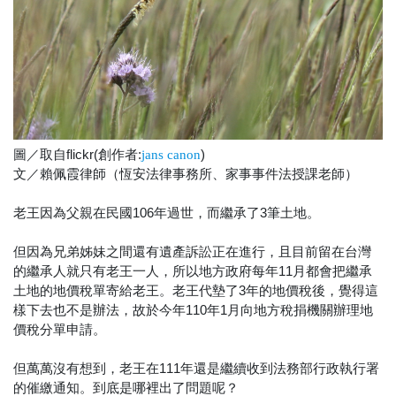
圖／取自flickr(創作者:
)
jans canon
文／賴佩霞律師（恆安法律事務所、家事事件法授課老師）
老王因為父親在民國106年過世，而繼承了3筆土地。
但因為兄弟姊妹之間還有遺產訴訟正在進行，且目前留在台灣
的繼承人就只有老王一人，所以地方政府每年11月都會把繼承
土地的地價稅單寄給老王。老王代墊了3年的地價稅後，覺得這
樣下去也不是辦法，故於今年110年1月向地方稅捐機關辦理地
價稅分單申請。
但萬萬沒有想到，老王在111年還是繼續收到法務部行政執行署
的催繳通知。到底是哪裡出了問題呢？