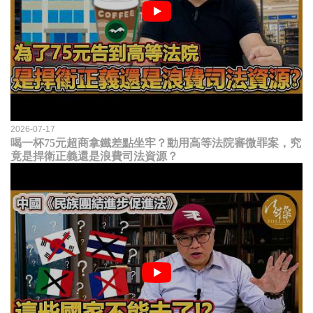
2026-07-17
喝一杯75元超商拿鐵差點坐牢？動用高等法院審微罪案，究
竟是捍衛正義還是浪費司法資源？