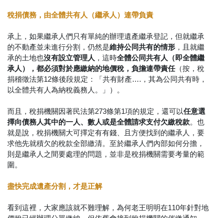
稅捐債務，由全體共有人（繼承人）連帶負責
承上，如果繼承人們只有單純的辦理遺產繼承登記，但就繼承
的不動產並未進行分割，仍然是
維持公同共有的情形
，且就繼
承的土地也
沒有設立管理人
，這時
全體公同共有人（即全體繼
承人），都必須對於應繳納的地價稅，負擔連帶責任
（按，稅
捐稽徵法第12條後段規定：「共有財產….，其為公同共有時，
以全體共有人為納稅義務人。」）。
而且，稅捐機關因著民法第273條第1項的規定，還可以
任意選
擇向債務人其中的一人、數人或是全體請求支付欠繳稅款
。也
就是說，稅捐機關大可擇定有有錢、且方便找到的繼承人，要
求他先就積欠的稅款全部繳清。至於繼承人們內部如何分擔，
則是繼承人之間要處理的問題，並非是稅捐機關需要考量的範
圍。
盡快完成遺產分割，才是正解
看到這裡，大家應該就不難理解，為何老王明明在110年針對地