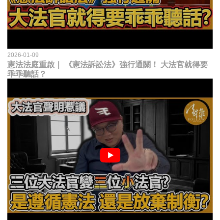
2026-01-09
憲法法庭重啟｜ 《憲法訴訟法》強行通關！ 大法官就得要
乖乖聽話？