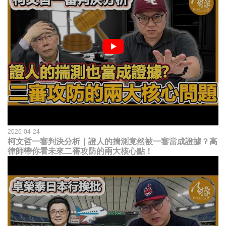
2026-04-24
柯文哲一審判決分析｜證人的揣測竟然被一審當成證據？高
律師帶你看未來二審攻防的兩大核心點！