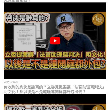
究竟是吉是凶？
2026-06-05
你收到的判決是誰寫的？立委竟提案讓「法官助理寫判決」
明文化！那以後是不是乾脆連開庭都外包出去？