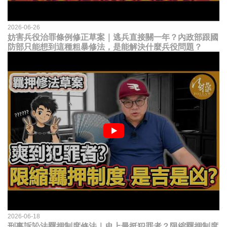
2026-06-26
妨害兵役治罪條例修正草案｜逃兵直接關一年？內政部跟國
防部只能想到這種粗暴修法，是能解決什麼兵役問題？
2026-06-18
刑事訴訟法羈押制度修法｜史上最挺犯罪者？限縮羈押制度