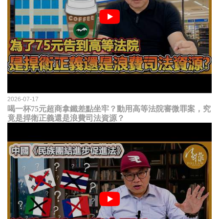
2026-07-17
喝一杯75元超商拿鐵差點坐牢？動用高等法院審微罪案，究
竟是捍衛正義還是浪費司法資源？