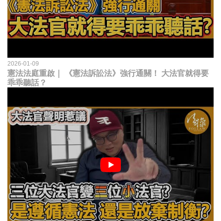
2026-01-09
憲法法庭重啟｜ 《憲法訴訟法》強行通關！ 大法官就得要
乖乖聽話？