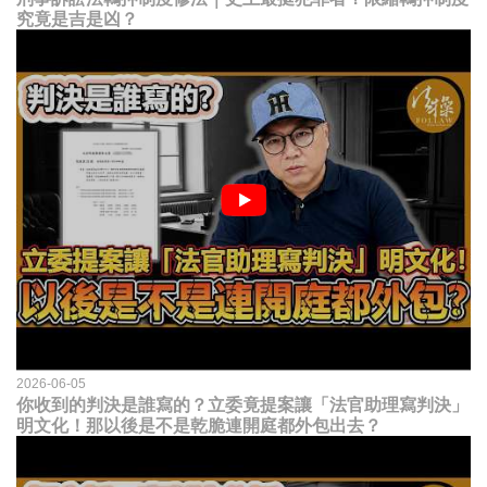
究竟是吉是凶？
2026-06-05
你收到的判決是誰寫的？立委竟提案讓「法官助理寫判決」
明文化！那以後是不是乾脆連開庭都外包出去？