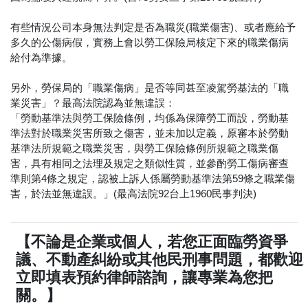
有些情況公司本身無法判定是否為職災(職業傷害)、或者應給予
多久的公傷病假，實務上會以勞工保險局核定下來的職業傷病
給付為準據。
另外，勞保局的「職業傷病」是否等同甚至凌駕勞基法的「職
業災害」？最高法院認為並無違誤：
「勞動基準法與勞工保險條例，均係為保障勞工而設，勞動基
準法對於職業災害所致之傷害，並未加以定義，原審本於勞動
基準法所規範之職業災害，與勞工保險條例所規範之職業傷
害，具有相同之法理及規定之類似性質，並參酌勞工傷病審查
準則第4條之規定，認被上訴人係屬勞動基準法第59條之職業傷
害，於法並無違誤。」(最高法院92台上1960民事判決)
【不論是企業或個人，若您正面臨勞資爭
議、不動產糾紛或其他民刑事問題，都歡迎
立即填表預約律師諮詢，讓專業為您把
關。】