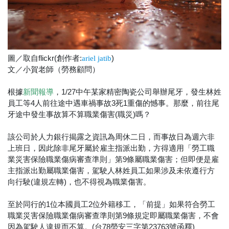
圖／取自flickr(創作者:
)
ariel jatib
文／小賀老師（勞務顧問）
根據
，1/27中午某家精密陶瓷公司舉辦尾牙，發生林姓
新聞報導
員工等4人前往途中遇車禍事故3死1重傷的憾事。那麼，前往尾
牙途中發生事故算不算職業傷害(職災)嗎？
該公司於人力銀行揭露之資訊為周休二日，而事故日為週六非
上班日，因此除非尾牙屬於雇主指派出勤，方得適用「勞工職
業災害保險職業傷病審查準則」第9條屬職業傷害；但即便是雇
主指派出勤屬職業傷害，駕駛人林姓員工如果涉及未依遵行方
向行駛(違規左轉)，也不得視為職業傷害。
至於同行的1位本國員工2位外籍移工，「前提」如果符合勞工
職業災害保險職業傷病審查準則第9條規定即屬職業傷害，不會
因為駕駛人違規而不算。(台78勞安三字第23763號函釋)