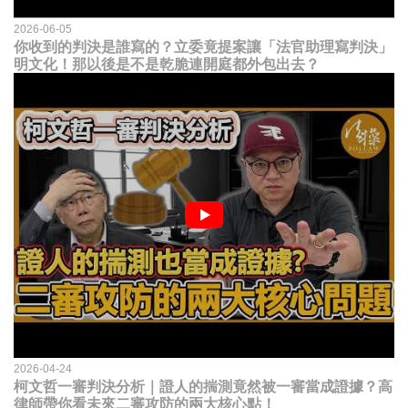
2026-06-05
你收到的判決是誰寫的？立委竟提案讓「法官助理寫判決」
明文化！那以後是不是乾脆連開庭都外包出去？
2026-04-24
柯文哲一審判決分析｜證人的揣測竟然被一審當成證據？高
律師帶你看未來二審攻防的兩大核心點！