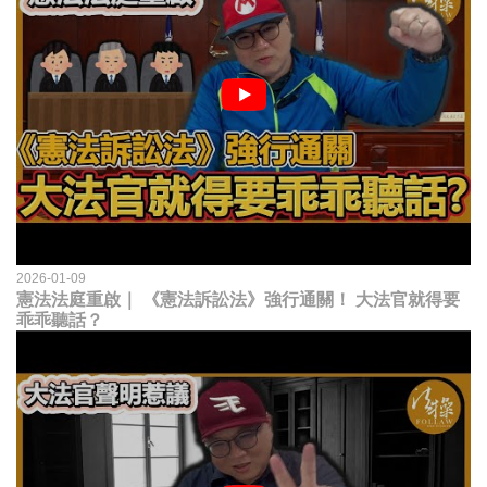
2026-01-09
憲法法庭重啟｜ 《憲法訴訟法》強行通關！ 大法官就得要
乖乖聽話？