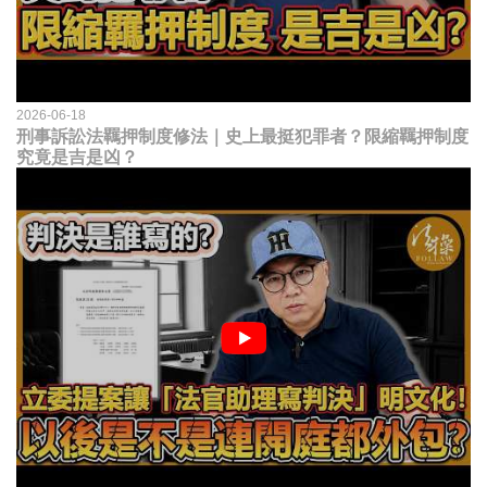
2026-06-18
刑事訴訟法羈押制度修法｜史上最挺犯罪者？限縮羈押制度
究竟是吉是凶？