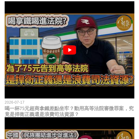
2026-07-17
喝一杯75元超商拿鐵差點坐牢？動用高等法院審微罪案，究
竟是捍衛正義還是浪費司法資源？