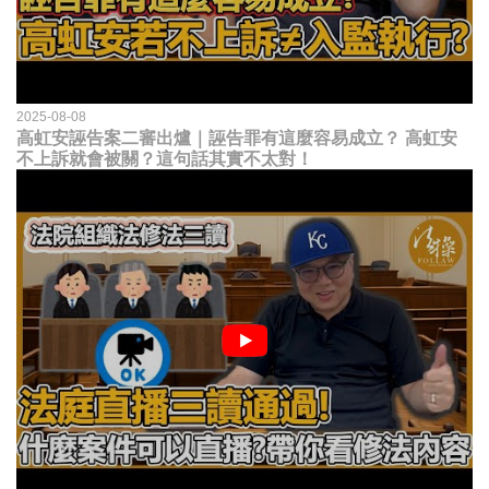
2025-08-08
高虹安誣告案二審出爐｜誣告罪有這麼容易成立？ 高虹安
不上訴就會被關？這句話其實不太對！