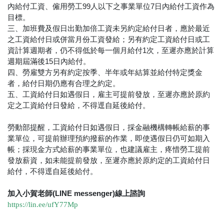
內給付工資、僱用勞工99人以下之事業單位7日內給付工資作為
目標。
三、加班費及假日出勤加倍工資未另約定給付日者，應於最近
之工資給付日或併當月份工資發給；另有約定工資給付日或工
資計算週期者，仍不得低於每一個月給付1次，至遲亦應於計算
週期屆滿後15日內給付。
四、勞雇雙方另有約定按季、半年或年結算並給付特定獎金
者，給付日期仍應有合理之約定。
五、工資給付日如遇假日，雇主可提前發放，至遲亦應於原約
定之工資給付日發給，不得逕自延後給付。
勞動部提醒，工資給付日如遇假日，採金融機構轉帳給薪的事
業單位，可提前辦理預約撥薪的作業，即使遇假日仍可如期入
帳；採現金方式給薪的事業單位，也建議雇主，疼惜勞工提前
發放薪資，如未能提前發放，至遲亦應於原約定的工資給付日
給付，不得逕自延後給付。
加入小賀老師(LINE messenger)線上諮詢
https://lin.ee/ufY77Mp