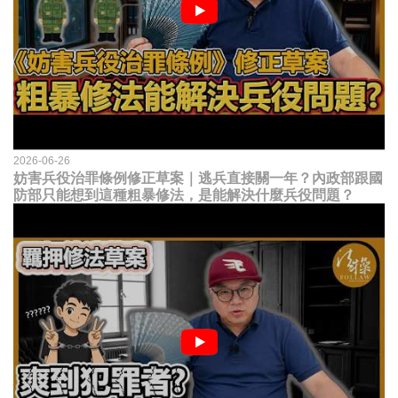
2026-06-26
妨害兵役治罪條例修正草案｜逃兵直接關一年？內政部跟國
防部只能想到這種粗暴修法，是能解決什麼兵役問題？