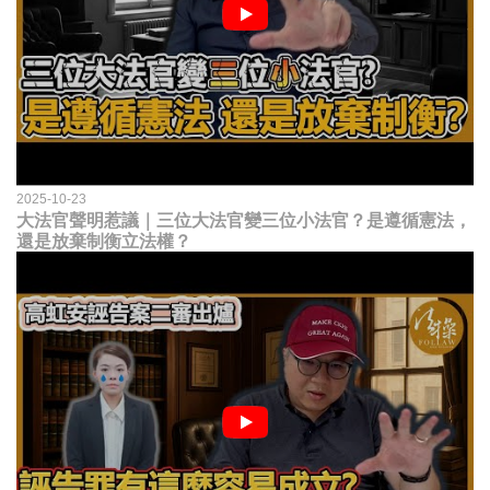
2025-10-23
大法官聲明惹議｜三位大法官變三位小法官？是遵循憲法，
還是放棄制衡立法權？