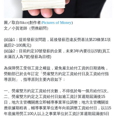
圖／取自flikcr(創作者:
Pictures of Money
)
文／小賀老師（勞務顧問）
(結論1：提前發薪沒問題，延後發薪恐違反勞基法第23條第1項
裁罰2~100萬元)
(結論2：目前約定10號發薪的企業，未來3年內要往以5號(員工
未滿百人為7號)發薪為目標)
為保障勞工受領工資之權益，避免雇主給付工資的日期過晚，
勞動部已於去年訂定「勞雇雙方約定工資給付日及工資給付指
導原則」，指導原則主要內容如下：
一、勞雇雙方約定工資給付次數，不得低於每一個月給付1次。
二、勞雇雙方約定之工資給付日如逾工資計算週期屆滿後15
日，地方主管機關應立即輔導事業單位調整；地方主管機關並
應依據期程表，輔導事業單位逐年向前調整工資給付日，以115
年底僱用勞工100人以上之事業單位於工資計算週期屆滿後5日