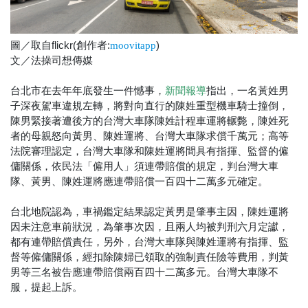
圖／取自flickr(創作者:
)
moovitapp
文／法操司想傳媒
台北市在去年年底發生一件憾事，
指出，一名黃姓男
新聞報導
子深夜駕車違規左轉，將對向直行的陳姓重型機車騎士撞倒，
陳男緊接著遭後方的台灣大車隊陳姓計程車運將輾斃，陳姓死
者的母親怒向黃男、陳姓運將、台灣大車隊求償千萬元；高等
法院審理認定，台灣大車隊和陳姓運將間具有指揮、監督的僱
傭關係，依民法「僱用人」須連帶賠償的規定，判台灣大車
隊、黃男、陳姓運將應連帶賠償一百四十二萬多元確定。
台北地院認為，車禍鑑定結果認定黃男是肇事主因，陳姓運將
因未注意車前狀況，為肇事次因，且兩人均被判刑六月定讞，
都有連帶賠償責任，另外，台灣大車隊與陳姓運將有指揮、監
督等僱傭關係，經扣除陳婦已領取的強制責任險等費用，判黃
男等三名被告應連帶賠償兩百四十二萬多元。台灣大車隊不
服，提起上訴。