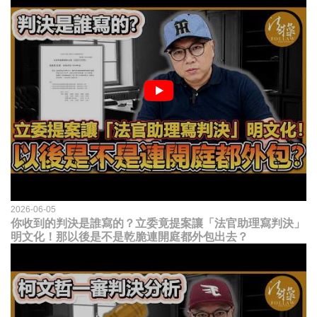
2026-06-05
你收到的判決是誰寫的？立委竟提案讓「法官助理寫判決」
明文化！那以後是不是乾脆連開庭都外包出去？