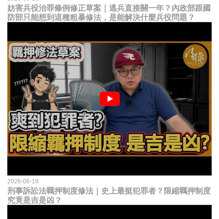
妨害兵役治罪條例修正草案｜逃兵直接關一年？內政部跟國
防部只能想到這種粗暴修法，是能解決什麼兵役問題？
2026-06-18
刑事訴訟法羈押制度修法｜史上最挺犯罪者？限縮羈押制度
究竟是吉是凶？