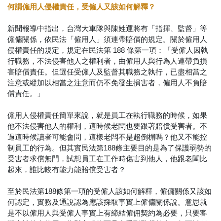
何謂僱用人侵權責任，受僱人又該如何解釋？
新聞報導中指出，台灣大車隊與陳姓運將有「指揮、監督」等
僱傭關係，依民法「僱用人」須連帶賠償的規定。關於僱用人
侵權責任的規定，規定在民法第 188 條第一項：「受僱人因執
行職務，不法侵害他人之權利者，由僱用人與行為人連帶負損
害賠償責任。但選任受僱人及監督其職務之執行，已盡相當之
注意或縱加以相當之注意而仍不免發生損害者，僱用人不負賠
償責任。」
僱用人侵權責任簡單來說，就是員工在執行職務的時候，如果
他不法侵害他人的權利，這時候老闆也要跟著賠償受害者。不
過這時候讀者可能會問，這樣老闆不是超倒楣嗎？他又不能控
制員工的行為。但其實民法第188條主要目的是為了保護弱勢的
受害者求償無門，試想員工在工作時傷害到他人，他跟老闆比
起來，誰比較有能力能賠償受害者？
至於民法第188條第一項的受僱人該如何解釋，僱傭關係又該如
何認定，實務及通說認為應該採取事實上僱傭關係說。意思就
是不以僱用人與受僱人事實上有締結僱佣契約為必要，只要客