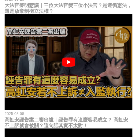
大法官聲明惹議｜三位大法官變三位小法官？是遵循憲法，
還是放棄制衡立法權？
2025-08-08
高虹安誣告案二審出爐｜誣告罪有這麼容易成立？ 高虹安
不上訴就會被關？這句話其實不太對！