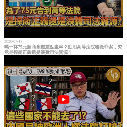
2026-07-17
喝一杯75元超商拿鐵差點坐牢？動用高等法院審微罪案，究
竟是捍衛正義還是浪費司法資源？