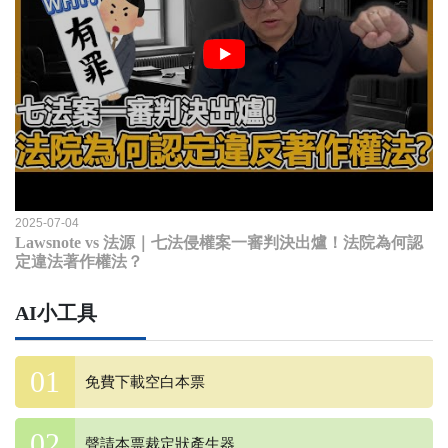
2025-07-04
Lawsnote vs 法源｜七法侵權案一審判決出爐！法院為何認
定違法著作權法？
AI小工具
免費下載空白本票
聲請本票裁定狀產生器