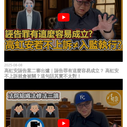
2025-08-08
高虹安誣告案二審出爐｜誣告罪有這麼容易成立？ 高虹安
不上訴就會被關？這句話其實不太對！