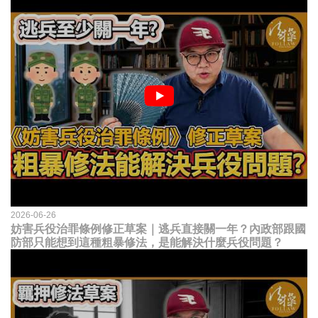
2026-06-26
妨害兵役治罪條例修正草案｜逃兵直接關一年？內政部跟國
防部只能想到這種粗暴修法，是能解決什麼兵役問題？