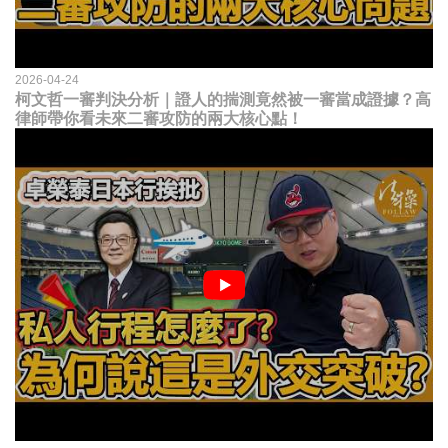
2026-04-24
柯文哲一審判決分析｜證人的揣測竟然被一審當成證據？高
律師帶你看未來二審攻防的兩大核心點！