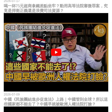
2026-07-17
喝一杯75元超商拿鐵差點坐牢？動用高等法院審微罪案，究
竟是捍衛正義還是浪費司法資源？
2026-07-09
中國《民族團結進步促進法》上路｜中國管到全球？所以這
些國家都不能去了？中國早就被歐洲人權法院打臉？