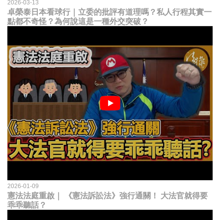
2026-03-13
卓榮泰日本看球行｜立委的批評有道理嗎？私人行程其實一
點都不奇怪？為何說這是一種外交突破？
2026-01-09
憲法法庭重啟｜ 《憲法訴訟法》強行通關！ 大法官就得要
乖乖聽話？