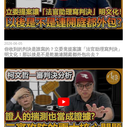
2026-06-05
你收到的判決是誰寫的？立委竟提案讓「法官助理寫判決」
明文化！那以後是不是乾脆連開庭都外包出去？