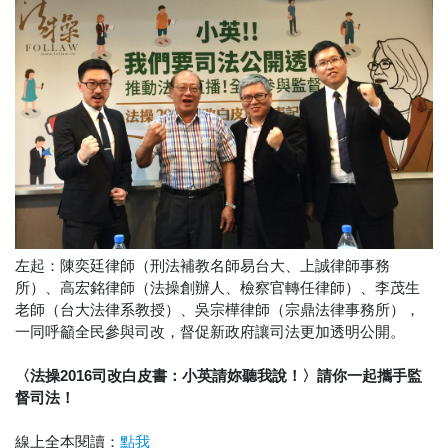
左起：陳奕廷律師（刑法補教名師易台大、上誠律師事務
所）、高宏銘律師（法操創辦人、檢察官轉任律師）、李茂生
老師（台大法律系教授）、吳宗樺律師（宗鼎法律事務所），
一同呼籲全民參與司改，督促新政府讓司法更加透明公開。
〈法操2016司改白皮書：小英請妳聽我說！〉請你一起攜手監
督司法！
線上全本閱讀：
點我