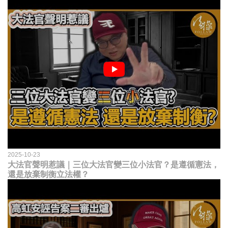
2025-10-23
大法官聲明惹議｜三位大法官變三位小法官？是遵循憲法，
還是放棄制衡立法權？