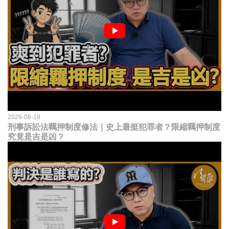
2026-06-18
刑事訴訟法羈押制度修法｜史上最挺犯罪者？限縮羈押制度
究竟是吉是凶？