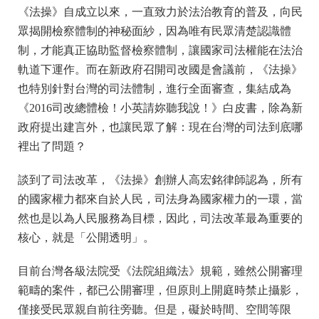
《法操》自成立以來，一直致力於法治教育的普及，向民
眾揭開檢察體制的神秘面紗，因為唯有民眾清楚認識體
制，才能真正協助監督檢察體制，讓國家司法權能在法治
軌道下運作。而在新政府召開司改國是會議前，《法操》
也特別針對台灣的司法體制，進行全面審查，集結成為
《2016司改總體檢！小英請妳聽我說！》白皮書，除為新
政府提出建言外，也讓民眾了解：現在台灣的司法到底哪
裡出了問題？
談到了司法改革，《法操》創辦人高宏銘律師認為，所有
的國家權力都來自於人民，司法身為國家權力的一環，當
然也是以為人民服務為目標，因此，司法改革最為重要的
核心，就是「公開透明」。
目前台灣各級法院受《法院組織法》規範，雖然公開審理
範疇的案件，都已公開審理，但原則上開庭時禁止攝影，
僅接受民眾親自前往旁聽。但是，礙於時間、空間等限