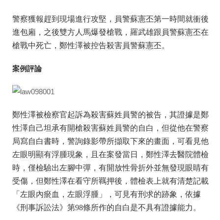
警察獲報趕到現場進行攻堅，員警蘇憲丕第一時間就衝後
進包廂，之後雙方人馬爆發槍戰，羅武雄跟員警蘇憲丕在
槍戰中死亡，鄭性澤被控告殺害員警蘇憲丕。
案例評論
鄭性澤被檢察官起訴為殺害蘇姓員警的被告，其證據是鄭
性澤自己坦承有開槍殺害蘇姓員警的自白，但從他在警察
局寫自白書時，警詢錄影帶所擷取下來的畫面，可看見他
左眼明顯有浮腫現象，且在案發當日，鄭性澤去醫院體檢
時，僅檢驗出左腳中彈，有開放性骨折外並無發現眼睛有
受傷，但鄭性澤在看守所羈押後，體檢表上就有清楚記載
「左眼內瘀血，左眼浮腫」，可見有刑求的跡象，依據
《刑事訴訟法》第98條所作的自白是不具有證據能力。