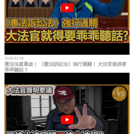
2026-01-09
憲法法庭重啟｜ 《憲法訴訟法》強行通關！ 大法官就得要
乖乖聽話？