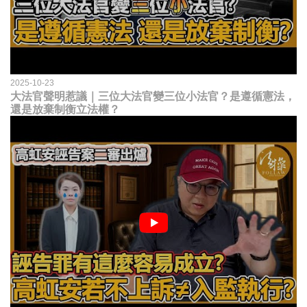
2025-10-23
大法官聲明惹議｜三位大法官變三位小法官？是遵循憲法，
還是放棄制衡立法權？