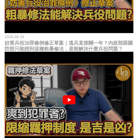
2026-06-26
妨害兵役治罪條例修正草案｜逃兵直接關一年？內政部跟國
防部只能想到這種粗暴修法，是能解決什麼兵役問題？