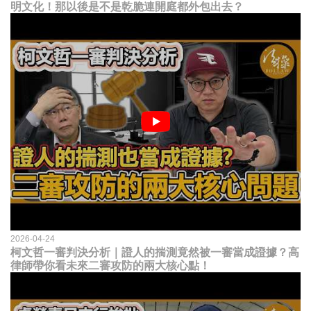
明文化！那以後是不是乾脆連開庭都外包出去？
2026-04-24
柯文哲一審判決分析｜證人的揣測竟然被一審當成證據？高
律師帶你看未來二審攻防的兩大核心點！