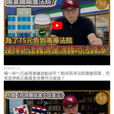
2026-07-17
喝一杯75元超商拿鐵差點坐牢？動用高等法院審微罪案，究
竟是捍衛正義還是浪費司法資源？