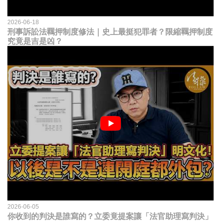
2026-06-18
刑事訴訟法羈押制度修法｜史上最挺犯罪者？限縮羈押制度
究竟是吉是凶？
2026-06-05
你收到的判決是誰寫的？立委竟提案讓「法官助理寫判決」