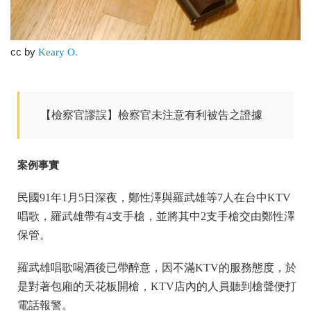
cc by
Keary O.
【檢察官謬誤】檢察官未注意有利被告之證據
案例事實
民國91年1月5日深夜，鄭性澤與羅武雄等7人在台中KTV
唱歌，羅武雄帶有4支手槍，並將其中2支手槍交由鄭性澤
保管。
羅武雄唱歌喝酒後已帶醉意，因不滿KTV的服務態度，於
是對著包廂的天花板開槍，KTV店內的人員聽到槍聲便打
電話報警。