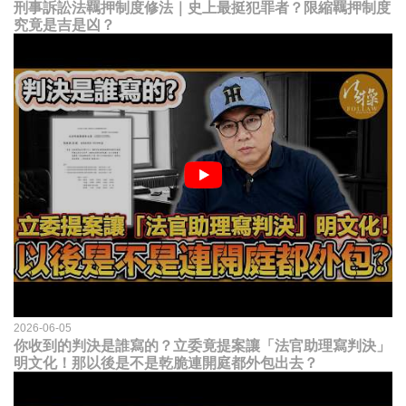
刑事訴訟法羈押制度修法｜史上最挺犯罪者？限縮羈押制度
究竟是吉是凶？
2026-06-05
你收到的判決是誰寫的？立委竟提案讓「法官助理寫判決」
明文化！那以後是不是乾脆連開庭都外包出去？