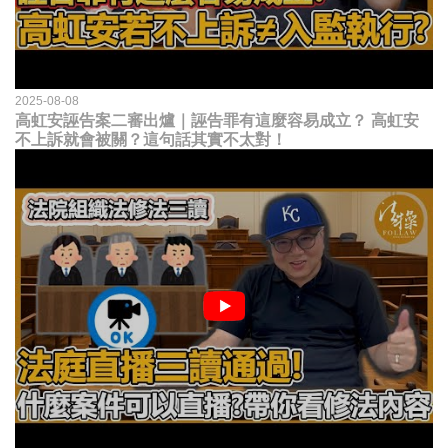
2025-08-08
高虹安誣告案二審出爐｜誣告罪有這麼容易成立？ 高虹安
不上訴就會被關？這句話其實不太對！