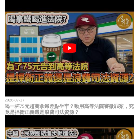
2026-07-17
喝一杯75元超商拿鐵差點坐牢？動用高等法院審微罪案，究
竟是捍衛正義還是浪費司法資源？