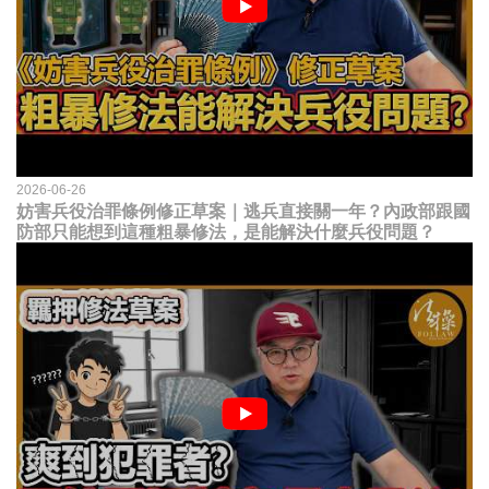
2026-06-26
妨害兵役治罪條例修正草案｜逃兵直接關一年？內政部跟國
防部只能想到這種粗暴修法，是能解決什麼兵役問題？