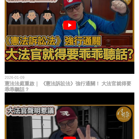
2026-01-09
憲法法庭重啟｜ 《憲法訴訟法》強行通關！ 大法官就得要
乖乖聽話？