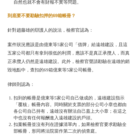
自然也就不會有財報不實等問題。
到底要不要勘驗扣押的69箱帳冊？
針對趙藤雄的辯護人的說法，檢察官認為：
案件狀況應該是由億東等5家公司「借牌」給遠雄建設，且這
五家公司都只有拿到很低的利潤，應該不是真正承攬人，而真
正承攬人仍然是遠雄建設。此外，檢察官聲請勘驗在遠雄的銷
毀地點中，查扣的69箱億東等5家公司帳冊。
律師則認為：
扣到的帳冊是億東等5家公司自己做成的，遠雄建設指示
「覆核」帳冊內容。同時關於支票的部分公司小章也都由
各公司自己持有，遠雄沒有辦法自己蓋上大小章；在這之
中也沒有任何報酬進入遠雄建設的戶頭。
扣案帳冊並沒有列在證據清單內，如果檢察官要求勘驗全
部帳冊，形同將法院當作第二次的偵查庭。