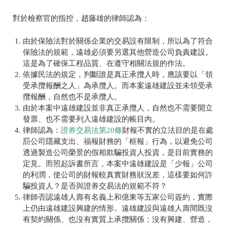
對於檢察官的指控，趙藤雄的律師認為：
由於保險法對於關係企業的交易設有限制，所以為了符合
保險法的規範，遠雄必須要另選其他營造公司負責建設。
這是為了確保工程品質、在遵守相關法規的作法。
依據民法的規定，判斷誰是真正承攬人時，應該要以「領
受承攬報酬之人」為承攬人。而本案遠雄建設並未領受承
攬報酬，自然也不是承攬人。
由於本案中遠雄建設並非真正承攬人，自然也不需要開立
發票、也不需要列入遠雄建設的帳目內。
律師認為：
證券交易法第20條
財報不實的立法目的是在處
罰公司隱藏支出、福報財務的「框報」行為，以避免公司
透過製造公司榮景的假相欺騙投資人投資，是目前實務的
定見。而照起訴書所言，本案中遠雄建設是「少報」公司
的利潤，使公司的財報較真實財務狀況差，這樣要如何詐
騙投資人？是否與證券交易法的規範不符？
律師否認遠雄人壽有名義上和億東等五家公司簽約，實際
上仍由遠雄建設興建的情形。遠雄建設與遠雄人壽間既沒
有契約關係、也沒有實質上承攬關係；沒有興建、營造，