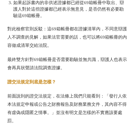
如果起訴書內的非供述證據都已經從69箱帳冊中取出、辯
護人對於這些證據都已經表示無意見，是否仍然有必要勘
驗這69箱帳冊。
對此檢察官則反駁：這69箱帳冊都在證據清單內，不同意辯護
人不調查的見解，如果法官需要的話，也可以將69箱帳冊的內
容做成清單交給法院。
最終雙方針對69箱帳冊是否需要勘驗並無共識，辯護人也表示
會再具狀聲請法院調查證據。
證交法規定到底是怎樣？
前面說到的證交法規定，在法條上我們只能看到：「發行人依
本法規定申報或公告之財務報告及財務業務文件，其內容不得
有虛偽或隱匿之情事。」並沒有明文是怎樣的不實應該要處
罰。