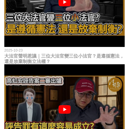
2025-10-23
大法官聲明惹議｜三位大法官變三位小法官？是遵循憲法，
還是放棄制衡立法權？