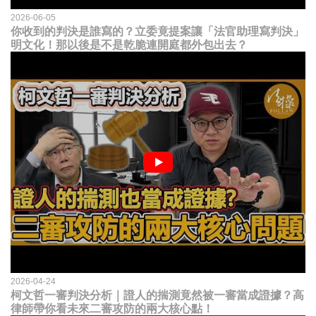
2026-06-05
你收到的判決是誰寫的？立委竟提案讓「法官助理寫判決」
明文化！那以後是不是乾脆連開庭都外包出去？
2026-04-24
柯文哲一審判決分析｜證人的揣測竟然被一審當成證據？高
律師帶你看未來二審攻防的兩大核心點！