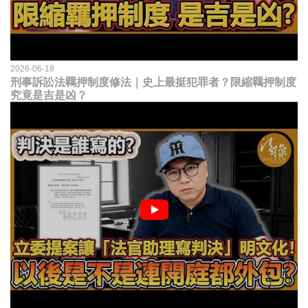
2026-06-18
刑事訴訟法羈押制度修法｜史上最挺犯罪者？限縮羈押制度
究竟是吉是凶？