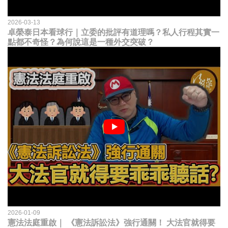
2026-03-13
卓榮泰日本看球行｜立委的批評有道理嗎？私人行程其實一
點都不奇怪？為何說這是一種外交突破？
2026-01-09
憲法法庭重啟｜ 《憲法訴訟法》強行通關！ 大法官就得要