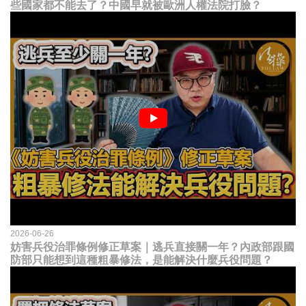
些國家都不能去了？中國早就被歐洲人權法院打臉？
2026-06-26
妨害兵役治罪條例修正草案｜逃兵直接關一年？內政部跟國
防部只能想到這種粗暴修法，是能解決什麼兵役問題？