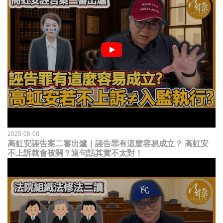
2025-08-08
高虹安誣告案二審出爐｜誣告罪有這麼容易成立？ 高虹安
不上訴就會被關？這句話其實不太對！