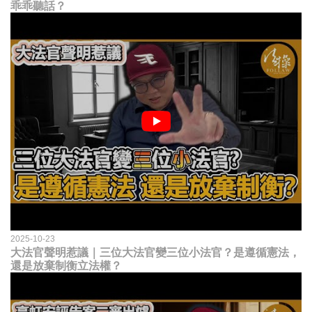
乖乖聽話？
2025-10-23
大法官聲明惹議｜三位大法官變三位小法官？是遵循憲法，
還是放棄制衡立法權？