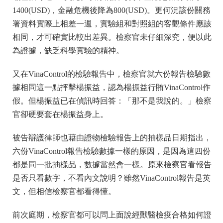
1400(USD)，金融危機後降為800(USD)。更何況該份關務
署資料實際上相差一週，實驗組和對照組的客觀條件應該
相同，才可確實比較出差異。檢察官未仔細深究，便以此
為證據，缺乏科學實驗的精神。
又在VinaControl的檢驗報告中，檢察官就六份報告檢驗數
據相同這一點抨擊楊振益，認為楊振益行賄VinaControl作
假。但楊振益已在偵訊時回答：「那不是我說的。」檢察
官卻硬要套在楊振益身上。
被告辯護律師也藉由證物檢驗報告上的抽樣品日期指出，
六份VinaControl報告檢驗數據一樣的原因，是因為這四份
都是同一批抽樣品，數據當然會一樣。原來檢察官看報告
是否只看數字，不看內文說明？雖然VinaControl報告是英
文，但相信檢察官都看得懂。
前次庭期，檢察官都可以問上面說經獸醫檢疫合格如何證