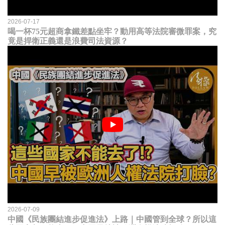
2026-07-17
喝一杯75元超商拿鐵差點坐牢？動用高等法院審微罪案，究
竟是捍衛正義還是浪費司法資源？
2026-07-09
中國《民族團結進步促進法》上路｜中國管到全球？所以這