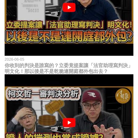
2026-06-05
你收到的判決是誰寫的？立委竟提案讓「法官助理寫判決」
明文化！那以後是不是乾脆連開庭都外包出去？