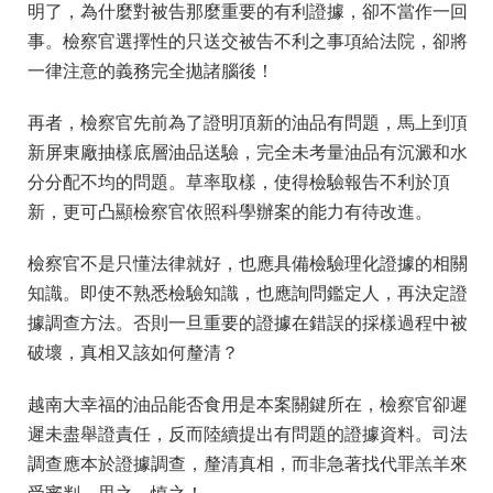
明了，為什麼對被告那麼重要的有利證據，卻不當作一回
事。檢察官選擇性的只送交被告不利之事項給法院，卻將
一律注意的義務完全拋諸腦後！
再者，檢察官先前為了證明頂新的油品有問題，馬上到頂
新屏東廠抽樣底層油品送驗，完全未考量油品有沉澱和水
分分配不均的問題。草率取樣，使得檢驗報告不利於頂
新，更可凸顯檢察官依照科學辦案的能力有待改進。
檢察官不是只懂法律就好，也應具備檢驗理化證據的相關
知識。即使不熟悉檢驗知識，也應詢問鑑定人，再決定證
據調查方法。否則一旦重要的證據在錯誤的採樣過程中被
破壞，真相又該如何釐清？
越南大幸福的油品能否食用是本案關鍵所在，檢察官卻遲
遲未盡舉證責任，反而陸續提出有問題的證據資料。司法
調查應本於證據調查，釐清真相，而非急著找代罪羔羊來