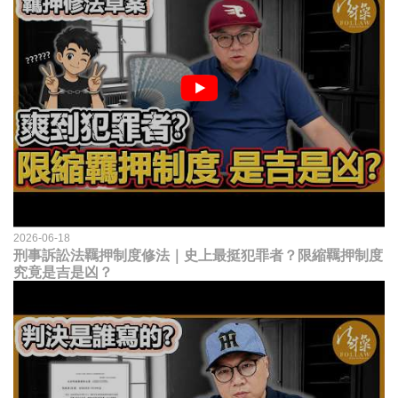
2026-06-18
刑事訴訟法羈押制度修法｜史上最挺犯罪者？限縮羈押制度
究竟是吉是凶？