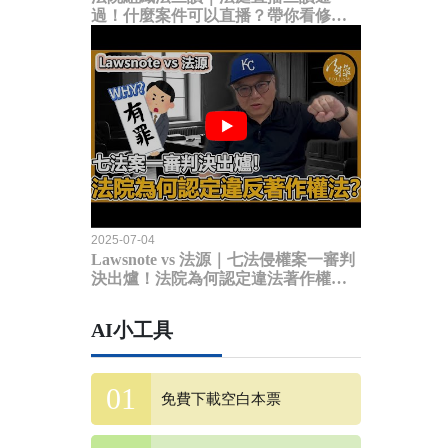
過！什麼案件可以直播？帶你看修法
內容
2025-07-04
Lawsnote vs 法源｜七法侵權案一審判
決出爐！法院為何認定違法著作權
法？
AI小工具
免費下載空白本票