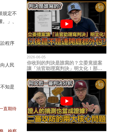
項規定不
權。」、
訴訟程序
2026-06-05
你收到的判決是誰寫的？立委竟提案
而向人民
讓「法官助理寫判決」明文化！那以
後是不是乾脆連開庭都外包出去？
，不知是
一直期待
務，檢察