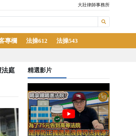
大壯律師事務所
客專欄
法操612
法操543
壞法庭
精選影片