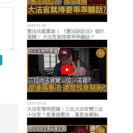
2026-01-09
憲法法庭重啟｜ 《憲法訴訟法》強行
通關！ 大法官就得要乖乖聽話？
2025-10-23
大法官聲明惹議｜三位大法官變三位
小法官？是遵循憲法，還是放棄制衡
立法權？