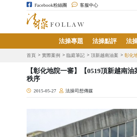
Facebook粉絲團
客服中心
法操專題
法操點評
法
首頁
實際案例
臨庭筆記
頂新越南油案
彰化
【彰化地院一審】【0519頂新越南
秩序
2015-05-27
法操司想傳媒