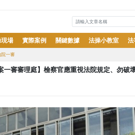
操現場
實際案例
關鍵數據
法操小教室
法
地院一審
油案一審審理庭】檢察官應重視法院規定、勿破