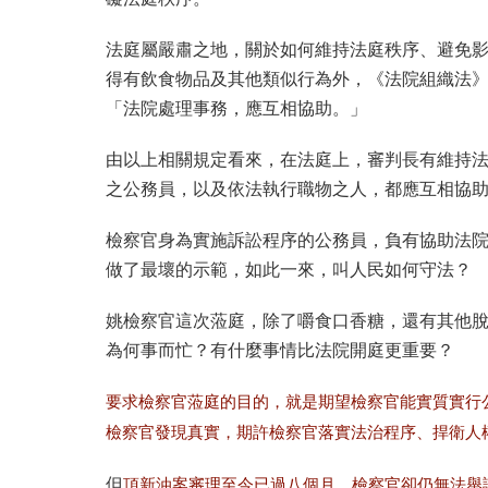
法庭屬嚴肅之地，關於如何維持法庭秩序、避免影
得有飲食物品及其他類似行為外，《法院組織法》
「法院處理事務，應互相協助。」
由以上相關規定看來，在法庭上，審判長有維持
之公務員，以及依法執行職物之人，都應互相協
檢察官身為實施訴訟程序的公務員，負有協助法
做了最壞的示範，如此一來，叫人民如何守法？
姚檢察官這次蒞庭，除了嚼食口香糖，還有其他
為何事而忙？有什麼事情比法院開庭更重要？
要求檢察官蒞庭的目的，就是期望檢察官能實質實行
檢察官發現真實，期許檢察官落實法治程序、捍衛人
但
頂新油案審理至今已過八個月，檢察官卻仍無法舉