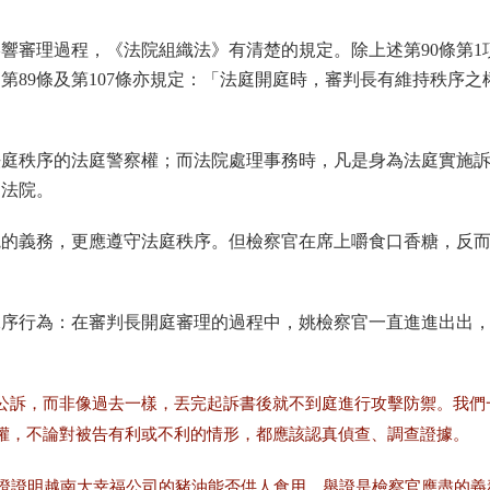
響審理過程，《法院組織法》有清楚的規定。除上述第90條第1
第89條及第107條亦規定：「法庭開庭時，審判長有維持秩序之
法庭秩序的法庭警察權；而法院處理事務時，凡是身為法庭實施
助法院。
院的義務，更應遵守法庭秩序。但檢察官在席上嚼食口香糖，反
脫序行為：在審判長開庭審理的過程中，姚檢察官一直進進出出
公訴，而非像過去一樣，丟完起訴書後就不到庭進行攻擊防禦。我們
權，不論對被告有利或不利的情形，都應該認真偵查、調查證據。
證證明越南大幸福公司的豬油能否供人食用。舉證是檢察官應盡的義