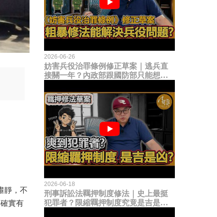
2026-06-26
妨害兵役治罪條例修正草案｜逃兵直
接關一年？內政部跟國防部只能想到
這種粗暴修法，是能解決什麼兵役問
題？
2026-06-18
肅靜，不
刑事訴訟法羈押制度修法｜史上最挺
犯罪者？限縮羈押制度究竟是吉是
，確實有
凶？