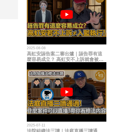
2025-08-08
高虹安誣告案二審出爐｜誣告罪有這
麼容易成立？ 高虹安不上訴就會被
關？這句話其實不太對！
2025-07-11
法院組織法三讀｜法庭直播三讀通