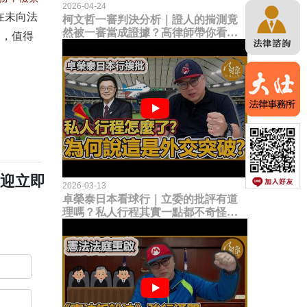
2026-04-24
在未向法
柯文哲一審判決分析｜證人的揣測竟
然被一審當成證據？高律師帶你看未
嫌，值得
來二審攻防的兩大核心點！
歡迎立即
2026-03-13
卓榮泰日本看球行｜立委的批評有道
理嗎？私人行程其實一點都不奇怪？
為何說這是一種外交突破？