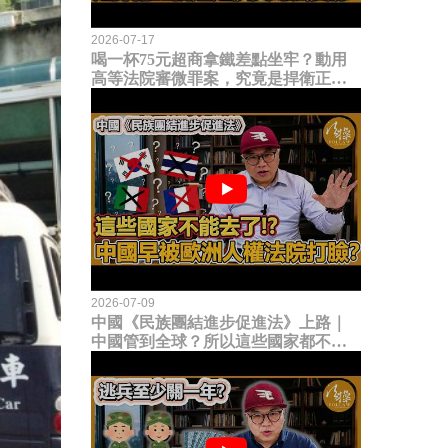
2026-07-17
喝一杯75元超商拿鐵差點坐牢？動用
高等法院審微罪案，究竟是捍衛正義
還是浪費司法資源？
2026-07-09
中國《民族團結進步促進法》上路｜
中國管到全球？所以這些國家都不能
去了？中國早就被歐洲人權法院打
臉？