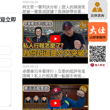
2026-04-24
柯文哲一審判決分析｜證人的揣測竟
然被一審當成證據？高律師帶你看未
來二審攻防的兩大核心點！
歡迎立即
2026-03-13
卓榮泰日本看球行｜立委的批評有道
理嗎？私人行程其實一點都不奇怪？
為何說這是一種外交突破？