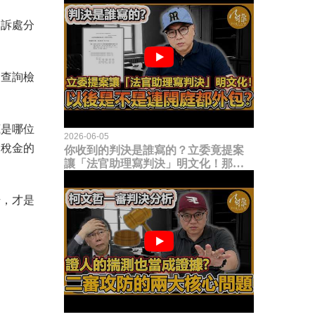
起訴處分
眾查詢檢
底是哪位
2026-06-05
民稅金的
你收到的判決是誰寫的？立委竟提案
讓「法官助理寫判決」明文化！那以
後是不是乾脆連開庭都外包出去？
始，才是