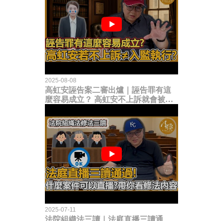
2025-08-08
高虹安誣告案二審出爐｜誣告罪有這
麼容易成立？ 高虹安不上訴就會被
關？這句話其實不太對！
2025-07-11
法院組織法三讀｜法庭直播三讀通