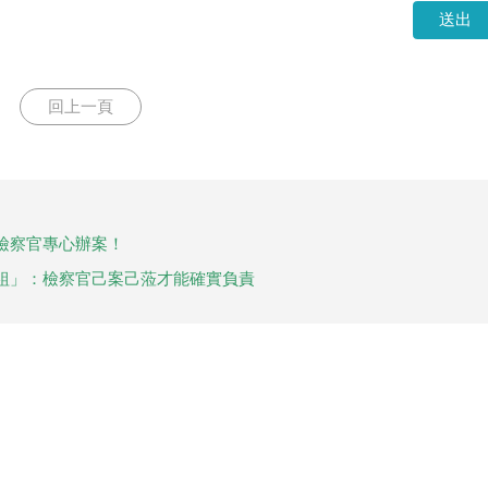
送出
回上一頁
檢察官專心辦案！
組」：檢察官己案己蒞才能確實負責