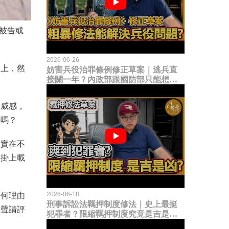
被告或
2026-06-26
台上，然
妨害兵役治罪條例修正草案｜逃兵直
接關一年？內政部跟國防部只能想到
這種粗暴修法，是能解決什麼兵役問
題？
權威感，
要嗎？
？實在不
會掛上載
2026-06-18
有何理由
刑事訴訟法羈押制度修法｜史上最挺
或聲請評
犯罪者？限縮羈押制度究竟是吉是
凶？