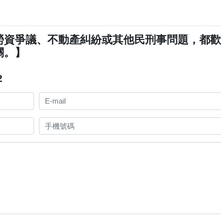
勞資爭議、不動產糾紛或其他民刑事問題，都
關。】
2