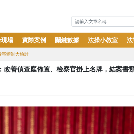
操現場
實際案例
關鍵數據
法操小教室
法
檢察體制大檢討
：改善偵查庭佈置、檢察官掛上名牌，結案書