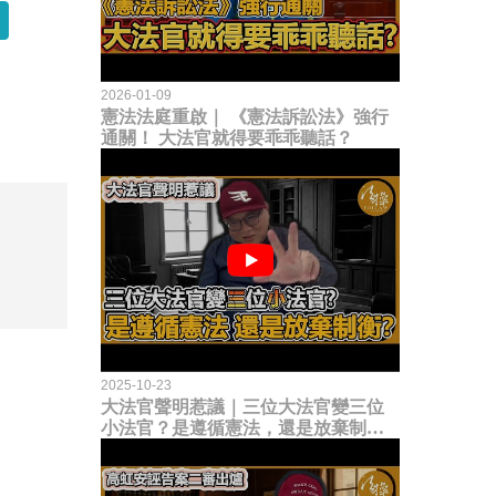
2026-01-09
憲法法庭重啟｜ 《憲法訴訟法》強行
通關！ 大法官就得要乖乖聽話？
2025-10-23
大法官聲明惹議｜三位大法官變三位
小法官？是遵循憲法，還是放棄制衡
立法權？