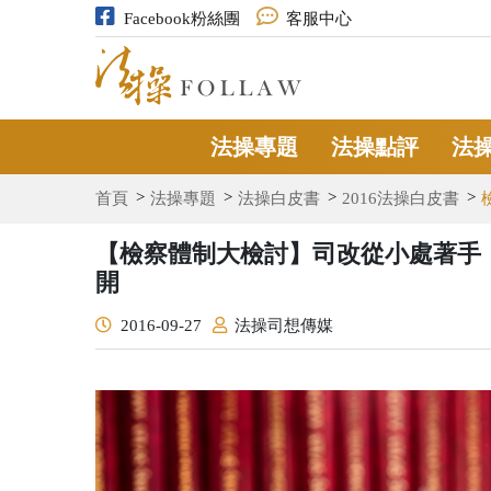
Facebook粉絲團
客服中心
法操專題
法操點評
法
首頁
法操專題
法操白皮書
2016法操白皮書
【檢察體制大檢討】司改從小處著手
開
2016-09-27
法操司想傳媒