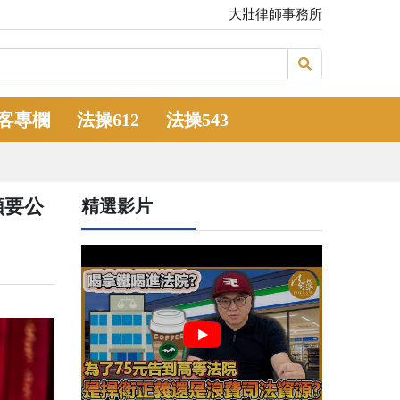
大壯律師事務所
客專欄
法操612
法操543
類要公
精選影片