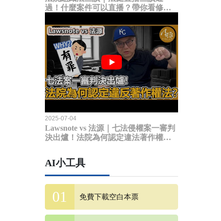
過！什麼案件可以直播？帶你看修法
內容
2025-07-04
Lawsnote vs 法源｜七法侵權案一審判
決出爐！法院為何認定違法著作權
法？
AI小工具
免費下載空白本票