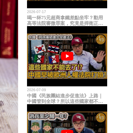
2026-07-17
喝一杯75元超商拿鐵差點坐牢？動用
高等法院審微罪案，究竟是捍衛正義
還是浪費司法資源？
2026-07-09
中國《民族團結進步促進法》上路｜
中國管到全球？所以這些國家都不能
去了？中國早就被歐洲人權法院打
臉？