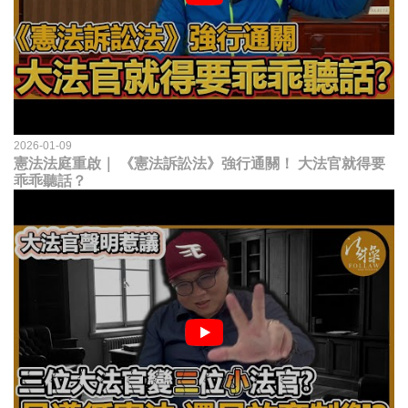
2026-01-09
憲法法庭重啟｜ 《憲法訴訟法》強行通關！ 大法官就得要
乖乖聽話？