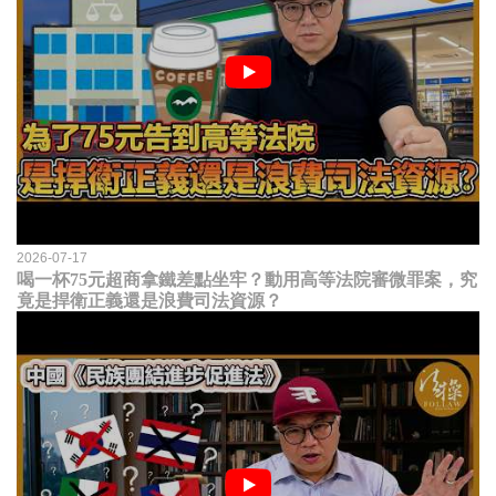
2026-07-17
喝一杯75元超商拿鐵差點坐牢？動用高等法院審微罪案，究
竟是捍衛正義還是浪費司法資源？