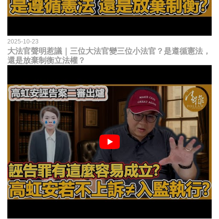
2025-10-23
大法官聲明惹議｜三位大法官變三位小法官？是遵循憲法，
還是放棄制衡立法權？