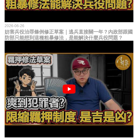
2026-06-26
妨害兵役治罪條例修正草案｜逃兵直接關一年？內政部跟國
防部只能想到這種粗暴修法，是能解決什麼兵役問題？