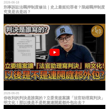
2026-06-18
刑事訴訟法羈押制度修法｜史上最挺犯罪者？限縮羈押制度
究竟是吉是凶？
2026-06-05
你收到的判決是誰寫的？立委竟提案讓「法官助理寫判決」
明文化！那以後是不是乾脆連開庭都外包出去？