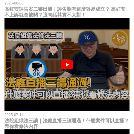
2025-08-08
高虹安誣告案二審出爐｜誣告罪有這麼容易成立？ 高虹安
不上訴就會被關？這句話其實不太對！
2025-07-11
法院組織法三讀｜法庭直播三讀通過！什麼案件可以直播？
帶你看修法內容