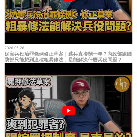
2026-06-26
妨害兵役治罪條例修正草案｜逃兵直接關一年？內政部跟國
防部只能想到這種粗暴修法，是能解決什麼兵役問題？