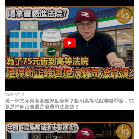
2026-07-17
喝一杯75元超商拿鐵差點坐牢？動用高等法院審微罪案，究
竟是捍衛正義還是浪費司法資源？