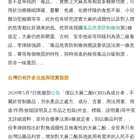
並不是單純的「毒品」，實際上大麻具有相當多醫療功效，可
用於治療睡眠障礙、憂鬱、焦慮、化療伴隨的食慾不振、小兒
難治型癲癇等等，此外也有研究證實大麻的成癮性以及對人體
的危害都比菸酒來的低。然而依我國
毒品危害防制條例
第2條
規定，大麻仍然和罌粟、古柯、安非他命等同樣列為第二級毒
品，李律師強調，「毒品危害防制條例應該要依該法第一條意
旨，審視每個物質的特性，與時俱進的檢視毒品分級制度，
而非一味重罰」。
台灣仍有許多法規與現實脫節
2020年5月7日衛服部
公告
「僅以大麻二酚(CBD)為成分者，不
屬於管制藥品，另依產品之處方、成分、含量、用法用量、用
途/作用/效能說明及上市品之包裝(外盒、標籤、說明書)等中英
文詳細資料，並符合藥事法第6條規定者，則以藥品列管」，
但李律師指出針對無成癮性且無毒性的大麻二酚，全世界只有
台灣以藥品列管，增加對大麻二酚其他效用有需求的人民不必