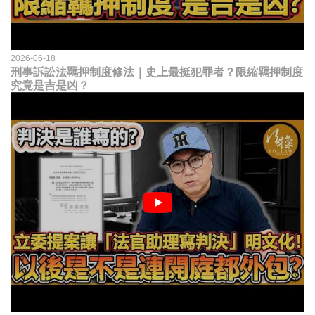
2026-06-18
刑事訴訟法羈押制度修法｜史上最挺犯罪者？限縮羈押制度
究竟是吉是凶？