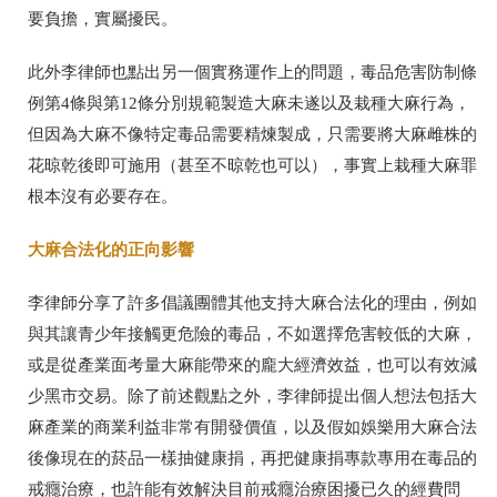
要負擔，實屬擾民。
此外李律師也點出另一個實務運作上的問題，毒品危害防制條
例第4條與第12條分別規範製造大麻未遂以及栽種大麻行為，
但因為大麻不像特定毒品需要精煉製成，只需要將大麻雌株的
花晾乾後即可施用（甚至不晾乾也可以），事實上栽種大麻罪
根本沒有必要存在。
大麻合法化的正向影響
李律師分享了許多倡議團體其他支持大麻合法化的理由，例如
與其讓青少年接觸更危險的毒品，不如選擇危害較低的大麻，
或是從產業面考量大麻能帶來的龐大經濟效益，也可以有效減
少黑市交易。除了前述觀點之外，李律師提出個人想法包括大
麻產業的商業利益非常有開發價值，以及假如娛樂用大麻合法
後像現在的菸品一樣抽健康捐，再把健康捐專款專用在毒品的
戒癮治療，也許能有效解決目前戒癮治療困擾已久的經費問