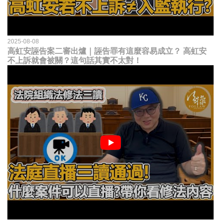
2025-08-08
高虹安誣告案二審出爐｜誣告罪有這麼容易成立？ 高虹安
不上訴就會被關？這句話其實不太對！