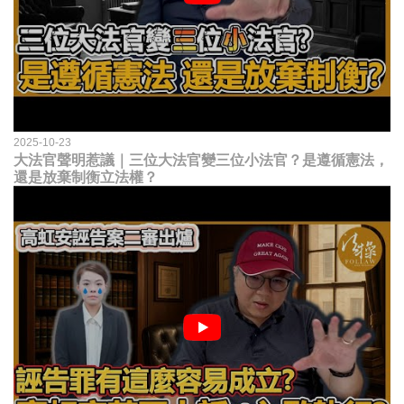
2025-10-23
大法官聲明惹議｜三位大法官變三位小法官？是遵循憲法，
還是放棄制衡立法權？