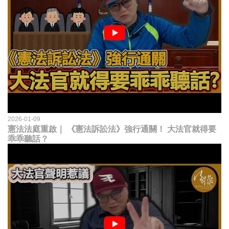
2026-01-09
憲法法庭重啟｜ 《憲法訴訟法》強行通關！ 大法官就得要
乖乖聽話？