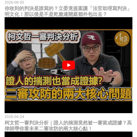
2026-06-05
你收到的判決是誰寫的？立委竟提案讓「法官助理寫判決」
明文化！那以後是不是乾脆連開庭都外包出去？
2026-04-24
柯文哲一審判決分析｜證人的揣測竟然被一審當成證據？高
律師帶你看未來二審攻防的兩大核心點！