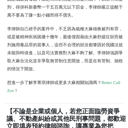
刑，得併科新臺幣一千五百萬元以下罰金，李律師嚴正提醒千
萬不要為了賺一點小錢而得不償失。
李律師自己經手的案件中，不乏因為栽種大麻雄株被判有罪，
或是被精神疾病困擾十幾年，最後僅因藉由大麻舒緩症狀而被
判施用毒品罪的當事人，這些不合理的狀況都肇因於我國法規
未能與時俱進，以及司法實務對大麻不夠了解。李律師強調爭
取大麻合法化並非爭取無管制任意開放，而是在有管制、抽稅
的情況下開放。
想進一步了解李菁琪律師或更多大麻相關知識嗎？
Better Call
Zoe
！
【不論是企業或個人，若您正面臨勞資爭
議、不動產糾紛或其他民刑事問題，都歡迎
立即填表預約律師諮詢，讓專業為您把