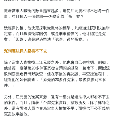
隨著當事人喊冤的數量越來越多，迫使江元慶不得不思考一件
事，並且掉入一個難題──怎麼定義「冤」案？
幾經掙扎後，他決定採取最嚴格的標準，凡經過法院判決無罪
定讞，而且獲得冤獄賠償、或是刑事補償的，他才認定是冤
案，「因為，這是經過司法『認證』過的冤案。」
冤到連法律人都看不下去
除了當事人直接找上江元慶之外，他也會自己去挖掘。例如，
他曾經一度帶著20多件冤案從台灣頭的基隆一路南下，間斷流
浪到嘉義進行田野調查；但在事後的再訪談、再查證過程中，
經過他的延伸訪查，「原先的20多件冤案，最後膨脹到70多
件。」
另外，江元慶的冤案來源，還有一部分是連法律人都看不下去
的案件。而且，隨著「台灣冤案實錄」擴散所及，除了律師之
外，還有司法人員也會為當事人憤憤不平，而提供不公不義的
冤案故事給他。