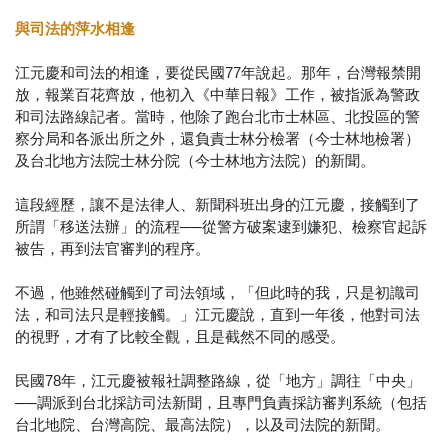
與司法的萍水相逢
江元慶和司法的相逢，要從民國77年說起。那年，台灣報禁開
放，報業百花齊放，他初入《中華日報》工作，被指派為警政
和司法路線記者。當時，他除了跑台北市士林區、北投區的警
察分局和各派出所之外，還負責士林分檢署（今士林地檢署）
及台北地方法院士林分院（今士林地方法院）的新聞。
這段經歷，讓不是法律人、新聞科班出身的江元慶，接觸到了
所謂「移送法辦」的流程──從警方破案逮到嫌犯、檢察官起訴
被告，再到法官審判的程序。
不過，他雖然碰觸到了司法領域，「但此時的我，只是初識司
法，和司法只是輕接觸。」江元慶說，直到一年後，他對司法
的視野，才有了比較全觀，且是截然不同的感受。
民國78年，江元慶被報社調整路線，從「地方」調往「中央」
──調派到台北採訪司法新聞，且專門負責採訪審判系統（包括
台北地院、台灣高院、最高法院），以及司法院的新聞。