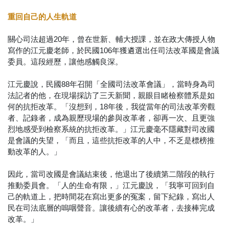
重回自己的人生軌道
關心司法超過20年，曾在世新、輔大授課，並在政大傳授人物
寫作的江元慶老師，於民國106年獲遴選出任司法改革國是會議
委員。這段經歷，讓他感觸良深。
江元慶說，民國88年召開「全國司法改革會議」，當時身為司
法記者的他，在現場採訪了三天新聞，親眼目睹檢察體系是如
何的抗拒改革。「沒想到，18年後，我從當年的司法改革旁觀
者、記錄者，成為親歷現場的參與改革者，卻再一次、且更強
烈地感受到檢察系統的抗拒改革。」江元慶毫不隱藏對司改國
是會議的失望，「而且，這些抗拒改革的人中，不乏是標榜推
動改革的人。」
因此，當司改國是會議結束後，他退出了後續第二階段的執行
推動委員會。「人的生命有限，」江元慶說，「我寧可回到自
己的軌道上，把時間花在寫出更多的冤案，留下紀錄，寫出人
民在司法底層的嗚咽聲音。讓後續有心的改革者，去接棒完成
改革。」