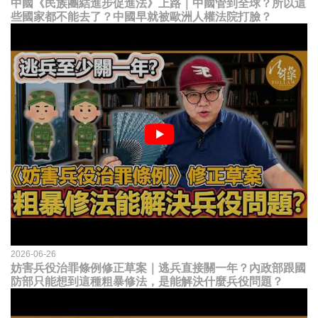
中國《民族團結進步促進法》上路｜中國管到全球？所以這
些國家都不能去了？中國早就被歐洲人權法院打臉？
2026-06-26
妨害兵役治罪條例修正草案｜逃兵直接關一年？內政部跟國
防部只能想到這種粗暴修法，是能解決什麼兵役問題？