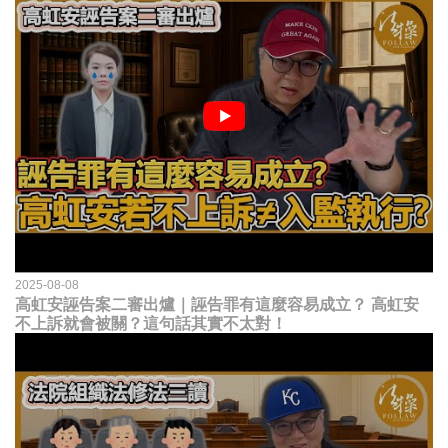
2025-08-08
高虹安誣告案二審出爐｜誣告罪有這麼容易成立？ 高虹安
不上訴就會被關？這句話其實不太對！