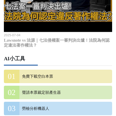
2025-07-04
Lawsnote vs 法源｜七法侵權案一審判決出爐！法院為何認
定違法著作權法？
AI小工具
免費下載空白本票
聲請本票裁定狀產生器
勞檢分析機器人