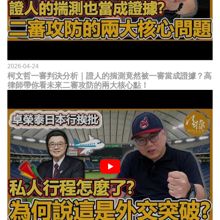
2026-04-24
柯文哲一審判決分析｜證人的揣測竟然被一審當成證據？高
律師帶你看未來二審攻防的兩大核心點！