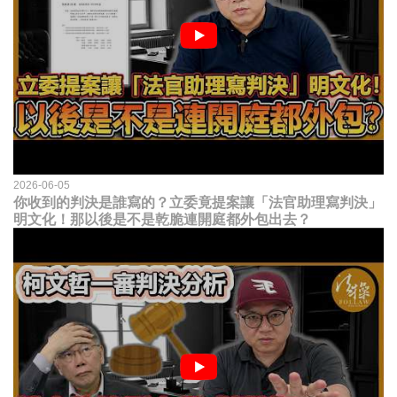
2026-06-05
你收到的判決是誰寫的？立委竟提案讓「法官助理寫判決」
明文化！那以後是不是乾脆連開庭都外包出去？