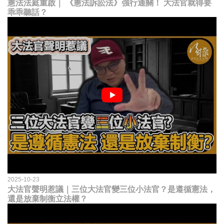
憲法法庭重啟｜ 《憲法訴訟法》強行通關！ 大法官就得要
乖乖聽話？
2025-10-23
大法官聲明惹議｜三位大法官變三位小法官？是遵循憲法，
還是放棄制衡立法權？