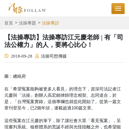
首頁
法操專題
法操專訪
【法操專訪】法操專訪江元慶老師 | 有「司
法公權力」的人，要將心比心！
2018-09-28
法操司想傳媒
圖：總統府
在「希望冤案能夠被更多人看見」的理念下，資深司法記者江
元慶與「法操」創辦人高宏銘律師理念相契、志同道合，於
是，「台灣冤案實錄」這個專欄也就從此開始了。從第一篇文
章刊登至今，已2個年頭，連載超過100篇文章。
這些冤案在江元慶的筆下，除了讓社會大眾「看見冤案」，呈
現審判系統、檢察體系的荒誕不經與光怪陸離之外，也希望能