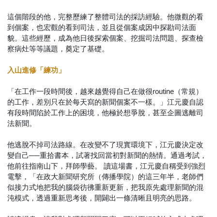
這個階段的他，完整歷練了整體司法的採訪經驗。他微觀的看
到個案，也宏觀的看到司法，並且從個案成因中探勘司法面
貌。這些經歷，成為他日後探索個案、挖掘司法問題、探查檢
察病灶等等議題，奠定了基礎。
入山進修「練功」
「在工作一段時間後，越來越覺得自己在做很routine（常規）
的工作，差別只在於每天寫的新聞個案不一樣。」江元慶自認
有段時間陷於工作上的困境，他極於想爭脫，甚至企圖逃離司
法新聞。
他逃脫不掉司法路線。在改變不了現實環境下，江元慶決定改
變自己──重拾書本，試著找回當初對新聞的熱情。通過考試，
他前往指南山下，拜師學藝。 讀這場書，江元慶自稱受到強烈
電擊，「在政大新聞研究所（傳播學院）的這三年半，老師們
似接力式地把我的腦袋彷彿重新更新，把我原先處理新聞的混
沌模式，透過重新思考後，開闢出一條清晰且明亮的思路。