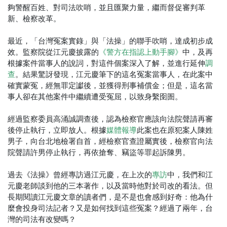
夠警醒百姓、對司法吹哨，並且匯聚力量，繼而督促審判革
新、檢察改革。
最近，「台灣冤案實錄」與「法操」的聯手吹哨，達成初步成
效。監察院從江元慶披露的
中，及再
《警方在指認上動手腳》
根據案件當事人的說詞，對這件個案深入了解，並進行延伸
調
。結果驚訝發現，江元慶筆下的這名冤案當事人，在此案中
查
確實蒙冤，經無罪定讞後，並獲得刑事補償金；但是，這名當
事人卻在其他案件中繼續遭受冤屈，以致身繫囹圄。
經過監察委員高涌誠調查後，認為檢察官應該向法院聲請再審
後停止執行，立即放人。根據
此案也在原犯案人陳姓
媒體報導
男子，向台北地檢署自首，經檢察官查證屬實後，檢察官向法
院聲請許男停止執行，再依搶奪、竊盜等罪起訴陳男。
過去《法操》曾經專訪過江元慶，在上次的
中，我們和江
專訪
元慶老師談到他的三本著作，以及當時他對於司改的看法。但
長期閱讀江元慶文章的讀者們，是不是也會感到好奇：他為什
麼會投身司法記者？又是如何找到這些冤案？經過了兩年，台
灣的司法有改變嗎？