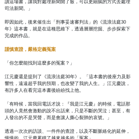
讀這場書，讓我對處理新聞開了竅，可以更細膩的方式去處理
司法新聞。」
即因如此，後來催生出「刑事妥速審判法」的《流浪法庭30
年》這本書，就是在這種思維下，透過層層挖掘、步步探索下
完成的作品。
謹慎查證，嚴格定義冤案
「你怎麼能找到這麼多的冤案？」
江元慶還是提到了《流浪法庭30年》。「這本書的後座力及影
響性，遠遠超乎我的預期，也改變了我的人生。」江元慶說，
有許多人在看完這本書後紛紛找上他。
「有時候，當我回電話才說：『我是江元慶』的時候，電話那
頭的人竟然會激動的說不出話來，只是不斷的哭泣；甚至，有
人發出的不是哭聲，而是會讓人撕心裂肺的哀號。」
透過一次次的訪談、一件件的查證，以及不斷脈絡化的延伸，
慢慢的，江元慶累積了越來越多的「冤案」。