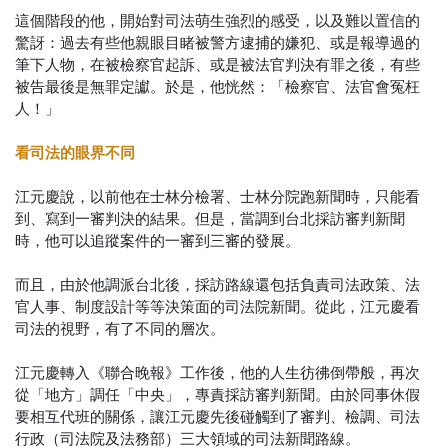
這個階段的他，開始對司法萌生強烈的感受，以及難以置信的
驚訝：過去有些他親眼目睹被警方逮捕的嫌犯、或是報導過的
筆下人物，在被檢察官起訴、或是被法官判決有罪之後，有些
被告最後是無罪定讞。於是，他恍然：「檢察官、法官會冤枉
人！」
看司法的眼界不同
江元慶說，以前他在士林分檢署、士林分院跑新聞時，只能看
到、寫到一審判決的結果。但是，當調到台北採訪審判新聞
時，他可以追蹤案件的一審到三審的發展。
而且，由於他調派台北後，採訪路線還包括負責司法政策、法
官人事、制度設計等等決策面的司法院新聞。從此，江元慶看
司法的視野，有了不同的層次。
江元慶轉入《聯合晚報》工作後，他的人生彷彿倒帶般，再次
從「地方」調任「中央」，專責採訪審判新聞。由於同事休假
要相互代班的關係，讓江元慶先後碰觸到了審判、檢調、司法
行政（司法院及法務部）三大領域的司法新聞路線。