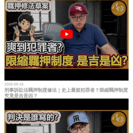
2026-06-18
刑事訴訟法羈押制度修法｜史上最挺犯罪者？限縮羈押制度
究竟是吉是凶？