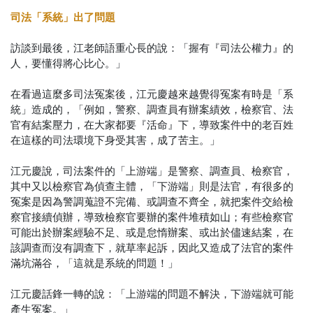
司法「系統」出了問題
訪談到最後，江老師語重心長的說：「握有『司法公權力』的
人，要懂得將心比心。」
在看過這麼多司法冤案後，江元慶越來越覺得冤案有時是「系
統」造成的，「例如，警察、調查員有辦案績效，檢察官、法
官有結案壓力，在大家都要『活命』下，導致案件中的老百姓
在這樣的司法環境下身受其害，成了苦主。」
江元慶說，司法案件的「上游端」是警察、調查員、檢察官，
其中又以檢察官為偵查主體，「下游端」則是法官，有很多的
冤案是因為警調蒐證不完備、或調查不齊全，就把案件交給檢
察官接續偵辦，導致檢察官要辦的案件堆積如山；有些檢察官
可能出於辦案經驗不足、或是怠惰辦案、或出於儘速結案，在
該調查而沒有調查下，就草率起訴，因此又造成了法官的案件
滿坑滿谷，「這就是系統的問題！」
江元慶話鋒一轉的說：「上游端的問題不解決，下游端就可能
產生冤案。」