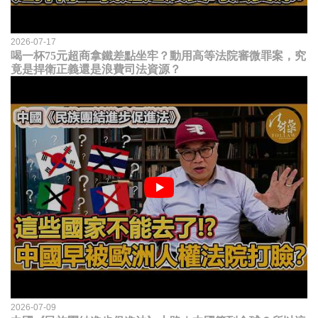
2026-07-17
喝一杯75元超商拿鐵差點坐牢？動用高等法院審微罪案，究
竟是捍衛正義還是浪費司法資源？
2026-07-09