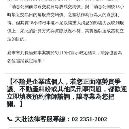
「消息公開前最近交易日每股成交均價」與「消息公開後
18
小
時最近交易日的每股成交均價」之差額作為行為人的直接利
得。但其實
18
小時根本還不足以讓重大消息的影響力反映到股
價上，如此的計算方式與實際狀況不符，其實難以達成當初立
法的目的。
庭末審判長諭知本案將於
5
月
19
日宣示裁定結果，法操也會為
各位追蹤裁定結果！
【不論是企業或個人，若您正面臨勞資爭
議、不動產糾紛或其他民刑事問題，都歡迎
立即填表預約律師諮詢，讓專業為您把
關。】
📞 大壯法律客服專線：02 2351-2002