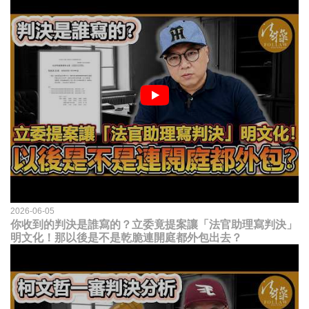
2026-06-05
你收到的判決是誰寫的？立委竟提案讓「法官助理寫判決」
明文化！那以後是不是乾脆連開庭都外包出去？