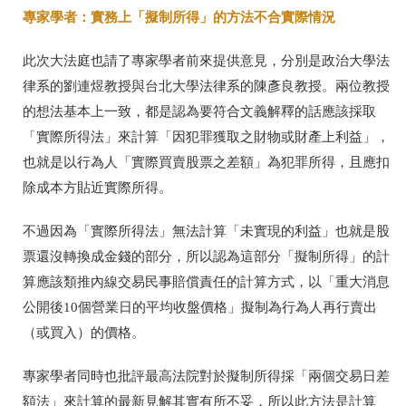
專家學者：實務上「擬制所得」的方法不合實際情況
此次大法庭也請了專家學者前來提供意見，分別是政治大學法
律系的劉連煜教授與台北大學法律系的陳彥良教授。兩位教授
的想法基本上一致，都是認為要符合文義解釋的話應該採取
「實際所得法」來計算「因犯罪獲取之財物或財產上利益」，
也就是以行為人「實際買賣股票之差額」為犯罪所得，且應扣
除成本方貼近實際所得。
不過因為「實際所得法」無法計算「未實現的利益」也就是股
票還沒轉換成金錢的部分，所以認為這部分「擬制所得」的計
算應該類推內線交易民事賠償責任的計算方式，以「重大消息
公開後
10
個營業日的平均收盤價格」擬制為行為人再行賣出
（或買入）的價格。
專家學者同時也批評最高法院對於擬制所得採「兩個交易日差
額法」來計算的最新見解其實有所不妥，所以此方法是計算