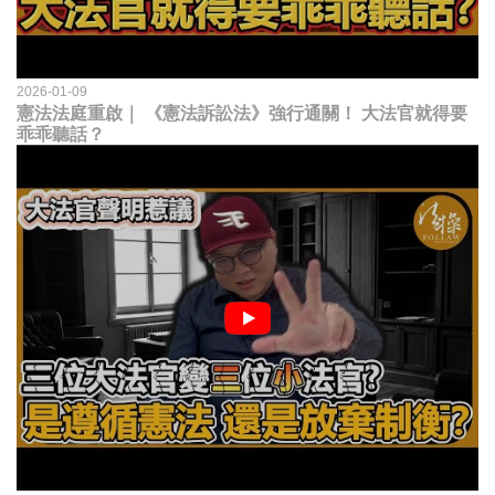
2026-01-09
憲法法庭重啟｜ 《憲法訴訟法》強行通關！ 大法官就得要
乖乖聽話？