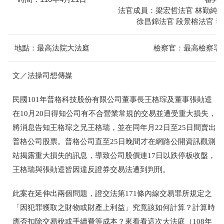
法官成員：梁宏哲法官 林勤純法
徐昌錦法官 段景榕法官 
地點：最高法院大法庭
檢察官：最高檢察署 
文／法操司想傳媒
民國
101
年普格科技股份有限公司董事長王格琮及董事張勛逵
在
10
月
20
日得知公司有不合營業常規的交易並遭受重大損失，
將消息告知王格琮之兄王格瑞，並在同年月
22
日至
25
日間賣出
普格公司股票。普格公司直至
25
日晚間才在網路公開資訊觀測
站揭露重大損失的訊息，導致公司股價連
17
日以跌停板收盤，
王格瑞與張勛逵皆因違反證券交易法遭到判刑。
此案在延伸出兩個問題，證交法第
171
條內線交易罪所規定之
「因犯罪獲取之財物或財產上利益」究竟該如何計算？計算時
應否扣除交易稅或手續費等成本？來看看這次大法庭（
108
年