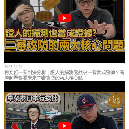
2026-04-24
柯文哲一審判決分析｜證人的揣測竟然被一審當成證據？高
律師帶你看未來二審攻防的兩大核心點！