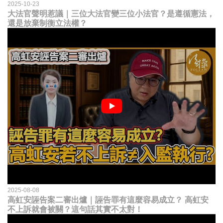
2025-10-23
大法官聲明惹議｜三位大法官變三位小法官？是遵循憲法，
還是放棄制衡立法權？
2025-08-08
高虹安誣告案二審出爐｜誣告罪有這麼容易成立？ 高虹安
不上訴就會被關？這句話其實不太對！