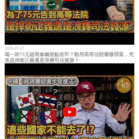
2026-07-17
喝一杯75元超商拿鐵差點坐牢？動用高等法院審微罪案，究
竟是捍衛正義還是浪費司法資源？