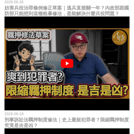
2026-06-26
妨害兵役治罪條例修正草案｜逃兵直接關一年？內政部跟國
防部只能想到這種粗暴修法，是能解決什麼兵役問題？
2026-06-18
刑事訴訟法羈押制度修法｜史上最挺犯罪者？限縮羈押制度
究竟是吉是凶？