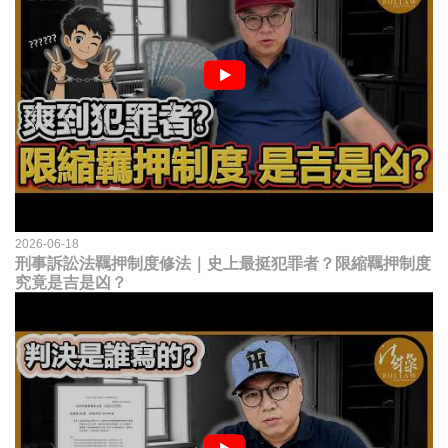
2026-06-18
刑事訴訟法羈押制度修法｜史上最挺犯罪者？限縮羈押制度
究竟是吉是凶？