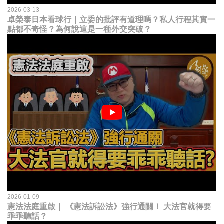
2026-03-13
卓榮泰日本看球行｜立委的批評有道理嗎？私人行程其實一
點都不奇怪？為何說這是一種外交突破？
2026-01-09
憲法法庭重啟｜ 《憲法訴訟法》強行通關！ 大法官就得要
乖乖聽話？