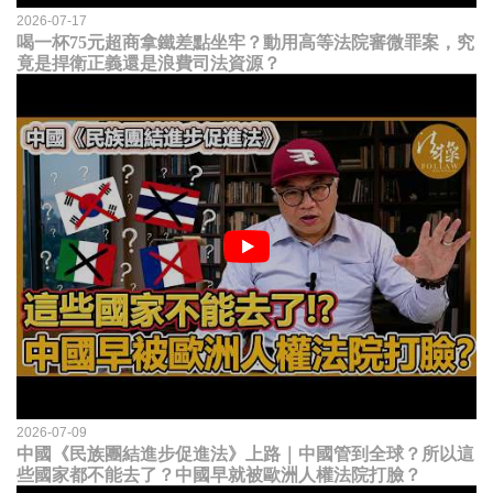
2026-07-17
喝一杯75元超商拿鐵差點坐牢？動用高等法院審微罪案，究
竟是捍衛正義還是浪費司法資源？
2026-07-09
中國《民族團結進步促進法》上路｜中國管到全球？所以這
些國家都不能去了？中國早就被歐洲人權法院打臉？