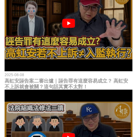
2025-08-08
高虹安誣告案二審出爐｜誣告罪有這麼容易成立？ 高虹安
不上訴就會被關？這句話其實不太對！