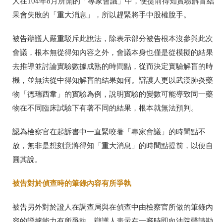
人在
104
年
8
月所開的「專家會議」中，便提前得知實驗解盲結
果會失敗的「重大消息」，所以趕緊將手中股權脫手。
被告辯護人嚴重駁斥此說法，除表示部分被告根本沒參與此次
會議，根本無從得知內容之外，會議本身也僅是從模擬的結果
去推導並討論實驗數據成熟的時間點，從而決定實驗解盲的時
機，並無法從中得知解盲的結果如何。辯護人更以武漢肺炎藥
物「德瑞西韋」的實驗為例，說明實驗的變數可能導致同一藥
物在不同臨床試驗下有著不同的結果，根本就無法預判。
認為檢察官在起訴書中一直緊咬著「專家會議」的時間點不
放，無非是想刻意將得知「重大消息」的時間點提前，以便自
圓其說。
被告對於偵查時的筆錄內容有所爭執
被告另外對於證人在調查局與在偵查中由檢察官所做的筆錄內
容的證據能力有所爭執，辯護人表示在一審時即向法院聲請勘