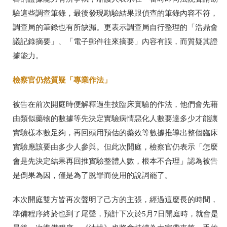
驗這些調查筆錄，最後發現勘驗結果跟偵查的筆錄內容不符，
調查局的筆錄也有所缺漏。更表示調查局自行整理的「浩鼎會
議記錄摘要」、「電子郵件往來摘要」內容有誤，而質疑其證
據能力。
檢察官仍然質疑「專業作法」
被告在前次開庭時便解釋過生技臨床實驗的作法，他們會先藉
由類似藥物的數據等先決定實驗病情惡化人數要達多少才能讓
實驗樣本數足夠，再回頭用預估的藥效等數據推導出整個臨床
實驗應該要由多少人參與。但此次開庭，檢察官仍表示「怎麼
會是先決定結果再回推實驗整體人數，根本不合理」認為被告
是倒果為因，僅是為了脫罪而使用的說詞罷了。
本次開庭雙方皆再次聲明了己方的主張，經過這麼長的時間，
準備程序終於也到了尾聲，預計下次於
5
月
7
日開庭時，就會是