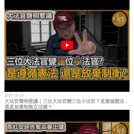
2025-10-23
大法官聲明惹議｜三位大法官變三位小法官？是遵循憲法，
還是放棄制衡立法權？