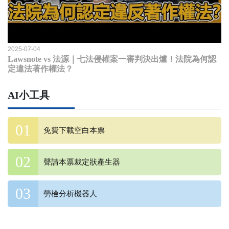
2025-07-04
Lawsnote vs 法源｜七法侵權案一審判決出爐！法院為何認
定違法著作權法？
AI小工具
免費下載空白本票
聲請本票裁定狀產生器
勞檢分析機器人