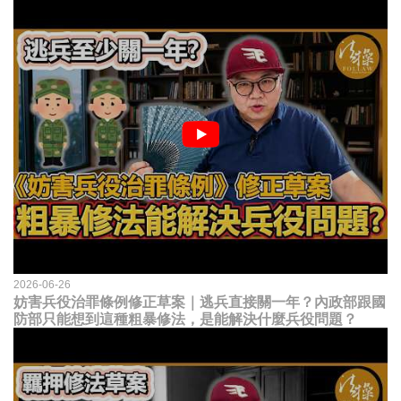
2026-06-26
妨害兵役治罪條例修正草案｜逃兵直接關一年？內政部跟國
防部只能想到這種粗暴修法，是能解決什麼兵役問題？