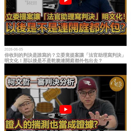
2026-06-05
你收到的判決是誰寫的？立委竟提案讓「法官助理寫判決」
明文化！那以後是不是乾脆連開庭都外包出去？