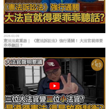
2026-01-09
憲法法庭重啟｜ 《憲法訴訟法》強行通關！ 大法官就得要
乖乖聽話？