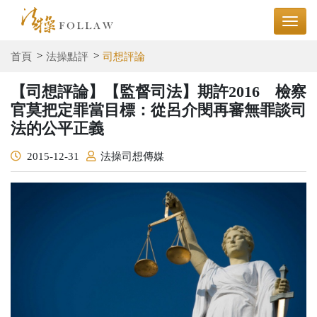
首頁
法操點評
司想評論
【司想評論】【監督司法】期許2016 檢察
官莫把定罪當目標：從呂介閔再審無罪談司
法的公平正義
2015-12-31
法操司想傳媒