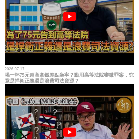
2026-07-17
喝一杯75元超商拿鐵差點坐牢？動用高等法院審微罪案，究
竟是捍衛正義還是浪費司法資源？