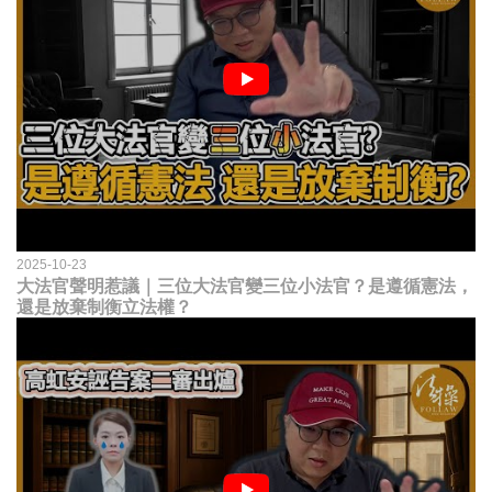
2025-10-23
大法官聲明惹議｜三位大法官變三位小法官？是遵循憲法，
還是放棄制衡立法權？