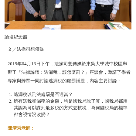
論壇紀念照
文／法操司想傳媒
2019年04月13日下午，法操司想傳媒於東吳大學城中校區舉
辦了「法操論壇：逃漏稅，該怎麼罰？」座談會，邀請了學者
專家與聽眾一同討論逃漏稅的處罰議題，內容主要討論：
逃漏稅以刑法處罰是否適當？
所有逃稅和漏稅的金額，均是國稅局說了算，國稅局都用
其認為可以課到最多税的方式去核税，為何國稅局的標準
都會視情況改變？
陳清秀老師：