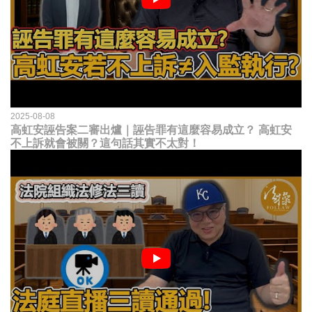
2025-08-08
高虹安誣告案二審出爐｜誣告罪有這麼容易成立？ 高虹安
不上訴就會被關？這句話其實不太對！