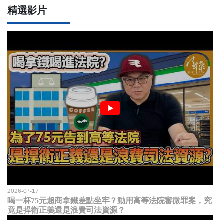
精選影片
2026-07-17
喝一杯75元超商拿鐵差點坐牢？動用高等法院審微罪案，究
竟是捍衛正義還是浪費司法資源？