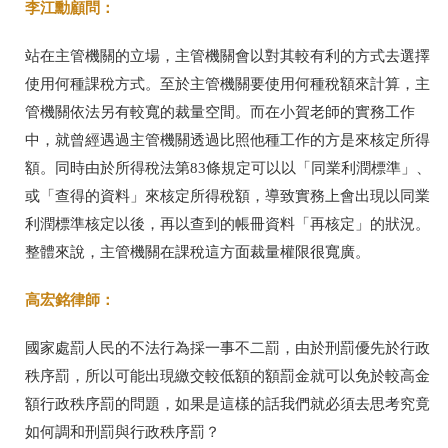
李江勳顧問：
站在主管機關的立場，主管機關會以對其較有利的方式去選擇
使用何種課稅方式。至於主管機關要使用何種稅額來計算，主
管機關依法另有較寬的裁量空間。而在小賀老師的實務工作
中，就曾經遇過主管機關透過比照他種工作的方是來核定所得
額。同時由於所得稅法第83條規定可以以「同業利潤標準」、
或「查得的資料」來核定所得稅額，導致實務上會出現以同業
利潤標準核定以後，再以查到的帳冊資料「再核定」的狀況。
整體來說，主管機關在課稅這方面裁量權限很寬廣。
高宏銘律師：
國家處罰人民的不法行為採一事不二罰，由於刑罰優先於行政
秩序罰，所以可能出現繳交較低額的額罰金就可以免於較高金
額行政秩序罰的問題，如果是這樣的話我們就必須去思考究竟
如何調和刑罰與行政秩序罰？