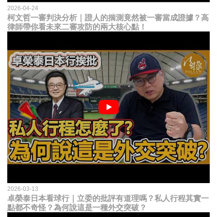
2026-04-24
柯文哲一審判決分析｜證人的揣測竟然被一審當成證據？高
律師帶你看未來二審攻防的兩大核心點！
2026-03-13
卓榮泰日本看球行｜立委的批評有道理嗎？私人行程其實一
點都不奇怪？為何說這是一種外交突破？