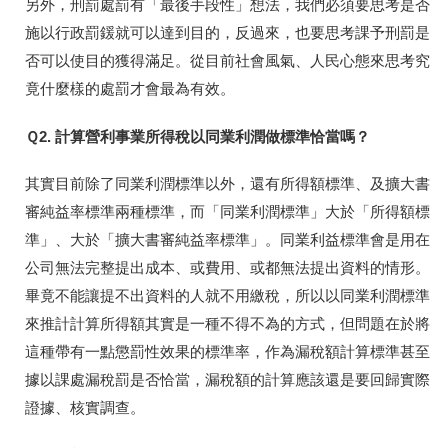
另外，刑罰處罰有「最後手段性」想法，我們必須要思考是否
施以行政罰鍰就可以達到目的，反過來，也要思考課予刑罰是
否可以使目的獲得滿足。從目前社會風氣、人民心態來思考究
竟什麼樣的處罰才會最為有效。
Ｑ2. 計算營利事業所得稅以同業利潤做標準恰當嗎？
其實目前除了同業利潤標準以外，還有所得額標準、及擴大書
審純益率標準兩種標準，而「同業利潤標準」大於「所得額標
準」、大於「擴大書審純益率標準」。同業利益標準會是用在
公司無法完整提出成本、或費用、或都無法提出資料的情形。
畢竟不能讓提不出資料的人就不用繳稅，所以以同業利潤標準
來推計計算所得額其實是一種不得不為的方式，但問題在於將
這種帶有一點懲罰性效果的標準率，作為漏稅額計算標準甚至
據以課處漏稅罰是否恰當，漏稅額的計算應該還是要回歸實際
證據、核實調查。