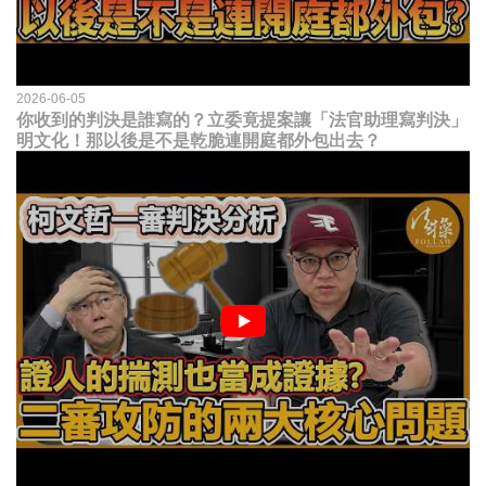
2026-06-05
你收到的判決是誰寫的？立委竟提案讓「法官助理寫判決」
明文化！那以後是不是乾脆連開庭都外包出去？