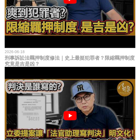
2026-06-18
刑事訴訟法羈押制度修法｜史上最挺犯罪者？限縮羈押制度
究竟是吉是凶？