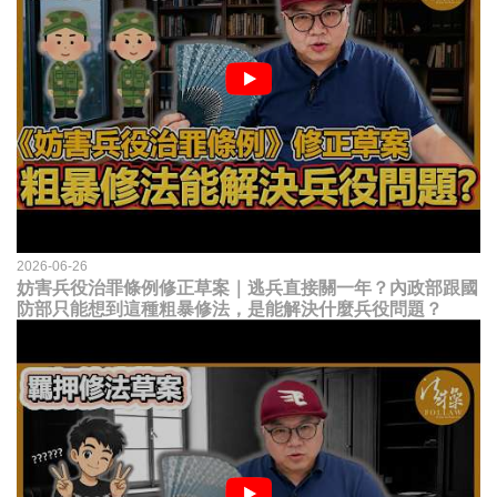
2026-06-26
妨害兵役治罪條例修正草案｜逃兵直接關一年？內政部跟國
防部只能想到這種粗暴修法，是能解決什麼兵役問題？