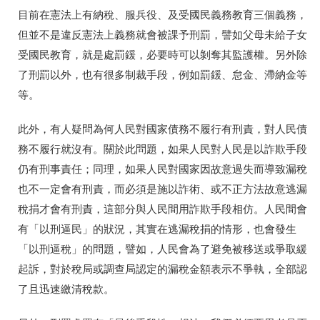
目前在憲法上有納稅、服兵役、及受國民義務教育三個義務，
但並不是違反憲法上義務就會被課予刑罰，譬如父母未給子女
受國民教育，就是處罰鍰，必要時可以剝奪其監護權。另外除
了刑罰以外，也有很多制裁手段，例如罰鍰、怠金、滯納金等
等。
此外，有人疑問為何人民對國家債務不履行有刑責，對人民債
務不履行就沒有。關於此問題，如果人民對人民是以詐欺手段
仍有刑事責任；同理，如果人民對國家因故意過失而導致漏稅
也不一定會有刑責，而必須是施以詐術、或不正方法故意逃漏
稅捐才會有刑責，這部分與人民間用詐欺手段相仿。人民間會
有「以刑逼民」的狀況，其實在逃漏稅捐的情形，也會發生
「以刑逼稅」的問題，譬如，人民會為了避免被移送或爭取緩
起訴，對於稅局或調查局認定的漏稅金額表示不爭執，全部認
了且迅速繳清稅款。