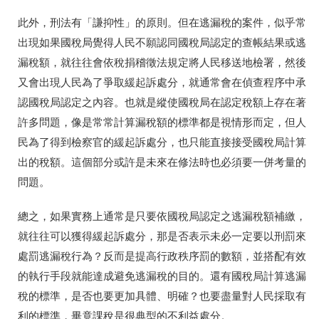
此外，刑法有「謙抑性」的原則。但在逃漏稅的案件，似乎常
出現如果國稅局覺得人民不願認同國稅局認定的查帳結果或逃
漏稅額，就往往會依稅捐稽徵法規定將人民移送地檢署，然後
又會出現人民為了爭取緩起訴處分，就通常會在偵查程序中承
認國稅局認定之內容。也就是縱使國稅局在認定稅額上存在著
許多問題，像是常常計算漏稅額的標準都是視情形而定，但人
民為了得到檢察官的緩起訴處分，也只能直接接受國稅局計算
出的稅額。這個部分或許是未來在修法時也必須要一併考量的
問題。
總之，如果實務上通常是只要依國稅局認定之逃漏稅額補繳，
就往往可以獲得緩起訴處分，那是否表示未必一定要以刑罰來
處罰逃漏稅行為？反而是提高行政秩序罰的數額，並搭配有效
的執行手段就能達成避免逃漏稅的目的。還有國稅局計算逃漏
稅的標準，是否也要更加具體、明確？也要盡量對人民採取有
利的標準，畢竟課稅是很典型的不利益處分。