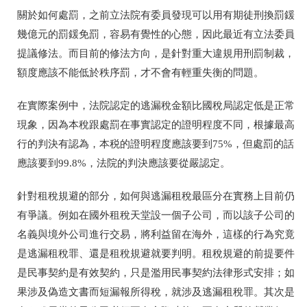
關於如何處罰，之前立法院有委員發現可以用有期徒刑換罰鍰
幾億元的罰鍰免罰，容易有覺性的心態，因此最近有立法委員
提議修法。而目前的修法方向，是針對重大違規用刑罰制裁，
額度應該不能低於秩序罰，才不會有輕重失衡的問題。
在實際案例中，法院認定的逃漏稅金額比國稅局認定低是正常
現象，因為本稅跟處罰在事實認定的證明程度不同，根據最高
行的判決有認為，本税的證明程度應該要到75%，但處罰的話
應該要到99.8%，法院的判決應該要從嚴認定。
針對租稅規避的部分，如何與逃漏租稅最區分在實務上目前仍
有爭議。例如在國外租稅天堂設一個子公司，而以該子公司的
名義與境外公司進行交易，將利益留在海外，這樣的行為究竟
是逃漏租稅罪、還是租稅規避就要判明。租稅規避的前提要件
是民事契約是有效契約，只是濫用民事契約法律形式安排；如
果涉及偽造文書而短漏報所得稅，就涉及逃漏租稅罪。其次是