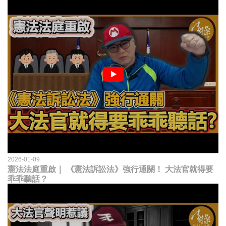
2026-01-09
憲法法庭重啟｜ 《憲法訴訟法》強行通關！ 大法官就得要
乖乖聽話？