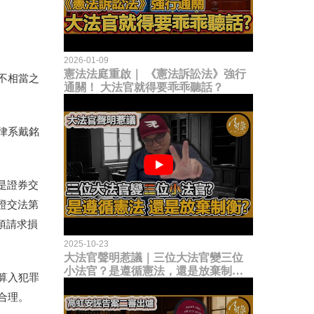
2026-01-09
憲法法庭重啟｜ 《憲法訴訟法》強行
不相當之
通關！ 大法官就得要乖乖聽話？
律系戴銘
是證券交
證交法第
項請求損
2025-10-23
大法官聲明惹議｜三位大法官變三位
小法官？是遵循憲法，還是放棄制衡
算入犯罪
立法權？
合理。