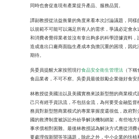
同時也會促進現有產業提升產品、服務品質。
譚副教授從法益衡量的角度來看本次討論議題，同樣
以規範不可能可以滿足所有人的需求，爭議必定會永
和消費者覺得業者並沒有拿出夠多的科學證據資料，
造成進出口廠商面臨生產成本負擔沉重的困境，因此
期待。
吳委員提醒大家按照現行
食品安全衛生管理法
（下稱
食品業者，不可不察。吳委員最後鼓勵企業做好食安
林教授從美國法以及美國實務來談
新型態的商業模式面臨
己只有經手資訊流，不包括金流，為何要受金融監督
務員對新型態商業模式的專業掌握度還很低，政府對
國的救濟制度被訴訟外紛爭解決機制綁架，有些地方
事求償相對困難。最後林教授認為解決方式應從消費
要處理假新聞
等等議題，除此之外，中小企業的扶植