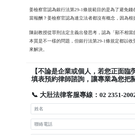
姜檢察官認為
銀行法第
29-1
條規範目的
是為了避免
錢
當報酬？姜檢察官認為連立法者都沒有概念，因為根
陳副教授從罪刑法定主義出發思考，認為「顯不相當
本質是不一樣的問題，但銀行法第
29-1
條規定都以收
來解決
。
【不論是企業或個人，若您正面臨
填表預約律師諮詢，讓專業為您把
📞 大壯法律客服專線：02 2351-200