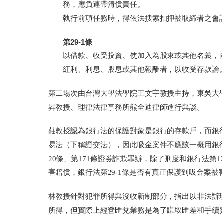
務，應負連帶清償責任。
執行前項任務時，得依法搜索扣押被取締者之會
第29-1條
以借款、收受投資、使加入為股東或其他名義，
紅利、利息、股息或其他報酬者，以收受存款論
第二場次由台灣大學法學院
王文宇教授主持，東吳大
昇教授、理律法律事務所熊全迪律師進行與談。
莊教授認為銀行法的保護對象
是
銀行的存款戶，而銀
易法（下稱證交法），因此吸金案件不應該一概用銀
20條、第171條證券詐欺罪辦，除了刑度和銀行法第
害賠償，銀行法第
29-1條
是否有真正保護到吸金案被
林教授針對犯罪所得與沒收新制部分，指出以非法辦
所得，但實際上經營匯兌業務是為了賺取匯差和手續