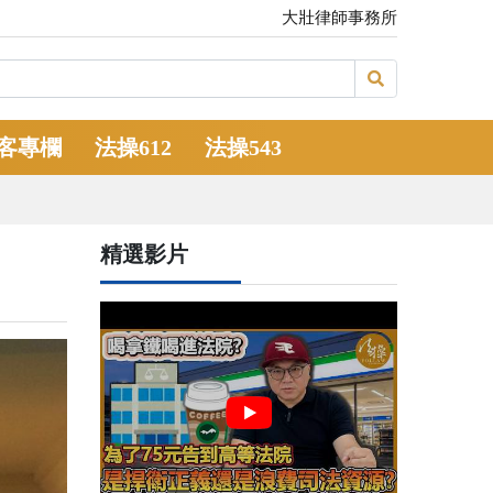
大壯律師事務所
客專欄
法操612
法操543
精選影片