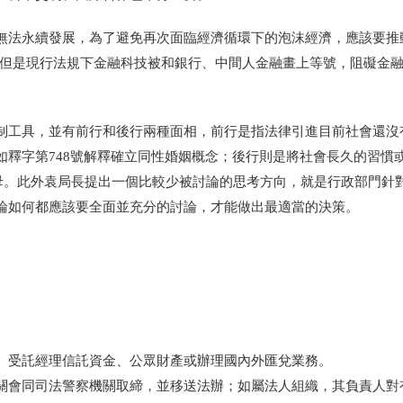
無法永續發展，為了避免再次面臨經濟循環下的泡沫經濟，應該要推
問題，但是現行法規下金融科技被和銀行、中間人金融畫上等號，阻礙金
制工具，並有前行和後行兩種面相，前行是指法律引進目前社會還沒
如釋字第748號解釋確立同性婚姻概念；後行則是將社會長久的習慣
父母。此外袁局長提出一個比較少被討論的思考方向，就是行政部門針
論如何都應該要全面並充分的討論，才能做出最適當的決策。
、受託經理信託資金、公眾財產或辦理國內外匯兌業務。
關會同司法警察機關取締，並移送法辦；如屬法人組織，其負責人對