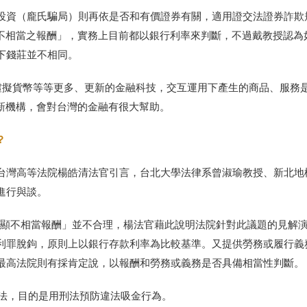
投資（龐氏騙局）則再依是否和有價證券有關，適用證交法證券詐欺
不相當之報酬」，實務上目前都以銀行利率來判斷，不過戴教授認為
下錢莊並不相同。
有虛擬貨幣等等更多、更新的金融科技，交互運用下產生的商品、服務
新機構，會對台灣的金融有很大幫助。
？
台灣高等法院楊皓清法官引言，台北大學法律系曾淑瑜教授、新北地
進行與談。
顯不相當報酬」並不合理，楊法官藉此說明法院針對此議題的見解
利罪脫鉤，原則上以銀行存款利率為比較基準。又提供勞務或履行義
最高法院則有採肯定說，以報酬和勞務或義務是否具備相當性判斷。
法，目的是用刑法預防違法吸金行為。