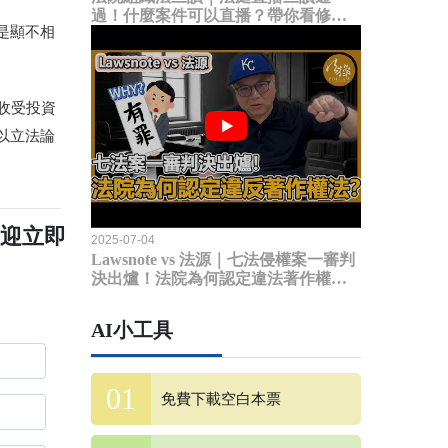
過！什麼案件可以直播？帶你看修法
是顯不相
內容
收受投資
以立法論
歡迎立即
2025-07-04
Lawsnote vs 法源｜七法侵權案一審判
決出爐！法院為何認定違法著作權
法？
AI小工具
免費下載空白本票