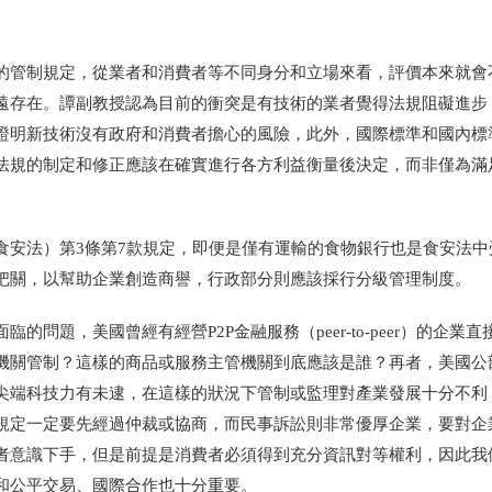
的管制規定，從業者和消費者等不同身分和立場來看，評價本來就會
遠存在。譚副教授認為目前的衝突是有技術的業者覺得法規阻礙進步
證明新技術沒有政府和消費者擔心的風險，此外，國際標準和國內標
法規的制定和修正應該在確實進行各方利益衡量後決定，而非僅為滿
食安法）第3條第7款規定，即便是僅有運輸的食物銀行也是食安法中
把關，以幫助企業創造商譽，行政部分則應該採行分級管理制度。
的問題，美國曾經有經營P2P金融服務（peer-to-peer）的企業
機關管制？這樣的商品或服務主管機關到底應該是誰？再者，美國
公
尖端科技力有未逮，在這樣的狀況下管制或監理對產業發展十分不利
規定一定要先經過仲裁或協商，而民事訴訟則非常優厚企業，要對企
者意識下手，但是前提是消費者必須得到充分資訊對等權利，因此我
和公平交易、國際合作也十分重要。