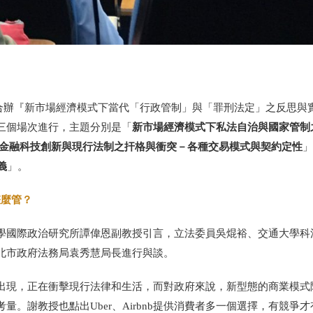
雜誌合辦『新市場經濟模式下當代「行政管制」與「罪刑法定」之反思與
新市場經濟模式下私法自治與國家管制
三個場次進行，主題分別是「
金融科技創新與現行法制之扞格與衝突－各種交易模式與契約定性
」
義
」。
怎麼管？
學國際政治研究所譚偉恩副教授引言，立法委員吳焜裕、交通大學科
北市政府法務局袁秀慧局長進行與談。
出現，正在衝擊現行法律和生活，而對政府來說，新型態的商業模式
。謝教授也點出Uber、Airbnb提供消費者多一個選擇，有競爭