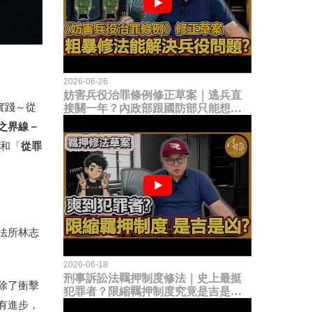
2026-06-26
妨害兵役治罪條例修正草案｜逃兵直
實踐～從
接關一年？內政部跟國防部只能想到
這種粗暴修法，是能解決什麼兵役問
之界線－
題？
從罪
和「
法所林志
2026-06-18
刑事訴訟法羈押制度修法｜史上最挺
除了衝擊
犯罪者？限縮羈押制度究竟是吉是
凶？
才有進步，