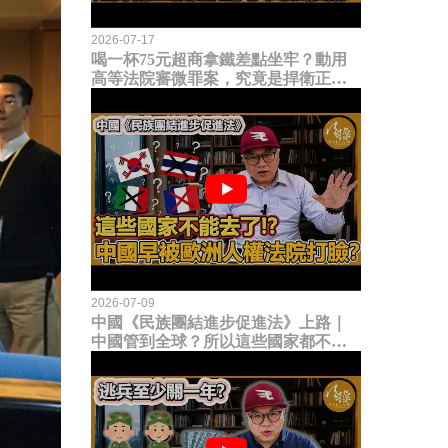
2026-07-17
喝一杯75元超商拿鐵差點坐牢？動用
高等法院審微罪案，究竟是捍衛正義
還是浪費司法資源？
2026-07-09
中國《民族團結進步促進法》上路｜
中國管到全球？所以這些國家都不能
去了？中國早就被歐洲人權法院打
臉？