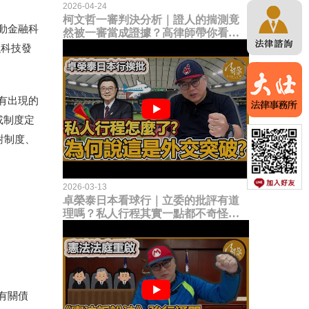
2026-04-24
柯文哲一審判決分析｜證人的揣測竟
動金融科
然被一審當成證據？高律師帶你看未
來二審攻防的兩大核心點！
融科技發
有出現的
或制度定
對制度、
2026-03-13
卓榮泰日本看球行｜立委的批評有道
理嗎？私人行程其實一點都不奇怪？
為何說這是一種外交突破？
有關債