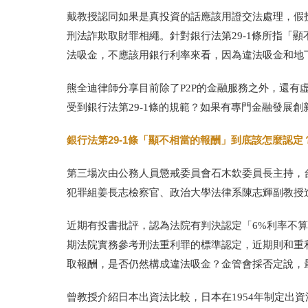
戴教授認同如果是真投資的話應該用證交法處理，假
刑法詐欺取財罪相繩。針對銀行法第
29-1條所指「
顯
法吸金，不應該用銀行利率來看，因為違法吸金和地
熊全迪律師分享目前除了P2P的金融服務之外，還
受到銀行法第
29-1條的規範？
如果有專門金融發展創
銀行法第29-1條「顯不相當的報酬」到底該怎麼認定
第三場次由公務人員懲戒委員會石木欽委員長
主持，
犯罪組姜長志檢察官、政治大學法律系陳志輝副教授
近期有投書批評，認為法院有判決認定「
6%利率
不算
期法院實務參考刑法重利罪的標準認定，近期則和重
取報酬，是否仍然構成違法吸金？金管會採否定說，
曾教授介紹日本出資法比較，日本在
1954
年制定出資