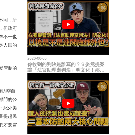
不同，所
，但政府
準不一也
足人民的
2026-06-05
你收到的判決是誰寫的？立委竟提案
受管制的
讓「法官助理寫判決」明文化！那以
後是不是乾脆連開庭都外包出去？
直接抗辯自
部門的公
；此外美
業提起民
們才要需