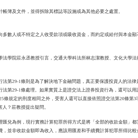
計帳簿及文件，並得拆除其標誌等設施或為其他必要之處置。
向多數人或不特定之人收受款項或吸收資金，而約定或給付與本金顯
。
學法學院莊永丞教授引言，交通大學科法所林志潔教授、文化大學法
行法第
29-1條則
是為了解決地下金融問題，真正要保護投資人的法律
行法第
29-1條處理。
如果實質上是證交法上證券投資行為，還可以用
125條規定的
刑度相同之外，受害人還可以直接依照證交法第20條第3
害人
？
莊教授提出疑問。
理匯兌為例，現行實務計算犯罪所得方式是將「全部的收款金額」都
費，並非收款金額即為收入，應該用匯差和手續費計算犯罪所得比較