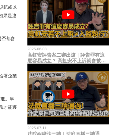
規範或以
如果是違
是否都會
2025-08-08
高虹安誣告案二審出爐｜誣告罪有這
麼容易成立？ 高虹安不上訴就會被
關？這句話其實不太對！
檢署企業
演進。早
務才能獲
2025-07-11
法院組織法三讀｜法庭直播三讀通