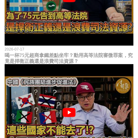
2026-07-17
喝一杯75元超商拿鐵差點坐牢？動用高等法院審微罪案，究
竟是捍衛正義還是浪費司法資源？