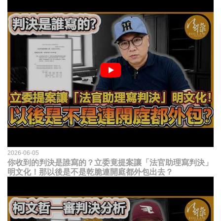
2026-06-05
你收到的判決是誰寫的？立委竟提案讓「法官助理寫判決」
明文化！那以後是不是乾脆連開庭都外包出去？