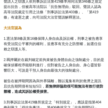
聲請人之辯護人依刑事訴訟法第419條準用同法第346條之規定
提出抗告，但被高等法院以「抗告無理由」駁回。聲請人認為
高等法院裁定引用之法條「刑事訴訟法第403條」、「第419
條」有違憲之虞，向司法院大法官聲請解釋憲法。
大法官認為
1.憲法第8條及第16條保障人身自由及訴訟權，刑事之被告應享
有受法院公平審判的權利，並應享有充分之防禦權，如選任信
賴之辯護人等。
2.羈押屬於在裁判確定前拘束被告身體自由之強制處分，目的是
確保偵審程序能順利進行，但對被告之人身自由、身心靈皆影
響巨大，可說是干預人身自由最強大的強制處分。
被告在被押期間因為與外界隔離，難以蒐集有利於救濟之資訊
且抗告期間僅有短短5日，
若無律師協助很可能無法有效行使防
禦權，造成其訴訟權受損害。
3.刑事訴訟法第419條所規定之「特別規定」，應該是指第404
條列舉之「得抗告事項」、第406條規定之「抗告期間5日」、