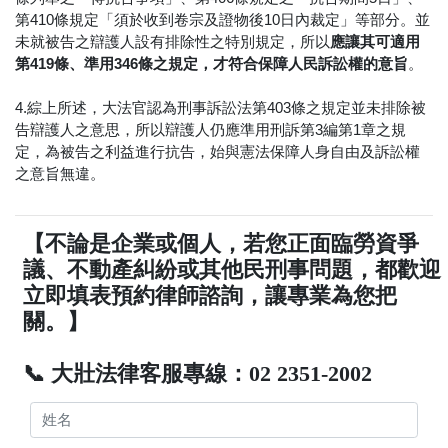
第410條規定「須於收到卷宗及證物後10日內裁定」等部分。並
未就被告之辯護人設有排除性之特別規定，所以
應讓其可適用
第419條、準用346條之規定，才符合保障人民訴訟權的意旨
。
4.綜上所述，大法官認為刑事訴訟法第403條之規定並未排除被
告辯護人之意思，所以辯護人仍應準用刑訴第3編第1章之規
定，為被告之利益進行抗告，始與憲法保障人身自由及訴訟權
之意旨無違。
【不論是企業或個人，若您正面臨勞資爭
議、不動產糾紛或其他民刑事問題，都歡迎
立即填表預約律師諮詢，讓專業為您把
關。】
📞 大壯法律客服專線：02 2351-2002