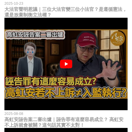
2025-10-23
大法官聲明惹議｜三位大法官變三位小法官？是遵循憲法，
還是放棄制衡立法權？
2025-08-08
高虹安誣告案二審出爐｜誣告罪有這麼容易成立？ 高虹安
不上訴就會被關？這句話其實不太對！