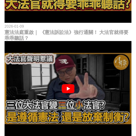
2026-01-09
憲法法庭重啟｜ 《憲法訴訟法》強行通關！ 大法官就得要
乖乖聽話？