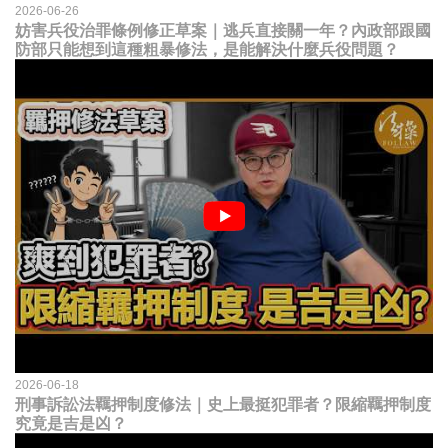
2026-06-26
妨害兵役治罪條例修正草案｜逃兵直接關一年？內政部跟國
防部只能想到這種粗暴修法，是能解決什麼兵役問題？
2026-06-18
刑事訴訟法羈押制度修法｜史上最挺犯罪者？限縮羈押制度
究竟是吉是凶？