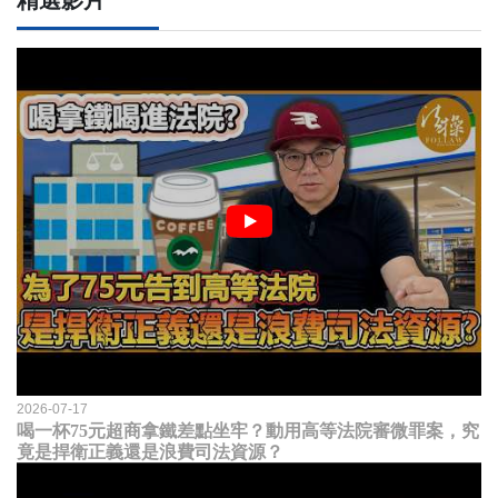
2026-07-17
喝一杯75元超商拿鐵差點坐牢？動用高等法院審微罪案，究
竟是捍衛正義還是浪費司法資源？