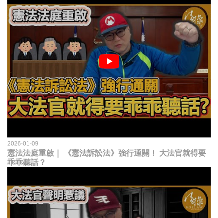
2026-01-09
憲法法庭重啟｜ 《憲法訴訟法》強行通關！ 大法官就得要
乖乖聽話？