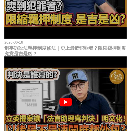
2026-06-18
刑事訴訟法羈押制度修法｜史上最挺犯罪者？限縮羈押制度
究竟是吉是凶？