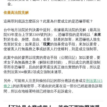
金。
依最高法院見解
這兩罪到底該怎麼區分？此案為什麼成立的是恐嚇罪呢？
台中地方法院於判決書中提到，依據最高法院的見解（最高法
院
93
年度台上字第
3309
號判決），恐嚇罪指的是單純以「
未來
對於生命、身體、自由、名譽、財產的加害」來恐嚇他人致生
危害於安全；如果是以「
現實
的強暴脅迫手段」來加以要脅，
使被害人行無義務之事或妨害人行使權利，則是成立強制罪。
此案中由於廖男以現實的脅迫手段（公開日記）加以要脅，要
求女子為無義務之事（解除社群封鎖），所以成立的應是強制
罪而非恐嚇罪，且由於廖男還沒真正做出實體的手段，所以是
依刑法第
304
條第
2
項成立強制未遂罪。
另外，可能有人注意到偷拍日記的部分應該也會成立
刑法第
315
條之
1
的妨害秘密罪，不過由於此案在這一部分已經超過告訴期
間，所以在地檢署時就已經做出不起訴處分。