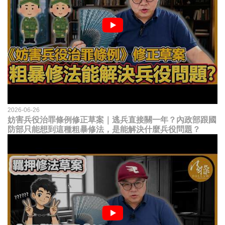
2026-06-26
妨害兵役治罪條例修正草案｜逃兵直接關一年？內政部跟國
防部只能想到這種粗暴修法，是能解決什麼兵役問題？