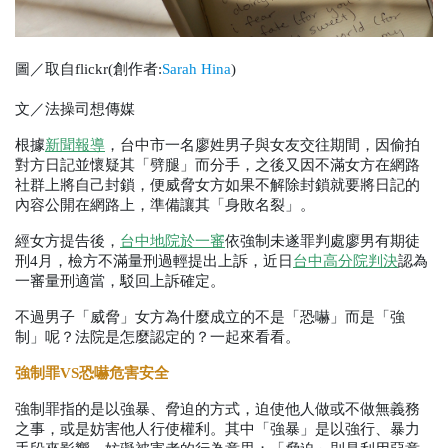
圖／取自flickr(創作者:
Sarah Hina
)
文／法操司想傳媒
根據
新聞報導
，台中市一名廖姓男子與女友交往期間，因偷拍
對方日記並懷疑其「劈腿」而分手，之後又因不滿女方在網路
社群上將自己封鎖，便威脅女方如果不解除封鎖就要將日記的
內容公開在網路上，準備讓其「身敗名裂」。
經女方提告後，
台中地院於一審
依強制未遂罪判處廖男有期徒
刑
4
月，檢方不滿量刑過輕提出上訴，近日
台中高分院判決
認為
一審量刑適當，駁回上訴確定。
不過男子「威脅」女方為什麼成立的不是「恐嚇」而是「強
制」呢？法院是怎麼認定的？一起來看看。
強制罪
VS
恐嚇危害安全
強制罪指的是以強暴、脅迫的方式，迫使他人做或不做無義務
之事，或是妨害他人行使權利。其中「強暴」是以強行、暴力