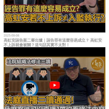
2025-08-08
高虹安誣告案二審出爐｜誣告罪有這麼容易成立？ 高虹安
不上訴就會被關？這句話其實不太對！