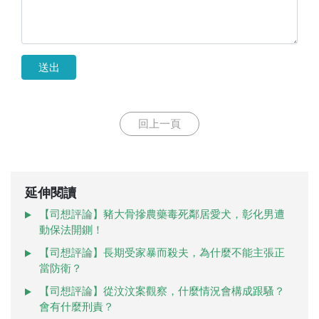
送出
回上一頁
延伸閱讀
【司想評論】豬大骨摻農藥毒死鄰居愛犬，彰化男遭
動保法開鍘！
【司想評論】長期受家暴而殺夫，為什麼不能主張正
當防衛？
【司想評論】從汶汶案觀察，什麼情況會構成跟騷？
會有什麼刑責？