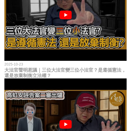
2025-10-23
大法官聲明惹議｜三位大法官變三位小法官？是遵循憲法，
還是放棄制衡立法權？