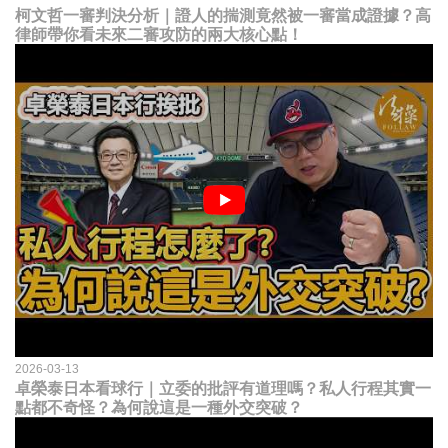
柯文哲一審判決分析｜證人的揣測竟然被一審當成證據？高
律師帶你看未來二審攻防的兩大核心點！
2026-03-13
卓榮泰日本看球行｜立委的批評有道理嗎？私人行程其實一
點都不奇怪？為何說這是一種外交突破？