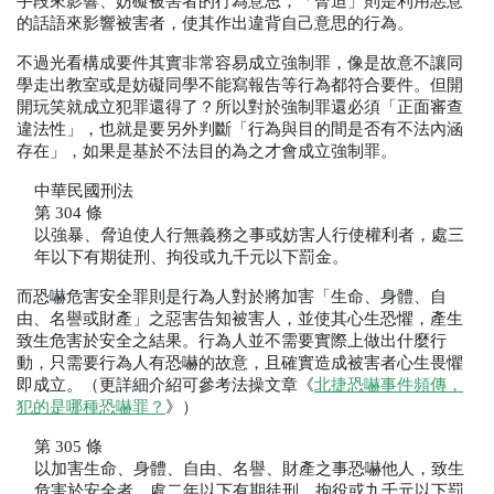
手段來影響、妨礙被害者的行為意思；「脅迫」則是利用惡意
的話語來影響被害者，使其作出違背自己意思的行為。
不過光看構成要件其實非常容易成立強制罪，像是故意不讓同
學走出教室或是妨礙同學不能寫報告等行為都符合要件。但開
開玩笑就成立犯罪還得了？所以對於強制罪還必須「正面審查
違法性」，也就是要另外判斷「行為與目的間是否有不法內涵
存在」，如果是基於不法目的為之才會成立強制罪。
中華民國刑法
第
 304 
條
以強暴、脅迫使人行無義務之事或妨害人行使權利者，處三
年以下有期徒刑、拘役或九千元以下罰金。
而恐嚇危害安全罪則是行為人對於將加害「生命、身體、自
由、名譽或財產」之惡害告知被害人，並使其心生恐懼，產生
致生危害於安全之結果。行為人並不需要實際上做出什麼行
動，只需要行為人有恐嚇的故意，且確實造成被害者心生畏懼
即成立。（更詳細介紹可參考法操文章《
北捷恐嚇事件頻傳，
犯的是哪種恐嚇罪？
》）
第
 305 
條
以加害生命、身體、自由、名譽、財產之事恐嚇他人，致生
危害於安全者，處二年以下有期徒刑、拘役或九千元以下罰