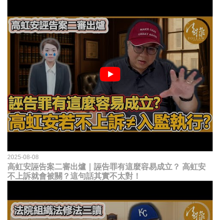
2025-08-08
高虹安誣告案二審出爐｜誣告罪有這麼容易成立？ 高虹安
不上訴就會被關？這句話其實不太對！