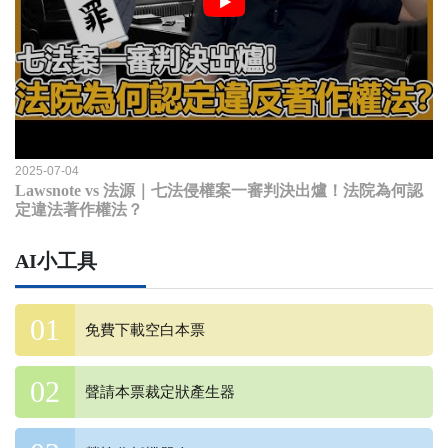
2025-07-04
Lawsnote vs 法源｜七法侵權案一審判決出爐！法院為何認
定違法著作權法？
AI小工具
免費下載空白本票
聲請本票裁定狀產生器