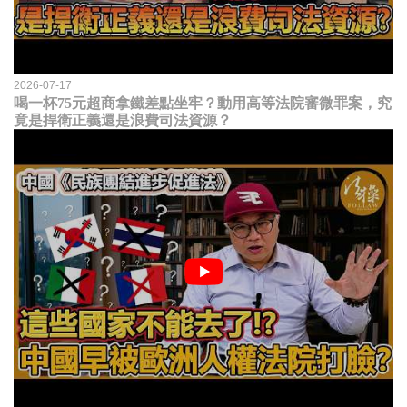
2026-07-17
喝一杯75元超商拿鐵差點坐牢？動用高等法院審微罪案，究
竟是捍衛正義還是浪費司法資源？