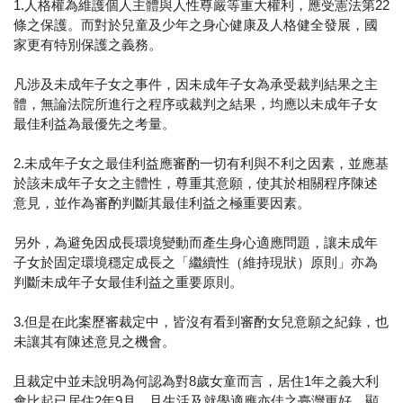
1.人格權為維護個人主體與人性尊嚴等重大權利，應受憲法第22
條之保護。而對於兒童及少年之身心健康及人格健全發展，國
家更有特別保護之義務。
凡涉及未成年子女之事件，因未成年子女為承受裁判結果之主
體，無論法院所進行之程序或裁判之結果，均應以未成年子女
最佳利益為最優先之考量。
2.未成年子女之最佳利益應審酌一切有利與不利之因素，並應基
於該未成年子女之主體性，尊重其意願，使其於相關程序陳述
意見，並作為審酌判斷其最佳利益之極重要因素。
另外，為避免因成長環境變動而產生身心適應問題，讓未成年
子女於固定環境穩定成長之「繼續性（維持現狀）原則」亦為
判斷未成年子女最佳利益之重要原則。
3.但是在此案歷審裁定中，皆沒有看到審酌女兒意願之紀錄，也
未讓其有陳述意見之機會。
且裁定中並未說明為何認為對8歲女童而言，居住1年之義大利
會比起已居住2年9月，且生活及就學適應亦佳之臺灣更好，顯