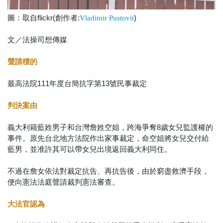
圖：取自flickr(創作者:
)
Vladimir Pustovit
文／法操司想傳媒
聲請標的
最高法院111年度台簡抗字第13號民事裁定
判決案由
義大利籍藍姓男子和台灣詹姓空姐，跨海爭奪8歲女兒監護權的
事件。原先台北地方法院作出家事裁定，命空姐將女兒交付給
藍男，並准許其可以帶女兒出境返回義大利同住。
不過在詹女依法對裁定抗告、再抗告後，由於窮盡救濟手段，
便向憲法法庭聲請裁判憲法審查。
大法官認為