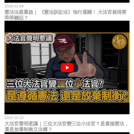
2026-01-09
憲法法庭重啟｜ 《憲法訴訟法》強行通關！ 大法官就得要
乖乖聽話？
2025-10-23
大法官聲明惹議｜三位大法官變三位小法官？是遵循憲法，
還是放棄制衡立法權？