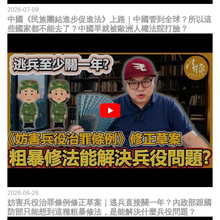
2026-07-09
中國《民族團結進步促進法》上路｜中國管到全球？所以這
些國家都不能去了？中國早就被歐洲人權法院打臉？
2026-06-26
妨害兵役治罪條例修正草案｜逃兵直接關一年？內政部跟國
防部只能想到這種粗暴修法，是能解決什麼兵役問題？