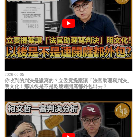
2026-06-05
你收到的判決是誰寫的？立委竟提案讓「法官助理寫判決」
明文化！那以後是不是乾脆連開庭都外包出去？