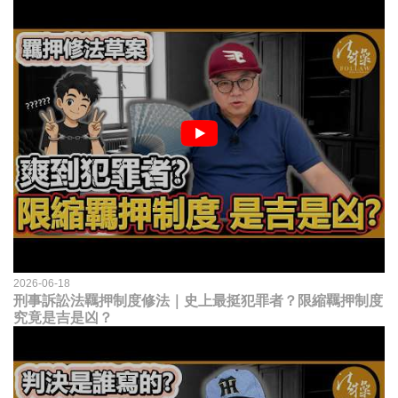
2026-06-18
刑事訴訟法羈押制度修法｜史上最挺犯罪者？限縮羈押制度
究竟是吉是凶？