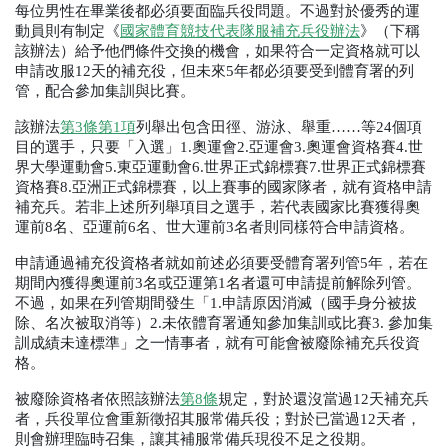
每位男性在畢業後都必須要面臨兵役問題。不過對於優秀的運
動員則有制定《
國家體育競技代表隊服補充兵役辦法
》（下稱
該辦法）給予他們條件交換的機會，如果符合一定資格就可以
申請改服
12
天的補充役，但未來
5
年都必須要受到體育署的列
管，配合參加集訓與比賽。
該辦法
第
3
條第
1
項
列舉出包含田徑、游泳、舉重……等
24
個項
目的選手，只要「入選」
1.
奧運會
2.
亞運會
3.
奧運會資格賽
4.
世
界大學運動會
5.
東亞運動會
6.
世界正式錦標賽
7.
世界正式錦標賽
資格賽
8.
亞洲正式錦標賽，以上賽事的國家隊者，就有資格申請
補充兵。若非上述所列舉項目之選手，若代表國家比賽獲得奧
運前
8
名、亞運前
6
名、世大運前
3
名者則同樣符合申請資格。
申請通過補充役資格者就如前述必須要受體育署列管
5
年，若在
期間內獲得奧運前
3
名或亞運第
1
名者還可申請提前解除列管。
不過，如果在列管期間發生「
1.
申請原因消滅（國手身分被拔
除、名次被取消等）
2.
未依體育署通知參加集訓或比賽
3. 
參加集
訓成績未達標準」之一情事者，就有可能會被廢除補充兵役資
格。
被廢除資格者依照該辦法
第
8
條
規定，對於還沒當過
12
天補充兵
者，兵役單位會重新徵招其服常備兵役；對於已當過
12
天者，
則會辦理臨時召集，讓其補服常備兵現役不足之役期。