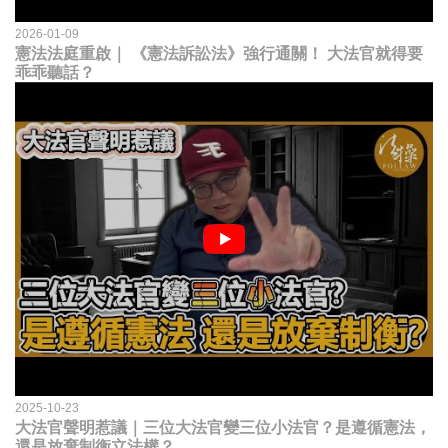
2026-01-09
憲法法庭重啟｜ 《憲法訴訟法》強行通關！ 大法官就得要
乖乖聽話？
2025-10-23
大法官聲明惹議｜三位大法官變三位小法官？是遵循憲法，
還是放棄制衡立法權？