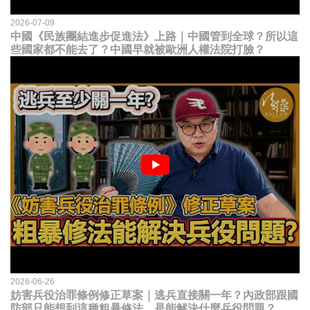
2026-07-09
中國《民族團結進步促進法》上路｜中國管到全球？所以這
些國家都不能去了？中國早就被歐洲人權法院打臉？
2026-06-26
妨害兵役治罪條例修正草案｜逃兵直接關一年？內政部跟國
防部只能想到這種粗暴修法，是能解決什麼兵役問題？