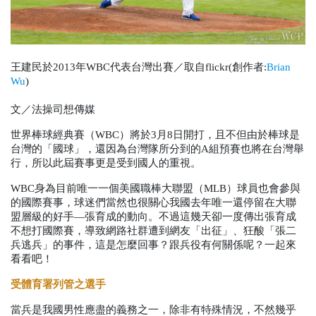
王建民於2013年WBC代表台灣出賽／取自flickr(創作者:
Brian 
Wu
)
文／法操司想傳媒
世界棒球經典賽（
WBC
）將於
3
月
8
日開打，且不但由於棒球是
台灣的「國球」，還因為台灣隊所分到的
A
組預賽也將在台灣舉
行，所以此屆賽事更是受到國人的重視。
WBC
身為目前唯一一個美國職棒大聯盟（
MLB
）球員也會參與
的國際賽事，球迷們當然也很關心我國去年唯一還停留在大聯
盟層級的好手—張育成的動向。不過這幾天卻一度傳出張育成
不想打國際賽，導致網路社群遭到網友「出征」、狂酸「張二
兵逃兵」的事件，這是怎麼回事？跟兵役有何關係呢？一起來
看看吧！
受體育署列管之選手
當兵是我國男性應盡的義務之一，除非有特殊情況，不然幾乎