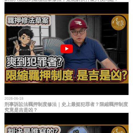
2026-06-18
刑事訴訟法羈押制度修法｜史上最挺犯罪者？限縮羈押制度
究竟是吉是凶？