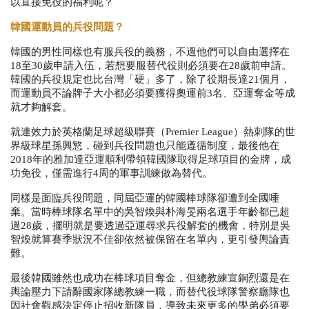
以直接免役的福利呢？
韓國運動員的兵役問題？
韓國的男性同樣也有服兵役的義務，不過他們可以自由選擇在
18
至
30
歲申請入伍，若想要服替代役則必須要在
28
歲前申請。
韓國的兵役規定也比台灣「硬」多了，除了役期長達
21
個月，
而運動員不論牌子大小都必須要獲得奧運前
3
名、亞運奪金等成
就才夠解套。
就連效力於英格蘭足球超級聯賽（
Premier League
）熱刺隊的世
界級球星孫興慜，碰到兵役問題也只能遵循制度，最後他在
2018
年的雅加達亞運順利帶領韓國隊取得足球項目的金牌，成
功免役，僅需進行
4
周的軍事訓練做為替代。
同樣是面臨兵役問題，同屆亞運的韓國棒球隊卻遭到全國唾
棄。當時棒球隊名單中的吳智煥與朴海旻兩名選手年齡都已超
過
28
歲，擺明就是要透過亞運尋求兵役解套的機會，特別是吳
智煥就算賽季狀況不佳卻依然被保留在名單內，更引發輿論責
難。
最後韓國雖然也成功在棒球項目奪金，但總教練宣銅烈還是在
輿論壓力下請辭國家隊總教練一職，而替代役球隊警察廳隊也
因社會觀感決定停止招收新隊員，導致未來更多的學弟必須要