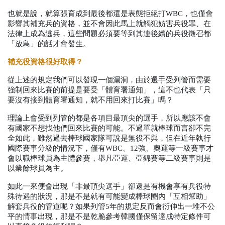
也就是說，就算張育成到最後都還是表態拒絕打
WBC
，也僅會
影響其補充兵的資格，並不會因此馬上就觸犯妨害兵役罪、在
法律上成為逃兵，這些問題必須要等到其連後續的兵役徵召都
「放鳥」的話才會發生。
補充役資格很好取得？
從上述的規定我們可以發現一個漏洞，由於選手受列管而需要
強制回來比賽的前提是要受「體育署通知」，這不也代表「只
要沒有接到體育署通知，就不用回來打比賽」嗎？
理論上會受到列管的都是各項目最頂尖的選手，所以應該不會
有國家不想找他們回來比賽的可能。不過單就棒球而言卻不完
全如此，雖然過去棒球國家隊可說是無役不與，但在近年執行
國際賽事分級的情況下，僅有
WBC
、
12
強、奧運等一級賽事才
會以職棒球員為主體參賽，舉凡亞運、亞錦賽等二級賽事則是
以業餘球員為主。
如此一來便會出現「非最頂尖選手」卻還是有機會享有兵役特
殊待遇的狀況，那是不是就有可能變成棒球圈內「互相幫助」
解套兵役的管道呢？如果列管
5
年的規定反而會衍伸出一堆不公
平的情事出現，那是不是乾脆參考韓國僅保留達成特定條件可