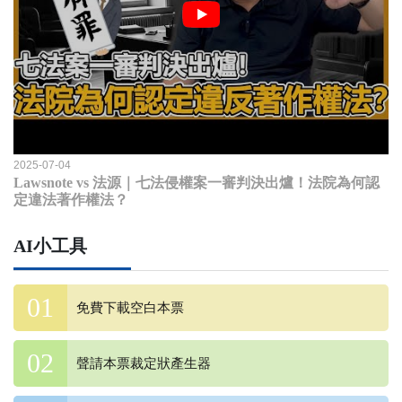
2025-07-04
Lawsnote vs 法源｜七法侵權案一審判決出爐！法院為何認
定違法著作權法？
AI小工具
免費下載空白本票
聲請本票裁定狀產生器