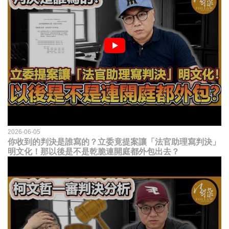
2026-06-05
你收到的判決是誰寫的？立委竟提案讓「法官助理寫判決」
明文化！那以後是不是乾脆連開庭都外包出去？