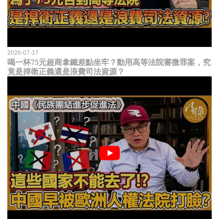
2026-07-17
喝一杯75元超商拿鐵差點坐牢？動用高等法院審微罪案，究
竟是捍衛正義還是浪費司法資源？