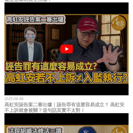
2025-08-08
高虹安誣告案二審出爐｜誣告罪有這麼容易成立？ 高虹安
不上訴就會被關？這句話其實不太對！