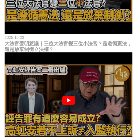
2025-10-23
大法官聲明惹議｜三位大法官變三位小法官？是遵循憲法，
還是放棄制衡立法權？