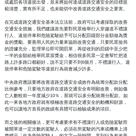
或處罰各項違規出發，並未將如何達成道路交通安全的目標規
範清楚，實有所不足，也未能切中改善道路交通安全之要害。
在完成道路交通安全基本法立法前，政府可以考慮採取的改善
交通安全措施，我們建議首先要對民眾檢舉行人穿越道不禮讓
行人、違規停車和危險駕駛給予可以分配罰鍰部分金額做為獎
金的獎勵。要善用人民的力量來協助改善交通，只要民眾撿局
的證據充分，監理單位即可開罰單，再從收到的罰鍰中至少把
一半的金額給檢舉民眾當獎金，相信很多民眾一定會幫忙把道
路上許多路口都顧好，說不定只要不到6個月，不禮讓行人、違
規停車和危險駕駛等違規行為就會減少許多。
中央政府應該要將改善道路交通安全成效作為統籌分配款分配
比例參考，只要地方政府在道路交通安全有明顯改善，例如傷
亡人數較前一年度減少10％，那就可以多分配統籌分配款。如
此一來各地方政府就有積極改善道路交通安全的動機和財源，
也可以讓地方首長的政績有具體可以檢驗成果的項目。
而之後的相關修法，更可考慮要求有不禮讓行人或危險駕駛而
被開單達一定次數的駕駛人，必須在所駕駛的汽車或機車上清
楚標示「此為危險駕駛人」的文字一段時間，直到行為有改善