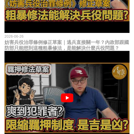
2026-06-26
妨害兵役治罪條例修正草案｜逃兵直接關一年？內政部跟國
防部只能想到這種粗暴修法，是能解決什麼兵役問題？