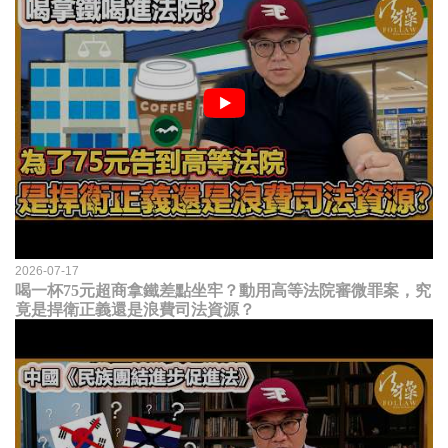
2026-07-17
喝一杯75元超商拿鐵差點坐牢？動用高等法院審微罪案，究
竟是捍衛正義還是浪費司法資源？