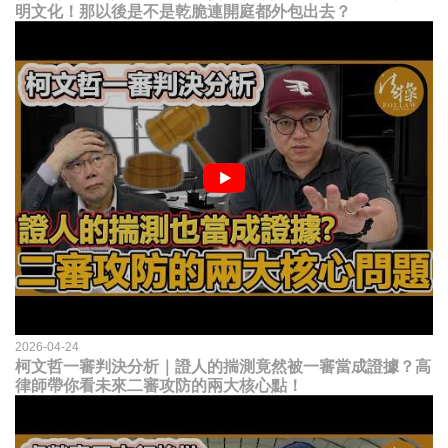
明文化！那以後是不是乾脆連開庭都外包出去？
2026-04-24
柯文哲一審判決分析｜證人的揣測竟然被一審當成證據？高
律師帶你看未來二審攻防的兩大核心點！