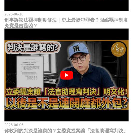
2026-06-18
刑事訴訟法羈押制度修法｜史上最挺犯罪者？限縮羈押制度
究竟是吉是凶？
2026-06-05
你收到的判決是誰寫的？立委竟提案讓「法官助理寫判決」