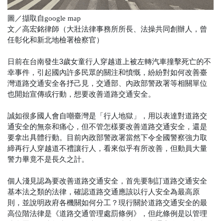
圖／擷取自google map
文／高宏銘律師（大壯法律事務所所長、法操共同創辦人，曾
任彰化和新北地檢署檢察官）
日前在台南發生3歲女童行人穿越道上被左轉汽車撞擊死亡的不
幸事件，引起國內許多民眾的關注和憤慨，紛紛對如何改善臺
灣道路交通安全各抒己見，交通部、內政部警政署等相關單位
也開始宣傳或行動，想要改善道路交通安全。
誠如很多國人會自嘲臺灣是「行人地獄」，用以表達對道路交
通安全的無奈和痛心，但不管怎樣要改善道路交通安全，還是
要拿出具體行動。目前內政部警政署當然下令全國警察強力取
締再行人穿越道不禮讓行人，看來似乎有所改善，但動員大量
警力畢竟不是長久之計。
個人淺見認為要改善道路交通安全，首先要制訂道路交通安全
基本法之類的法律，確認道路交通應該以行人安全為最高原
則，並說明政府各機關如何分工？現行關於道路交通安全的最
高位階法律是《道路交通管理處罰條例》，但此條例是以管理