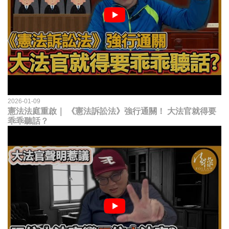
2026-01-09
憲法法庭重啟｜ 《憲法訴訟法》強行通關！ 大法官就得要
乖乖聽話？