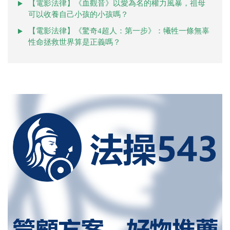
【電影法律】《血觀音》以愛為名的權力風暴，祖母
可以收養自己小孩的小孩嗎？
【電影法律】《驚奇4超人：第一步》：犧牲一條無辜
性命拯救世界算是正義嗎？