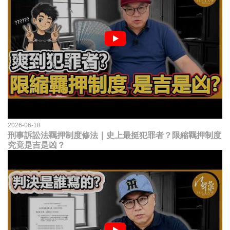
2026-06-18
刑事訴訟法羈押制度修法｜史上最挺犯罪者？限縮羈押制度
究竟是吉是凶？