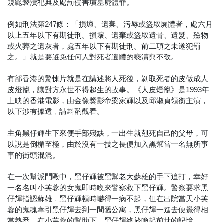
規範褻瀆祀典及處罰侵害墳墓屍體罪。
例如刑法第247條：「損壞、遺棄、污辱或盜取屍體者，處六月
以上五年以下有期徒刑。損壞、遺棄或盜取遺骨、遺髮、殮物
或火葬之遺灰者，處五年以下有期徒刑。前二項之未遂犯罰
之。」就是要避免任何人對死者遺體的褻瀆與不敬。
有部香港的驚悚片就是在講述將人死後，剝取死者的皮做成人
皮燈籠，讓對方永世不得超生的故事。《人皮燈籠》是1993年
上映的香港電影，由金像獎影帝梁家輝以及邱淑貞領銜主演，
以下涉有據透，請斟酌觀看。
主角黑仔輝生下來便手部殘缺，一出生就剋死自己的父母，可
以說是倒楣至極，由於沒有一技之長便加入黑幫當一名無所事
事的街頭混混。
在一次幫派鬥毆中，黑仔輝被黑幫老大蘇雄的手下追打，幸好
一名名叫小芙蓉的女鬼即時喚來警察救下黑仔輝。警察要求黑
仔輝指認蘇雄，黑仔輝頓時嚇得一病不起，但在出院當天小芙
蓉的鬼魂牽引黑仔輝去到一間舊公寓，黑仔輝一進去便覺得相
當熟悉，在小芙蓉的幫助下，黑仔輝終於喚起前世的記憶。