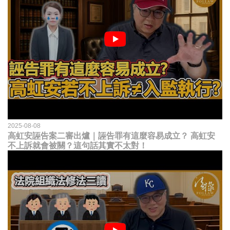
2025-08-08
高虹安誣告案二審出爐｜誣告罪有這麼容易成立？ 高虹安
不上訴就會被關？這句話其實不太對！