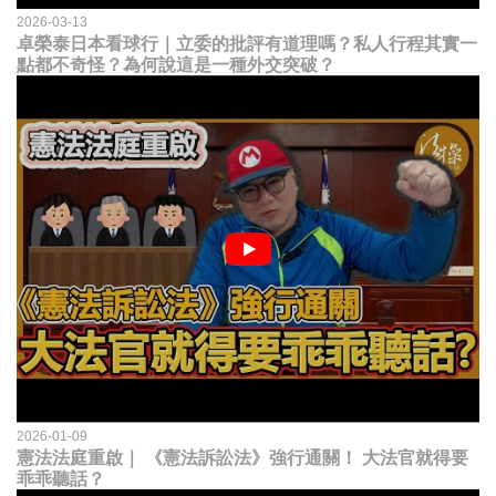
2026-03-13
卓榮泰日本看球行｜立委的批評有道理嗎？私人行程其實一
點都不奇怪？為何說這是一種外交突破？
2026-01-09
憲法法庭重啟｜ 《憲法訴訟法》強行通關！ 大法官就得要
乖乖聽話？