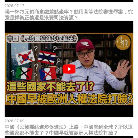
2026-07-17
喝一杯75元超商拿鐵差點坐牢？動用高等法院審微罪案，究
竟是捍衛正義還是浪費司法資源？
2026-07-09
中國《民族團結進步促進法》上路｜中國管到全球？所以這
些國家都不能去了？中國早就被歐洲人權法院打臉？