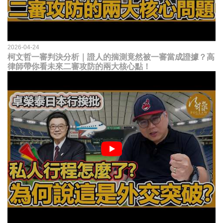
2026-04-24
柯文哲一審判決分析｜證人的揣測竟然被一審當成證據？高
律師帶你看未來二審攻防的兩大核心點！