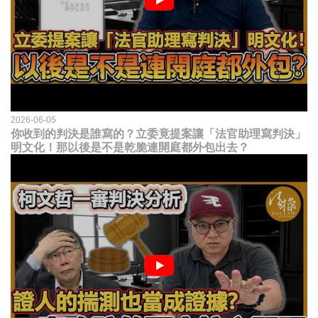
2026-06-05
你收到的判決是誰寫的？立委竟提案讓「法官助理寫判決」
明文化！那以後是不是乾脆連開庭都外包出去？