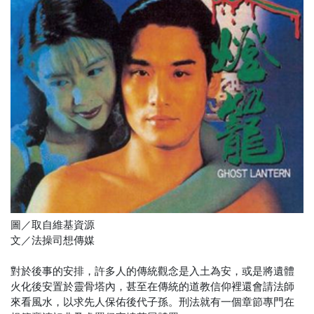
圖／取自維基資源
文／法操司想傳媒
對於後事的安排，許多人的傳統觀念是入土為安，或是將遺體
火化後安置於靈骨塔內，甚至在傳統的道教信仰裡還會請法師
來看風水，以求先人保佑後代子孫。刑法就有一個章節專門在