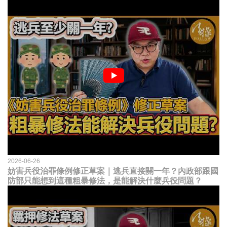
2026-06-26
妨害兵役治罪條例修正草案｜逃兵直接關一年？內政部跟國
防部只能想到這種粗暴修法，是能解決什麼兵役問題？