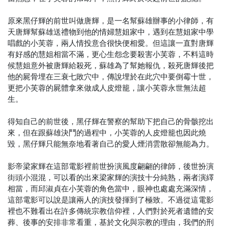
原來黑仔輝的前世叫做唐輝，是一名幫蘇雄辦事的小律師，有
天唐輝幫蘇雄送禮物到他的情婦慧姐家中，遇到在慧姐家中學
唱戲的小芙蓉，兩人情投意合很快便相愛。但這讓一直對唐輝
有好感的慧姐相當不滿，更心生怨念要殺害小芙蓉，不料這時
候慧姐意外被唐輝給殺死，蘇雄為了幫她報仇，殺死唐輝後把
他的屍骨埋在三衰七敗穴中，傳說埋於在此穴中要倒霉十世，
更把小芙蓉的屍體拿來做成人皮燈籠，讓小芙蓉永世無法超
生。
得知自己的前世後，黑仔輝在警察的幫助下把自己的骨骸挖出
來，但在跟蘇雄決鬥的過程中，小芙蓉的人皮燈籠也因此燒
毀，黑仔輝只能無奈地看著自己的愛人煙消雲散卻無能為力。
影帝梁家輝在這部電影裡前世扮演風度翩翩的律師，後世扮演
街頭小混混，可以看的出來梁家輝的演技十分純熟，兩者演繹
相當，而邱淑貞在小芙蓉的角色當中，眼神也處處充滿深情，
這部電影可以說是讓兩人的演技發揮到了極致。不過從這電影
裡也不難看出在許多傳統宗教信仰裡，人們對於死者遺體的安
葬、後事的安排非常看重，基於文化與宗教的理由，我們的刑