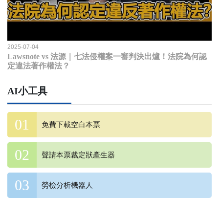
2025-07-04
Lawsnote vs 法源｜七法侵權案一審判決出爐！法院為何認
定違法著作權法？
AI小工具
免費下載空白本票
聲請本票裁定狀產生器
勞檢分析機器人