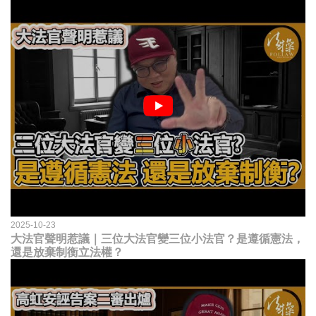
2025-10-23
大法官聲明惹議｜三位大法官變三位小法官？是遵循憲法，
還是放棄制衡立法權？