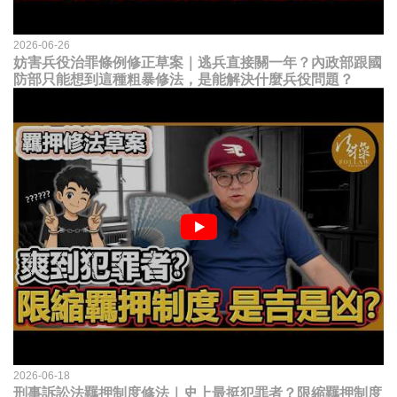
2026-06-26
妨害兵役治罪條例修正草案｜逃兵直接關一年？內政部跟國
防部只能想到這種粗暴修法，是能解決什麼兵役問題？
2026-06-18
刑事訴訟法羈押制度修法｜史上最挺犯罪者？限縮羈押制度