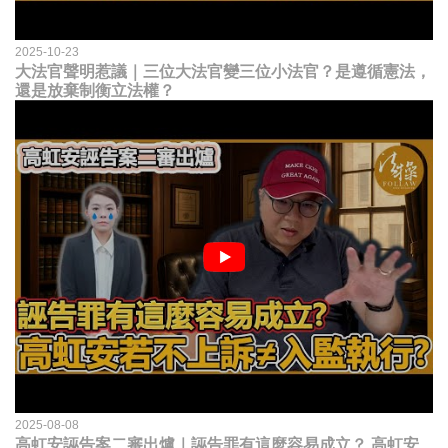
2025-10-23
大法官聲明惹議｜三位大法官變三位小法官？是遵循憲法，
還是放棄制衡立法權？
2025-08-08
高虹安誣告案二審出爐｜誣告罪有這麼容易成立？ 高虹安