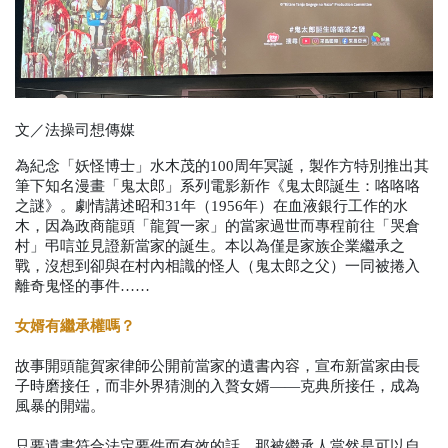
文／法操司想傳媒
為紀念「妖怪博士」水木茂的
100
周年冥誕，製作方特別推出其
筆下知名漫畫「鬼太郎」系列電影新作《鬼太郎誕生：咯咯咯
之謎》。劇情講述昭和
31
年（
1956
年）在血液銀行工作的水
木，因為政商龍頭「龍賀一家」的當家過世而專程前往「哭倉
村」弔唁並見證新當家的誕生。本以為僅是家族企業繼承之
戰，沒想到卻與在村內相識的怪人（鬼太郎之父）一同被捲入
離奇鬼怪的事件……
女婿有繼承權嗎？
故事開頭龍賀家律師公開前當家的遺書內容，宣布新當家由長
子時磨接任，而非外界猜測的入贅女婿——克典所接任，成為
風暴的開端。
只要遺書符合法定要件而有效的話，那被繼承人當然是可以自