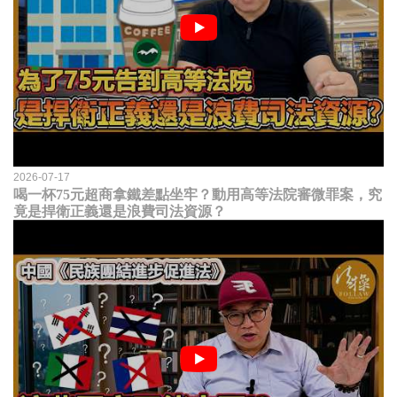
2026-07-17
喝一杯75元超商拿鐵差點坐牢？動用高等法院審微罪案，究
竟是捍衛正義還是浪費司法資源？