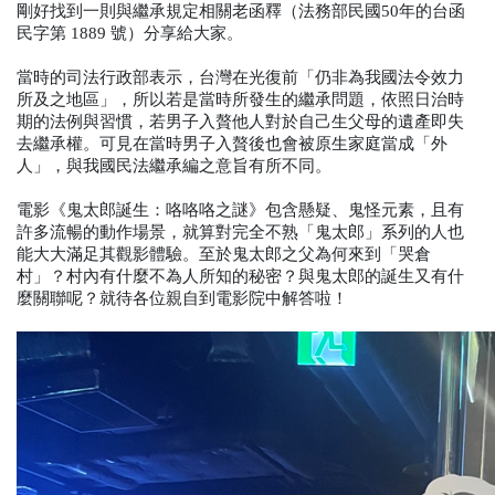
剛好找到一則與繼承規定相關老函釋（法務部民國
50
年的台函
民字第
1889
號）分享給大家。
當時的司法行政部表示，台灣在光復前「仍非為我國法令效力
所及之地區」，所以若是當時所發生的繼承問題，依照日治時
期的法例與習慣，若男子入贅他人對於自己生父母的遺產即失
去繼承權。可見在當時男子入贅後也會被原生家庭當成「外
人」，與我國民法繼承編之意旨有所不同。
電影《鬼太郎誕生：咯咯咯之謎》包含懸疑、鬼怪元素，且有
許多流暢的動作場景，就算對完全不熟「鬼太郎」系列的人也
能大大滿足其觀影體驗。至於鬼太郎之父為何來到「哭倉
村」？村內有什麼不為人所知的秘密？與鬼太郎的誕生又有什
麼關聯呢？就待各位親自到電影院中解答啦！