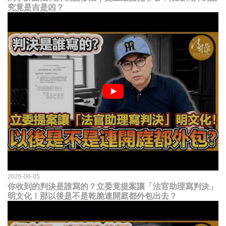
究竟是吉是凶？
2026-06-05
你收到的判決是誰寫的？立委竟提案讓「法官助理寫判決」
明文化！那以後是不是乾脆連開庭都外包出去？