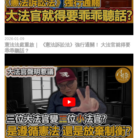
2026-01-09
憲法法庭重啟｜ 《憲法訴訟法》強行通關！ 大法官就得要
乖乖聽話？