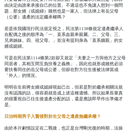
由決定由誰來承接自己的位置。不過這也不免讓人想到一個問
題，那女婿（或媳婦）雖然也是一家人，但法律上有岳父母
（公婆）遺產的法定繼承權嗎？
若是依我國現行民法規定視之，民法第
1138
條規定遺產繼承人
在配偶之後的順序為「一、直系血親卑親屬。二、父母。三、
兄弟姊妹。四、祖父母。」並沒有提到身為「直系姻親」的女
婿或媳婦。
可是在民法第
1114
條第
2
款卻又規定「夫妻之一方與他方之父母
同居者，其相互間互負扶養之義務」，因此也就形成雖然必須
要扶養同住的岳父母或公婆，但卻在對方往生後被法律當成
「外人」的情況。
明明在生前將女婿或媳婦視如己出，但若是對於繼承相關法規
沒有認識的話，很容易就造成上述這種遺憾。所以如果長輩真
的很重視自己往生後遺產分配的話，還是應該即早作出準備才
是。
日治時期男子入贅後對於生父母之遺產無繼承權？
由於本片劇情設定在二戰後，也正是台灣剛光復的時期，法操