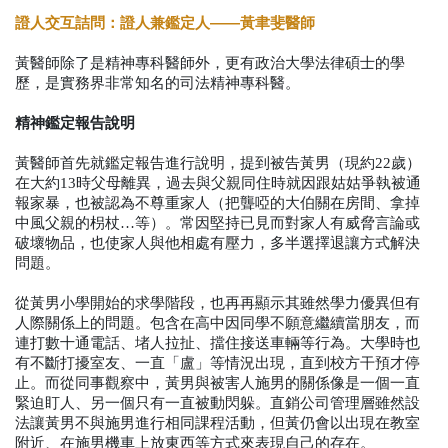
證人交互詰問：證人兼鑑定人——黃聿斐醫師
黃醫師除了是精神專科醫師外，更有政治大學法律碩士的學
歷，是實務界非常知名的司法精神專科醫。
精神鑑定報告說明
黃醫師首先就鑑定報告進行說明，提到被告黃男（現約22歲）
在大約13時父母離異，過去與父親同住時就因跟姑姑爭執被通
報家暴，也被認為不尊重家人（把聾啞的大伯關在房間、拿掉
中風父親的枴杖…等）。常因堅持已見而對家人有威脅言論或
破壞物品，也使家人與他相處有壓力，多半選擇退讓方式解決
問題。
從黃男小學開始的求學階段，也再再顯示其雖然學力優異但有
人際關係上的問題。包含在高中因同學不願意繼續當朋友，而
連打數十通電話、堵人拉扯、擋住接送車輛等行為。大學時也
有不斷打擾室友、一直「盧」等情況出現，直到校方干預才停
止。而從同事觀察中，黃男與被害人施男的關係像是一個一直
緊迫盯人、另一個只有一直被動閃躲。直銷公司管理層雖然設
法讓黃男不與施男進行相同課程活動，但黃仍會以出現在教室
附近、在施男機車上放東西等方式來表現自己的存在。