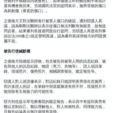
分鐘到半個鐘頭內就會死亡，如果傷後立即到醫院動手術或許
還有機會救回來。另就國民法官的提問表示，施男背後的傷口
為刺創傷（垂直的傷口）。
之後檢方又對法醫師進行被害人傷口的確認，遭到辯護人異
議，認為剛剛法醫師以表示從傷口無法判斷有無殺意，故無提
問必要。結果審判長接過問題自行提問，另辯護人再度依刑事
訴訟法288條之3規定聲明異議，認為審判長採用檢方的問題實
屬不當。
被告行使緘默權
之後檢方陸續提示證物，包含被告與被害人間的訊息紀錄、被
告與他人的訊息紀錄、物證（兇刀、衣物等）、證人偵訊筆
錄、現場照片、傷勢照片、相關調查報告、鑑定報告等。
辯護人對上述證據表示，對話紀錄只能證明黃男很在意施男；
而許多證人的話，在筆錄中與當庭陳述有所不符，現場照片不
能排除有互相搶刀的可能性等。
辯方則也提示草屯療養院的鑑定報告，表示其中有提到黃男有
難以克制自己、難以理解他人、對人依賴性高、同理能力低，
且報告結論表示無詐病情形等情。