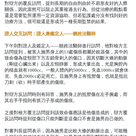
對辯方的覆反詰問，提到長期的自由刑由於不易形友好的人際
關係，因此當然可以阻止其重複過去行為。但從治療的觀點看
還是需要監所運用一定資源協助。但若監護處分沒有找到好的
治療方法，很可能還是形成另一種長期監禁的結果。
證人交互詰問：證人兼鑑定人——饒姓法醫師
下午則對證人及鑑定人——饒姓法醫師進行詰問，他對檢方主
詰問提到，被害人施男身上的13處傷痕都屬於銳器傷，其中的
致命傷為從頸部下方左鎖骨刺入的傷口，因其切斷大條的動脈
（剛從心臟出來）以及左頸靜脈，形成大量出血，光是胸腔內
的積血就有1000cc。一般人體內約5000cc，失血1000cc就會休
克、失血2000cc必定死亡。且施男身上有抵禦傷，也就是抵抗
刀刺（砍）時手部產生的傷痕。
對辯方反詰問時則有回答，施男身上的抵禦傷在左手腕處，而
其右手手指則有抓刀子形成的傷痕。
之後對檢方覆主詰問提到該致命傷應該是他傷造成的，辯方覆
反詰問時提到從傷口只能判斷是這傷口不會是施男自己做的。
對審判長提問表示，因為施男是比較大條的動脈出血，可能幾