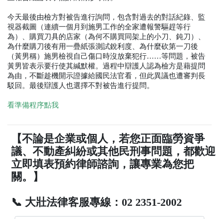
今天最後由檢方對被告進行詢問，包含對過去的對話紀錄、監
視器截圖（連續一個月到施男工作的全家遭報警驅趕等行
為）、購買刀具的店家（為何不購買同架上的小刀、鈍刀）、
為什麼購刀後有用一疊紙張測試銳利度、為什麼砍第一刀後
（黃男稱）施男檢視自己傷口時沒放棄犯行……等問題，被告
黃男皆表示要行使其緘默權。過程中辯護人認為檢方是藉提問
為由，不斷趁機開示證據給國民法官看，但此異議也遭審判長
駁回。最後辯護人也選擇不對被告進行提問。
看準備程序點我
【不論是企業或個人，若您正面臨勞資爭
議、不動產糾紛或其他民刑事問題，都歡迎
立即填表預約律師諮詢，讓專業為您把
關。】
📞 大壯法律客服專線：02 2351-2002