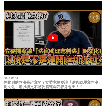
2026-06-05
你收到的判決是誰寫的？立委竟提案讓「法官助理寫判決」
明文化！那以後是不是乾脆連開庭都外包出去？