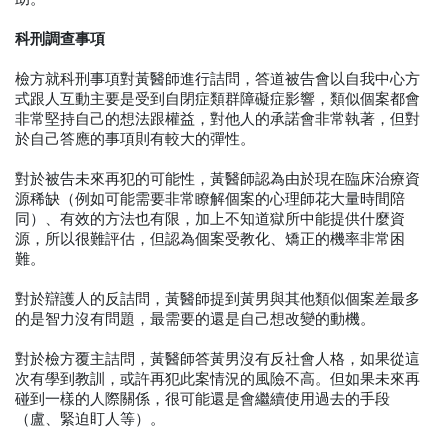
科刑調查事項
檢方就科刑事項對黃醫師進行詰問，答道被告會以自我中心方
式跟人互動主要是受到自閉症類群障礙症影響，類似個案都會
非常堅持自己的想法跟權益，對他人的承諾會非常執著，但對
於自己答應的事項則有較大的彈性。
對於被告未來再犯的可能性，黃醫師認為由於現在臨床治療資
源稀缺（例如可能需要非常瞭解個案的心理師花大量時間陪
同）、有效的方法也有限，加上不知道獄所中能提供什麼資
源，所以很難評估，但認為個案受教化、矯正的機率非常困
難。
對於辯護人的反詰問，黃醫師提到黃男與其他類似個案差最多
的是智力沒有問題，最需要的還是自己想改變的動機。
對於檢方覆主詰問，黃醫師答黃男沒有反社會人格，如果從這
次有學到教訓，或許再犯此案情況的風險不高。但如果未來再
碰到一樣的人際關係，很可能還是會繼續使用過去的手段
（盧、緊迫盯人等）。