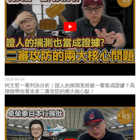
2026-04-24
柯文哲一審判決分析｜證人的揣測竟然被一審當成證據？高
律師帶你看未來二審攻防的兩大核心點！