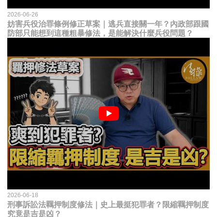
2026-06-26
妨害兵役治罪條例修正草案｜逃兵直接關一年？內政部跟國
防部只能想到這種粗暴修法，是能解決什麼兵役問題？
2026-06-18
刑事訴訟法羈押制度修法｜史上最挺犯罪者？限縮羈押制度
究竟是吉是凶？