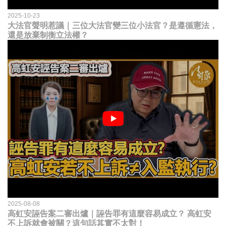
2025-10-23
大法官聲明惹議｜三位大法官變三位小法官？是遵循憲法，
還是放棄制衡立法權？
2025-08-08
高虹安誣告案二審出爐｜誣告罪有這麼容易成立？ 高虹安
不上訴就會被關？這句話其實不太對！