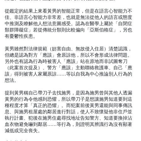
從鑑定的結果上來看黃男的智能正常，但是在語言心智能力不
佳、非語言心智能力非常差，也就是無法從他人的語言或態度
中推測及瞭解他人想法意圖感受。認為在醫學上屬於「自閉症
類群障礙症」若從傳統分類則比較偏向「亞斯伯格症」，另也
有憂鬱性疾患。
黃男雖然對法律規範（妨害自由、無故侵入住居）清楚認識，
但總是認為對方「應該」會原諒他，所以不會形成法律問題。
另外也有認為行為時被害人「應該」站在原地而非試圖奪刀
（此案首次提及）、警方「應該」主動聯絡救護車、自己「應
該」得到被害人家屬原諒……等以自我為中心推論別人行為的
想法。
提到黃男稱自己帶刀子去找施男，是因為施男曾與其他人透漏
黃男的行為令他感到恐懼，所以帶刀子是想讓施男知道要到這
種程度才算「真正的恐懼」。而犯案前後黃男還能與同事傳訊
息、與施男租屋處的鄰居進行對話，使人不致懷疑他非住戶並
執行計畫、犯後在施男住處尋找地址告知警方、知道要換掉沾
血衣物避免嚇到鄰居……等行為，則證明其辨識行為沒有顯著
減低或完全喪失。