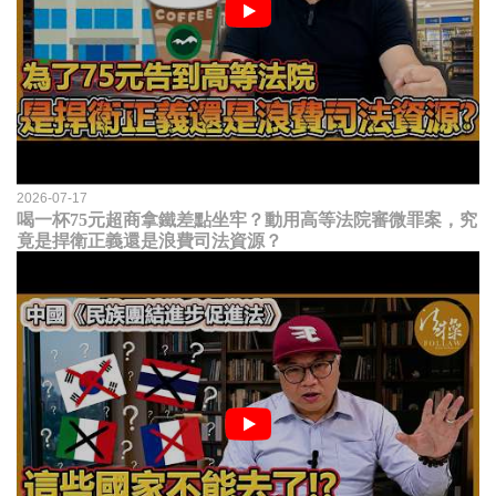
2026-07-17
喝一杯75元超商拿鐵差點坐牢？動用高等法院審微罪案，究
竟是捍衛正義還是浪費司法資源？