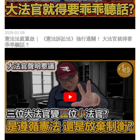
2026-01-09
憲法法庭重啟｜ 《憲法訴訟法》強行通關！ 大法官就得要
乖乖聽話？