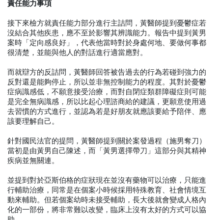
責任能力事項
接下來檢方就責任能力部分進行主詰問，黃醫師提到憂鬱症若
沒結合其他疾患，應不至於影響其辨識能力。報告中提到黃男
案時「定向感良好」，代表他當時對於身處何地、要做何事都
很清楚，並能與他人的對話進行適當應對。
而就辯方的反詰問，黃醫師回答被告過去的行為若碰到強力的
反對還是能夠停止，所以並非無控制能力的程度。其對於憂鬱
症病識感低，不願意接受治療，而對自閉症類群障礙症則可能
是完全無病識感，所以比起心理諮商給的建議，更願意使用過
去習慣的方式進行，並認為若是好朋友就應該要給予陪伴、應
該要理解自己。
針對國民法官的提問，黃醫師提到關於案發過程（施男奪刀）
當初是由黃男自己陳述，而「黃男選擇帶刀」這部分與其精神
疾病並無關連。
並提到對於亞斯伯格的症狀現在並沒有藥物可以治療，只能進
行輔助治療，同常是在個案小時候採用特殊教育、社會情境互
動來輔助。但若個案幼時未接受輔助，長大後就會變成人格內
化的一部份，將非常難以改變，臨床上沒有太好的方式可以協
助。