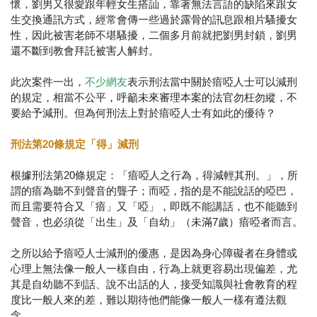
懷，劉男又很愛跟年輕女生搭訕，靠著無法言語的缺陷來跟女
生交換通訊方式，經常會傳一些過於露骨的訊息跟相片騷擾女
性，因此被害老師不堪騷擾，二個多月前就把劉男封鎖，劉男
還不斷到教會拜託被害人解封。
此次案件一出，
表示刑法當中關於瘖啞人士可以減刑
不少網友
的規定，相當不公平，呼籲未來審理本案的法官勿枉勿縱，不
要給予減刑。但為何刑法上對於瘖啞人士有如此的優待？
刑法第20條規定「得」減刑
根據刑法第20條規定：「瘖啞人之行為，得減輕其刑。」，所
謂的瘖為聽不到聲音的聾子；而啞，指的是不能說話的啞巴，
而且需要符合又「瘖」又「啞」，即既不能講話，也不能聽到
聲音，也必須從「出生」及「自幼」（未滿7歲）瘖啞者而言。
之所以給予瘖啞人士減刑的優惠，是因為身心障礙者在身體或
心理上無法像一般人一樣自由，行為上就更容易出現偏差，尤
其是自幼聽不到話、說不出話的人，接受知識與社會教育的程
度比一般人來的差，難以期待他們能像一般人一樣有遵法觀
念。