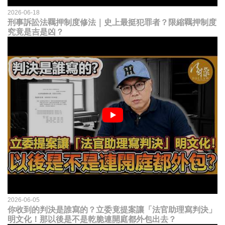
2026-06-18
刑事訴訟法羈押制度修法｜史上最挺犯罪者？限縮羈押制度
究竟是吉是凶？
2026-06-05
你收到的判決是誰寫的？立委竟提案讓「法官助理寫判決」
明文化！那以後是不是乾脆連開庭都外包出去？