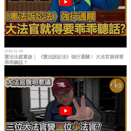
2026-01-09
憲法法庭重啟｜ 《憲法訴訟法》強行通關！ 大法官就得要
乖乖聽話？