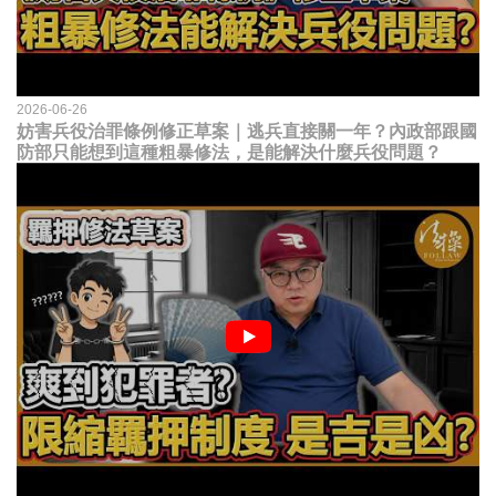
2026-06-26
妨害兵役治罪條例修正草案｜逃兵直接關一年？內政部跟國
防部只能想到這種粗暴修法，是能解決什麼兵役問題？