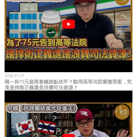
2026-07-17
喝一杯75元超商拿鐵差點坐牢？動用高等法院審微罪案，究
竟是捍衛正義還是浪費司法資源？