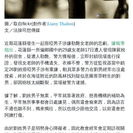
圖／取自flickr(創作者:
)
Liany Thalion
文／法操司想傳媒
近期花蓮縣發生一起瘖啞男子涉嫌勒斃女老師的悲劇。
據報導
，花蓮縣一所偏鄉國中的29歲女老師17日遭人發現陳屍校
指出
外的宿舍，疑遭人勒斃。警方獲報後，立即封鎖現場進行採
證，發現女老師的手機遺失、衣褲不整，警方從監視器當中鎖
定26劉姓瘖啞男子涉有重嫌，動員眾多警力在劉男經常出沒處
搜索，終於在海堤附近的防風林找到疑似意圖畏罪輕生的劉
男，卻因樹枝太細斷裂，當場被警方逮捕。
據了解，劉姓男子無業，平常就靠著政府、慈善機構的補助為
生，平常無所事事都會日處嫌晃，偶而還會偷東西，因為語言
不通也聽不到，獨來獨往，所以也很少跟他交流，以前還會把
阿嬤打傷。
由於劉姓男子是弱勢身心障礙者，因此教會經常會定期訪視關