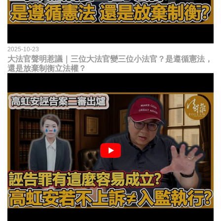
2025-10-23
大法官聲明惹議｜三位大法官變三位小法官？是遵循憲法，
還是放棄制衡立法權？