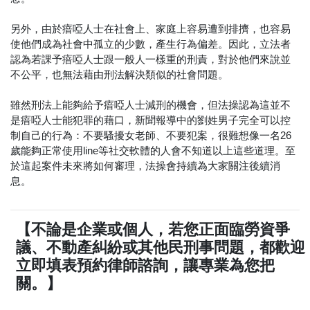
另外，由於瘖啞人士在社會上、家庭上容易遭到排擠，也容易
使他們成為社會中孤立的少數，產生行為偏差。因此，立法者
認為若課予瘖啞人士跟一般人一樣重的刑責，對於他們來說並
不公平，也無法藉由刑法解決類似的社會問題。
雖然刑法上能夠給予瘖啞人士減刑的機會，但法操認為這並不
是瘖啞人士能犯罪的藉口，新聞報導中的劉姓男子完全可以控
制自己的行為：不要騷擾女老師、不要犯案，很難想像一名26
歲能夠正常使用line等社交軟體的人會不知道以上這些道理。至
於這起案件未來將如何審理，法操會持續為大家關注後續消
息。
【不論是企業或個人，若您正面臨勞資爭
議、不動產糾紛或其他民刑事問題，都歡迎
立即填表預約律師諮詢，讓專業為您把
關。】