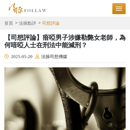
首頁
法操點評
司想評論
【司想評論】瘖啞男子涉嫌勒斃女老師，為
何喑啞人士在刑法中能減刑？
2025-05-20
法操司想傳媒