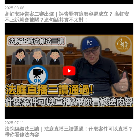
2025-08-08
高虹安誣告案二審出爐｜誣告罪有這麼容易成立？ 高虹安
不上訴就會被關？這句話其實不太對！
2025-07-11
法院組織法三讀｜法庭直播三讀通過！什麼案件可以直播？
帶你看修法內容