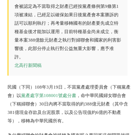
會被認定為不當取得之財產已經按黨產條例第9條第1
項被凍結，已經足以確保如果日後黨產會本案勝訴的
話可以順利執行；再考量移轉國有的財產要先成立特
種基金後才能加以運用，目前特種基金尚未成立，衡
量本案388億餘元財產之執行對婦聯會和國家的利害影
響後，此部分停止執行對公益無重大影響，應予准
許。
北高行新聞稿
民國（下同）108年3月19日，不當黨產處理委員會（下稱黨產
會）以
黨產處字第108001號處分書
，命中華民國婦女聯合會
（下稱婦聯會）30日內將不當取得的約388億元財產（其中含
381億現金存款及台泥股票，以及公告現值約6億的不動產
等），移轉為中華民國所有。