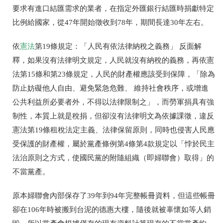
要求有進口結匯需求的業者，在指定外匯銀行結匯時捐獻特定
比例給國家，從47年開始徵收到78年，期間長達30年左右。
依
憲法
第19條規定：「人民有依法律納稅之義務」 反面解
釋，如果沒有法律明文規定，人民就沒有納稅的義務，再依憲
法第15條和第23條規定，人民的財產權應該受到保障，「除為
防止妨礙他人自由、避免緊急危難、 維持社會秩序，或增進
公共利益所必要者外，不得以法律限制之」，而勞軍捐具有強
制性，本質上就是稅捐，但卻沒有法律明文為依據課徵，違反
憲法第19條租稅法定主義、法律保留原則，同時也侵害人民應
受保護的財產權，屬於黨產條例第4條第4款規定以「悖於民主
法治原則之方式，使國民黨的附隨組織（即婦聯會）取得」的
不當黨產。
原本婦聯會內部保存了39年到94年完整帳冊資料，但這些帳冊
卻在106年時被搬到台泥的德惠大樓，隨後就被辜懷如等人銷