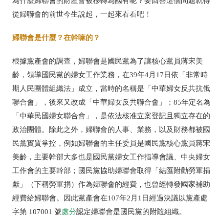
為什麼婦聯會的財產會被移轉為國有呢？要回答這個問題就得
從婦聯會的前世今生說起，一起來看看吧！
婦聯會是什麼？在幹嘛的？
根據黨產會的調查，婦聯會是國民黨為了讓核心黨員蔣宋美
齡，領導國民黨的婦女工作業務，在39年4月17日依「非常時
期人民團體組織法」成立，當時的名稱是「中華婦女反共抗俄
聯合會」，後來又改成「中華婦女反共聯合會」；85年定名為
「中華民國婦女聯合會」，是依法核准立案登記且獨立存在的
政治團體。除此之外，婦聯會的人事、業務，以及財務都被國
民黨實質掌控，例如婦聯會的主任委員是國民黨核心黨員蔣宋
美齡，主要幹部大多也是國民黨婦女工作指導會議、中央婦女
工作會的主要幹部；國民黨協助婦聯會取得「結匯附勸勞軍捐
獻」（下稱勞軍捐）作為婦聯會的經費，也曾經轉發國家補助
經費給婦聯會。因此黨產會在107年2月1日經過決議以黨產處
字第 107001 號
處分
認定婦聯會是國民黨的附隨組織。