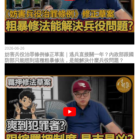
2026-06-26
妨害兵役治罪條例修正草案｜逃兵直接關一年？內政部跟國
防部只能想到這種粗暴修法，是能解決什麼兵役問題？