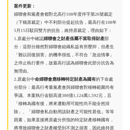
案件更新：
婦聯會和黨產會都對北高行108年度停字第26號裁定
（下稱原裁定）中不利部分提起抗告，最高行在108年
5月15日駁回雙方的抗告，維持原裁定，理由如下：
婦聯會之財產係屬不當取得財產
1.原處分中確認
部
分：這部分雖然對婦聯會組織私益有所壓抑，但產生
「難以回復損害」的機率很低，不符合「急迫情事」
之停止執行要件，故最高行認為婦聯會此部分抗告為
無理由。
命婦聯會應移轉特定財產為國有
2.原處分中
的下命處
分部分：最高行考量黨產會與婦聯會對移轉範圍尚有
爭議、本案執行金額高達388億1,124萬1,592元，且
「移轉為國有後，將來遭動用可能性尚不能全然排
除」、「婦聯會私自動用該財產之可能性甚低」等等
因素，如果直接將原處分所指的特定財產移轉國有，
將導致婦聯會之財產權受到不測之損害，因此維持原