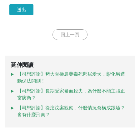
送出
回上一頁
延伸閱讀
【司想評論】豬大骨摻農藥毒死鄰居愛犬，彰化男遭
動保法開鍘！
【司想評論】長期受家暴而殺夫，為什麼不能主張正
當防衛？
【司想評論】從汶汶案觀察，什麼情況會構成跟騷？
會有什麼刑責？