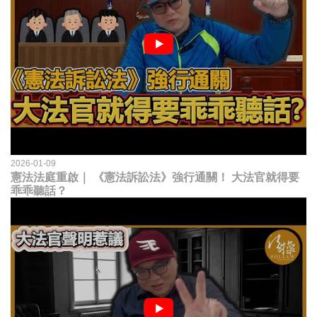
2026-01-09
憲法法庭重啟｜ 《憲法訴訟法》強行通關！ 大法官就得要
乖乖聽話？