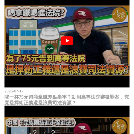
2026-07-17
喝一杯75元超商拿鐵差點坐牢？動用高等法院審微罪案，究
竟是捍衛正義還是浪費司法資源？