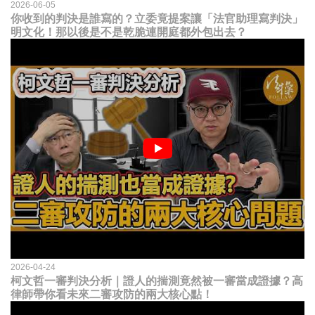
2026-06-05
你收到的判決是誰寫的？立委竟提案讓「法官助理寫判決」
明文化！那以後是不是乾脆連開庭都外包出去？
2026-04-24
柯文哲一審判決分析｜證人的揣測竟然被一審當成證據？高
律師帶你看未來二審攻防的兩大核心點！