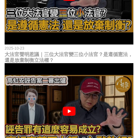
2025-10-23
大法官聲明惹議｜三位大法官變三位小法官？是遵循憲法，
還是放棄制衡立法權？