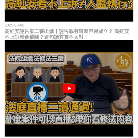
2025-08-08
高虹安誣告案二審出爐｜誣告罪有這麼容易成立？ 高虹安
不上訴就會被關？這句話其實不太對！