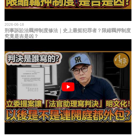
2026-06-18
刑事訴訟法羈押制度修法｜史上最挺犯罪者？限縮羈押制度
究竟是吉是凶？