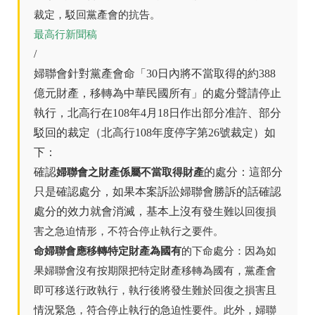
裁定，駁回黨產會的抗告。
最高行新聞稿
/
婦聯會針對黨產會命「30日內將不當取得的約388
億元財產，移轉為中華民國所有」的處分聲請停止
執行，北高行在108年4月18日作出部分准許、部分
駁回的裁定（北高行108年度停字第26號裁定）如
下：
確認
婦聯會之財產係屬不當取得財產
的處分：這部分
只是確認處分，如果本案訴訟婦聯會勝訴的話確認
處分的效力就會消滅，基本上沒有
發生難以回復損
害之急迫情形，不符合停止執行之要件。
命婦聯會應移轉特定財產為國有
的下命處分：因為如
果婦聯會沒有按期限把特定財產移轉為國有，黨產會
即可移送行政執行，執行後將發生難於回復之損害且
情況緊急，符合停止執行的急迫性要件。此外，婦聯