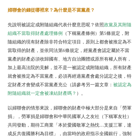
婦聯會的錢從哪裡來？為什麼是不當黨產？
先說明被認定成附隨組織代表什麼意思呢？依照
政黨及其附隨
組織不當取得財產處理條例
（下稱黨產條例）第5條規定，附
隨組織的現有財產除非符合特定項目，原則上都會被推定為不
當取得的財產，並依同法第6條規定，經黨產會認定屬於不當
黨產的財產必須收歸國有、地方自治團體或原所有權人所有，
加上最高法院的見解，並不是一被認定成附隨組織，所有財產
就會被推定為不當黨產，必須再經過黨產會處分認定之後，特
定財產才會變成不當黨產充公（請參考另一篇文章：
被認定為
附隨組織就一定會被凍結財產嗎？
）。
以婦聯會的情形來說，婦聯會的財產中極大部分是來自「勞軍
捐」，勞軍捐是婦聯會和中華民國軍人之友社（下稱軍友社）
共同發動，期待工商業「本於愛國敬軍之熱忱…支援三軍，達
成反共復國勝利為目標」，由當時的政府指示全國銀行，強制