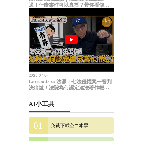
過！什麼案件可以直播？帶你看修法
內容
2025-07-04
Lawsnote vs 法源｜七法侵權案一審判
決出爐！法院為何認定違法著作權
法？
AI小工具
免費下載空白本票