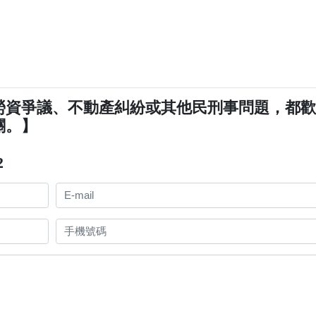
勞資爭議、不動產糾紛或其他民刑事問題，都
關。】
2