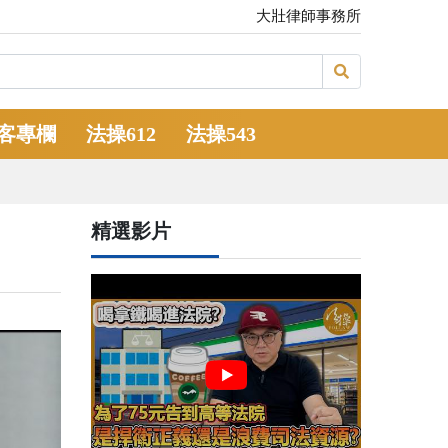
大壯律師事務所
客專欄
法操612
法操543
精選影片