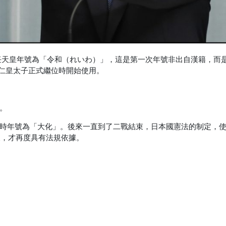
了新任天皇年號為「令和（れいわ）」，這是第一次年號非出自漢籍，而
德仁皇太子正式繼位時開始使用。
。
時年號為「大化」。後來一直到了二戰結束，日本國憲法的制定，
後，才再度具有法規依據。