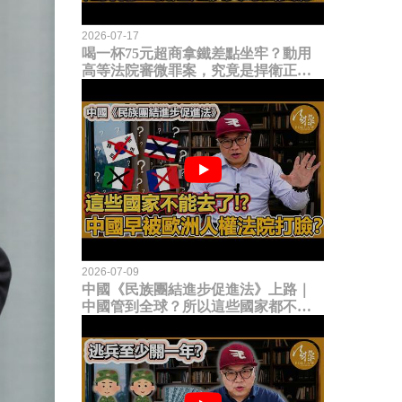
2026-07-17
喝一杯75元超商拿鐵差點坐牢？動用
高等法院審微罪案，究竟是捍衛正義
還是浪費司法資源？
2026-07-09
中國《民族團結進步促進法》上路｜
中國管到全球？所以這些國家都不能
去了？中國早就被歐洲人權法院打
臉？