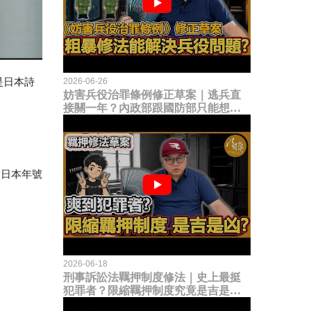
是日本詩
2026-06-26
妨害兵役治罪條例修正草案｜逃兵直
接關一年？內政部跟國防部只能想到
這種粗暴修法，是能解決什麼兵役問
題？
使日本年號
2026-06-18
刑事訴訟法羈押制度修法｜史上最挺
犯罪者？限縮羈押制度究竟是吉是
凶？