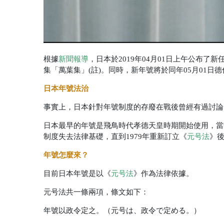
根據
新聞報導
，日本於2019年04月01日上午公布
集「萬葉集」(註)。同時，新年號將於同年05月01日
日本年號法治
事實上，日本針對年號制度的存廢在戰後曾經有過討論
日本最早的年號是飛鳥時代孝德天皇時期開始使用，當
制度失去法律基礎，直到1979年重新訂立《
元号法
》
年號怎麼來？
目前日本年號是以《
元号法
》
作為法律依據。
元号法共一條兩項，條文如下：
年號以政令定之。（元号は、政令で定める。）