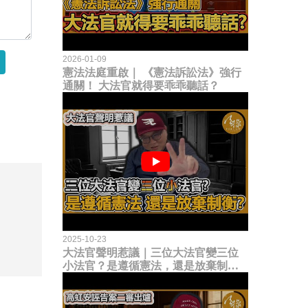
2026-01-09
憲法法庭重啟｜ 《憲法訴訟法》強行
通關！ 大法官就得要乖乖聽話？
2025-10-23
大法官聲明惹議｜三位大法官變三位
小法官？是遵循憲法，還是放棄制衡
立法權？