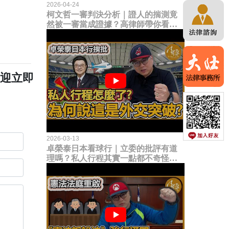
2026-04-24
柯文哲一審判決分析｜證人的揣測竟
然被一審當成證據？高律師帶你看未
來二審攻防的兩大核心點！
歡迎立即
2026-03-13
卓榮泰日本看球行｜立委的批評有道
理嗎？私人行程其實一點都不奇怪？
為何說這是一種外交突破？