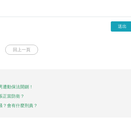
送出
回上一頁
男遭動保法開鍘！
張正當防衛？
騷？會有什麼刑責？