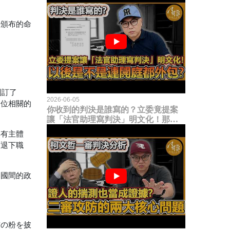
閣頒布的命
制訂了
2026-06-05
退位相關的
你收到的判決是誰寫的？立委竟提案
讓「法官助理寫判決」明文化！那以
後是不是乾脆連開庭都外包出去？
具有主體
而退下職
各國間的政
前の粉を披