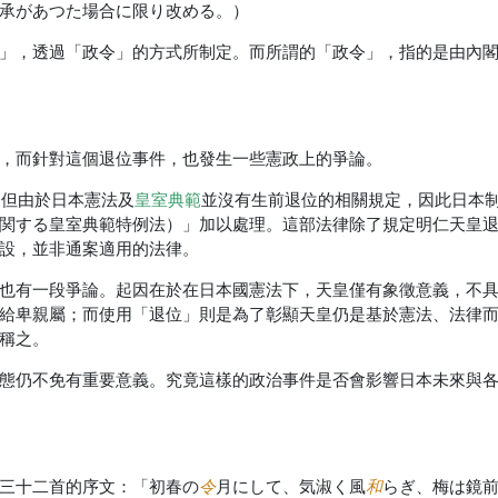
承があつた場合に限り改める。）
」，透過「政令」的方式所制定。而所謂的「政令」，指的是由內
，而針對這個退位事件，也發生一些憲政上的爭論。
，但由於日本憲法及
皇室典範
並沒有生前退位的相關規定，因此日本
関する皇室典範特例法）」加以處理。這部法律除了規定明仁天皇
設，並非通案適用的法律。
也有一段爭論。起因在於在日本國憲法下，天皇僅有象徵意義，不
給卑親屬；而使用「退位」則是為了彰顯天皇仍是基於憲法、法律
稱之。
態仍不免有重要意義。究竟這樣的政治事件是否會影響日本未來與
令
和
三十二首的序文：「初春の
月にして、気淑く風
らぎ、梅は鏡