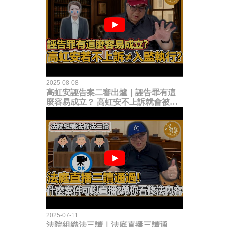
2025-08-08
高虹安誣告案二審出爐｜誣告罪有這
麼容易成立？ 高虹安不上訴就會被
關？這句話其實不太對！
2025-07-11
法院組織法三讀｜法庭直播三讀通