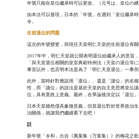
年號只能在皇位繼承時可以更改。（元号は、皇位の継
由本法可以發現，日本的「年號」在遇到「皇位繼承時
令。
生前退位的問題
這次的年號變更，與現任天皇明仁天皇的生前退位有關
2017年中，明仁天皇就公開表明退位給繼承人的意旨
「與天皇退位相關的皇室典範特例法（天皇の退位等に
事宜以外，也言明本法是為了「明仁天皇退位」一事所
此外，當時針對應該用「退位」、還是「讓位」的名稱
性，而「讓位」的說法是基於天皇的自主意思將皇位讓
位，具有憲政上意義。最終，在爭論後決定以「退位」
日本天皇雖然僅具象徵意義，但其退位對於世界政治生
治關係，就讓我們繼續看下去吧！
註
新年號「令和」出自《萬葉集（万葉集）》的梅花之歌