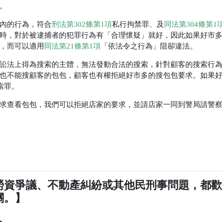
。
內的行為，符合
刑法第302條第1項
私行拘禁罪、及
同法第304條第1
時，對於被逮捕者的犯罪行為有「合理懷疑」就好，因此如果好市
，而可以適用
同法第21條第1項
「依法令之行為」阻卻違法。
訟法上得為搜索的主體，無法發動合法的搜索，針對顧客的搜索行
也不能搜顧客的包包，顧客也有權拒絕好市多的搜包包要求。如果
索罪。
求查看包包，我們可以拒絕店家的要求，並請店家一同到警局請警
勞資爭議、不動產糾紛或其他民刑事問題，都
關。】