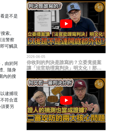
看看是不是
行搜索。
司法警察
立即可觸及
2026-06-05
你收到的判決是誰寫的？立委竟提案
外，由於阿
讓「法官助理寫判決」明文化！那以
體、隨身
後是不是乾脆連開庭都外包出去？
圍內的搜
可以逮捕現
並不符合逕
必須要另