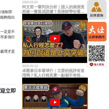
2026-04-24
柯文哲一審判決分析｜證人的揣測竟
然被一審當成證據？高律師帶你看未
項
強制罪
來二審攻防的兩大核心點！
多能夠指出
為一定是不
好市多強行
察處理才是
2026-03-13
卓榮泰日本看球行｜立委的批評有道
理嗎？私人行程其實一點都不奇怪？
為何說這是一種外交突破？
歡迎立即