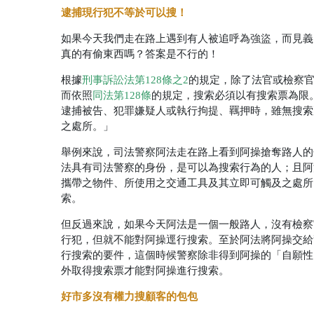
逮捕現行犯不等於可以搜！
如果今天我們走在路上遇到有人被追呼為強盜，而見義
真的有偷東西嗎？答案是不行的！
根據
刑事訴訟法第128條之2
的規定，除了法官或檢察
而依照
同法第128條
的規定，搜索必須以有搜索票為限
逮捕被告、犯罪嫌疑人或執行拘提、羈押時，雖無搜索
之處所。」
舉例來說，司法警察阿法走在路上看到阿操搶奪路人的
法具有司法警察的身份，是可以為搜索行為的人；且阿
攜帶之物件、所使用之交通工具及其立即可觸及之處所
索。
但反過來說，如果今天阿法是一個一般路人，沒有檢察
行犯，但就不能對阿操逕行搜索。至於阿法將阿操交給
行搜索的要件，這個時候警察除非得到阿操的「自願性
外取得搜索票才能對阿操進行搜索。
好市多沒有權力搜顧客的包包