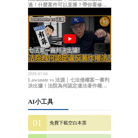
過！什麼案件可以直播？帶你看修法
內容
2025-07-04
Lawsnote vs 法源｜七法侵權案一審判
決出爐！法院為何認定違法著作權
法？
AI小工具
免費下載空白本票