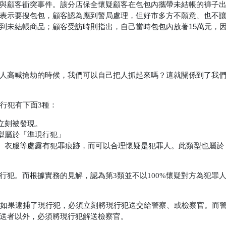
與顧客衝突事件。該分店保全懷疑顧客在包包內攜帶未結帳的褲子
表示要搜包包，顧客認為應到警局處理，但好市多方不願意、也不
到未結帳商品；顧客受訪時則指出，自己當時包包內放著15萬元，
人高喊搶劫的時候，我們可以自己把人抓起來嗎？這就關係到了我
行犯有下面3種：
立刻被發現。
型屬於「準現行犯」
、衣服等處露有犯罪痕跡，而可以合理懷疑是犯罪人。此類型也屬於
行犯。而根據實務的見解，認為第3類並不以100%懷疑對方為犯罪
如果逮捕了現行犯，必須立刻將現行犯送交給警察、或檢察官。而
送者以外，必須將現行犯解送檢察官。