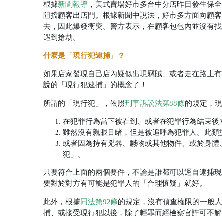
根據
，美式賣場好市多台中分店昨日發生保全
新聞報導
阻擋顧客出店門。根據新聞中說法，好市多方面向顧客
去，因此爆發衝突。警方表示，在顧客包包內並沒有找
遇到搶劫。
什麼是「現行犯逮捕」？
如果店家發現自己店內疑似出現竊賊、或者走在路上有
說的「現行犯逮捕」的概念了！
所謂的「現行犯」，依照
刑事訴訟法第88條
的規定，現
在犯罪行為當下被看到、或者在犯罪行為結束後
雖然沒有親眼目睹，但是被追呼為犯罪人。此類
或者因為持有兇器、贓物或其他物件、或於身體
犯」。
只要符合上面的兩個要件，不論是誰都可以逕自逮捕現
要對於對方有可能是犯罪人的「合理懷疑」就好。
此外，根據
同法第92條
的規定，沒有偵查權限的一般人
捕、或接受現行犯以後，除了輕罪而經檢察官許可不解