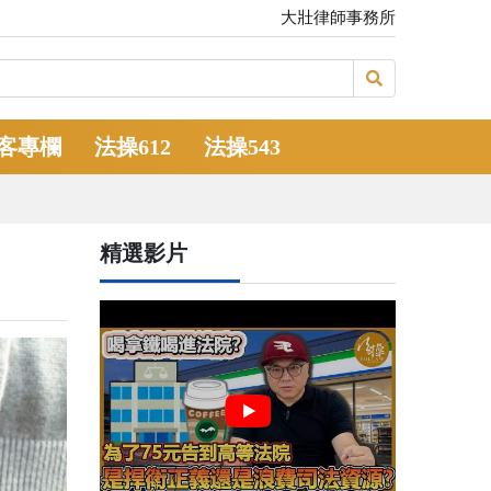
大壯律師事務所
客專欄
法操612
法操543
精選影片