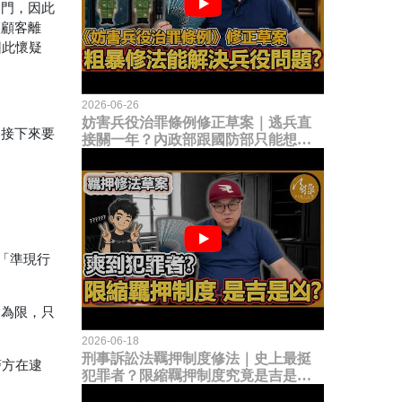
出門，因此
讓顧客離
因此懷疑
2026-06-26
妨害兵役治罪條例修正草案｜逃兵直
們接下來要
接關一年？內政部跟國防部只能想到
這種粗暴修法，是能解決什麼兵役問
題？
「準現行
人為限，只
2026-06-18
刑事訴訟法羈押制度修法｜史上最挺
警方在逮
犯罪者？限縮羈押制度究竟是吉是
凶？