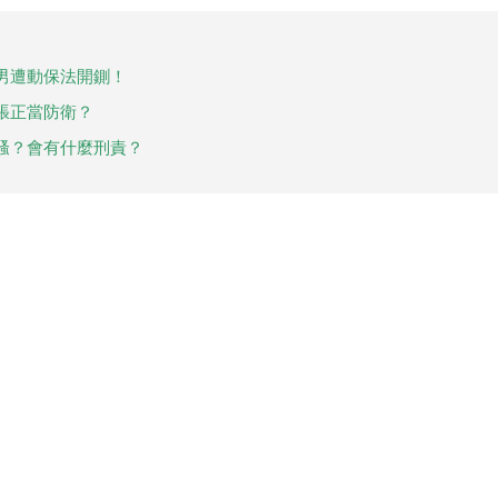
男遭動保法開鍘！
張正當防衛？
騷？會有什麼刑責？