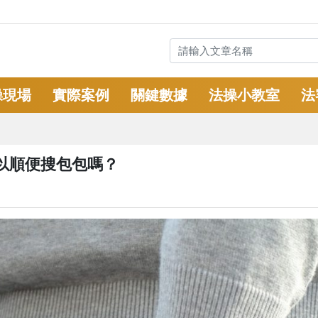
操現場
實際案例
關鍵數據
法操小教室
法
以順便搜包包嗎？