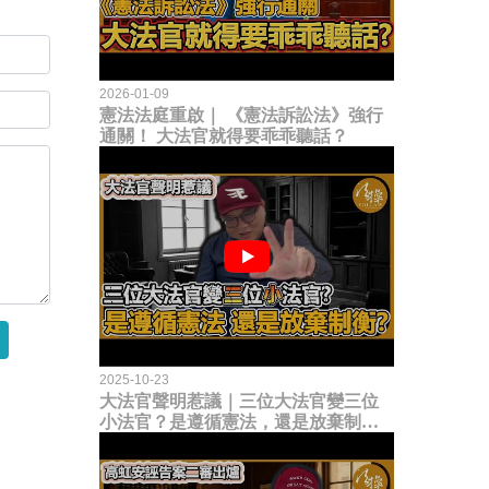
2026-01-09
憲法法庭重啟｜ 《憲法訴訟法》強行
通關！ 大法官就得要乖乖聽話？
2025-10-23
大法官聲明惹議｜三位大法官變三位
小法官？是遵循憲法，還是放棄制衡
立法權？