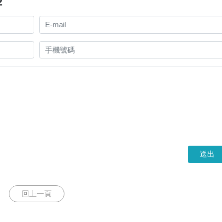
2
送出
回上一頁