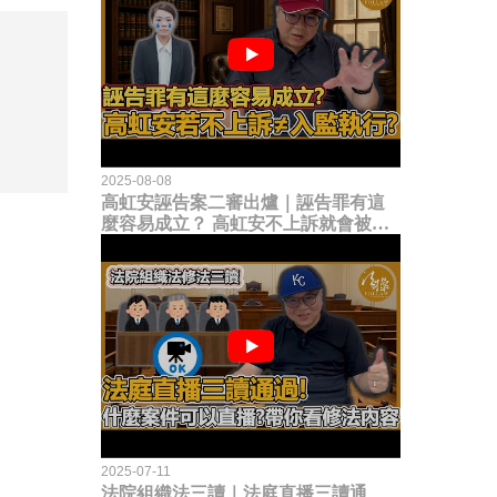
2025-08-08
高虹安誣告案二審出爐｜誣告罪有這
麼容易成立？ 高虹安不上訴就會被
關？這句話其實不太對！
2025-07-11
法院組織法三讀｜法庭直播三讀通