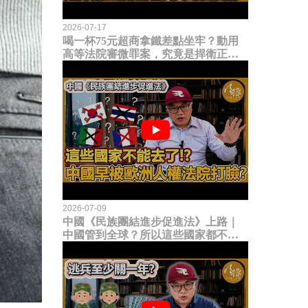
2026-07-17
喝一杯75元超商拿鐵差點坐牢？動用
高等法院審微罪案，究竟是捍衛正義
還是浪費司法資源？
2026-07-09
中國《民族團結進步促進法》上路｜
中國管到全球？所以這些國家都不能
去了？中國早就被歐洲人權法院打
臉？