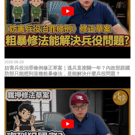
2026-06-26
妨害兵役治罪條例修正草案｜逃兵直接關一年？內政部跟國
防部只能想到這種粗暴修法，是能解決什麼兵役問題？