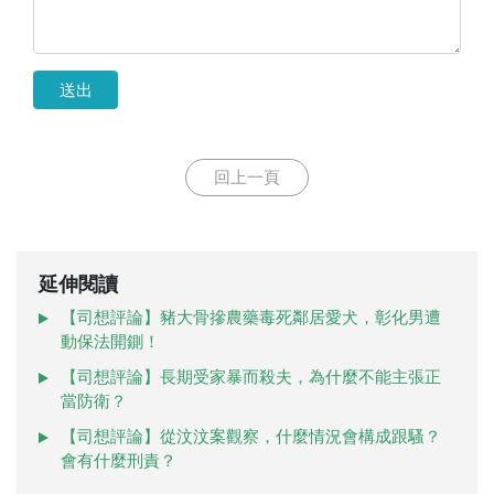
送出
回上一頁
延伸閱讀
【司想評論】豬大骨摻農藥毒死鄰居愛犬，彰化男遭
動保法開鍘！
【司想評論】長期受家暴而殺夫，為什麼不能主張正
當防衛？
【司想評論】從汶汶案觀察，什麼情況會構成跟騷？
會有什麼刑責？