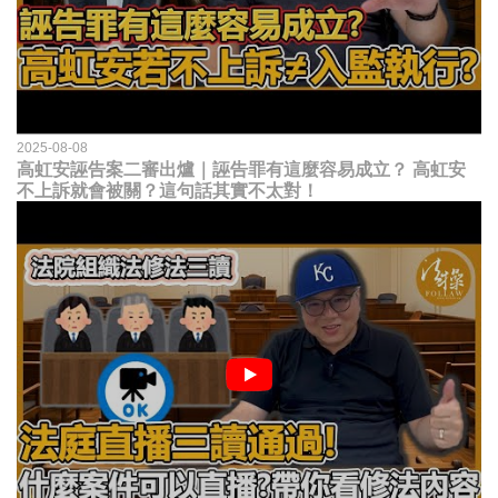
2025-08-08
高虹安誣告案二審出爐｜誣告罪有這麼容易成立？ 高虹安
不上訴就會被關？這句話其實不太對！