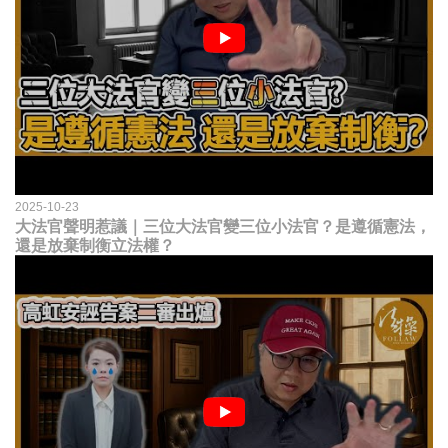
2025-10-23
大法官聲明惹議｜三位大法官變三位小法官？是遵循憲法，
還是放棄制衡立法權？