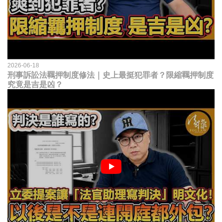
2026-06-18
刑事訴訟法羈押制度修法｜史上最挺犯罪者？限縮羈押制度
究竟是吉是凶？