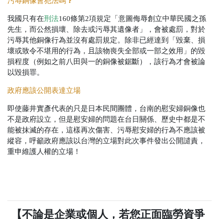
？
污辱銅像會犯法嗎
我國只有在
刑法
160條第2項規定「意圖侮辱創立中華民國之孫
先生，而公然損壞、除去或污辱其遺像者」，會被處罰，對於
污辱其他銅像行為並沒有處罰規定。除非已經達到「毀棄、損
壞或致令不堪用的行為，且該物喪失全部或一部之效用」的毀
損程度（例如之前八田與一的銅像被鋸斷），該行為才會被論
以毀損罪。
政府應該公開表達立場
即使藤井實彥代表的只是日本民間團體，台南的慰安婦銅像也
不是政府設立，但是慰安婦的問題在台日關係、歷史中都是不
能被抹滅的存在，這樣再次傷害、污辱慰安婦的行為不應該被
縱容，呼籲政府應該以台灣的立場對此次事件發出公開譴責，
重申維護人權的立場！
【不論是企業或個人，若您正面臨勞資爭