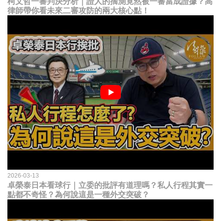
柯文哲一審判決分析｜證人的揣測竟然被一審當成證據？高
律師帶你看未來二審攻防的兩大核心點！
2026-03-13
卓榮泰日本看球行｜立委的批評有道理嗎？私人行程其實一
點都不奇怪？為何說這是一種外交突破？