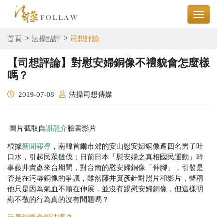
首頁
法操點評
司想評論
【司想評論】對慰安婦銅像不禮貌會怎麼樣
嗎？
2019-07-08
法操司想傳媒
圖片截取自
謝龍介
臉書影片
根據
新聞報導
，南韓首爾市郊的安山慰安婦銅像遭四名男子吐
口水，引起民眾撻伐；日前日本「慰安婦之真相國民運動」幹
事藤井實彥來台期間，對台南的慰安婦銅像「伸腳」，引發是
否是在污辱銅像的爭議，雖然藤井實彥針對照片和影片，聲稱
他只是因為氣血不順在伸展，並沒有踢慰安婦銅像，但這樣明
顯不敬的行為真的沒有問題嗎？