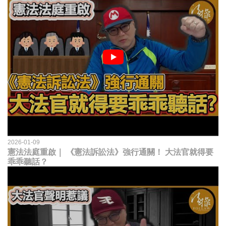
2026-01-09
憲法法庭重啟｜ 《憲法訴訟法》強行通關！ 大法官就得要
乖乖聽話？