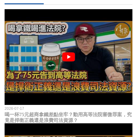
2026-07-17
喝一杯75元超商拿鐵差點坐牢？動用高等法院審微罪案，究
竟是捍衛正義還是浪費司法資源？