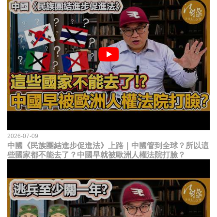
2026-07-09
中國《民族團結進步促進法》上路｜中國管到全球？所以這
些國家都不能去了？中國早就被歐洲人權法院打臉？