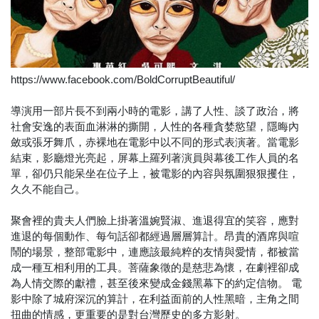
https://www.facebook.com/BoldCorruptBeautiful/
導演用一部片長不到兩小時的電影，講了人性、談了政治，將
社會安逸的表面血淋淋的撕開，人性的各種貪婪慾望，隱晦內
斂或張牙舞爪，赤裸地在電影中以不同的形式表演著。當電影
結束，影廳燈光亮起，屏幕上羅列著演員與幕後工作人員的名
單，卻仍只能呆坐在位子上，被電影的內容與氛圍狠狠攫住，
久久不能自己。
聚會裡的貴夫人們臉上掛著溫婉賢淑、進退得宜的笑容，應對
進退的每個動作、每句話卻都經過層層算計。昂貴的酒席與喧
鬧的場景，整部電影中，連應該最純粹的友情與愛情，都被當
成一種互相利用的工具。菩薩象徵的是慈悲為懷，在劇裡卻成
為人情交際的獻禮，甚至後來變成金錢黑幕下的約定信物。
電
影中除了城府深沉的算計，在利益面前的人性黑暗，主角之間
扭曲的情感，更重要的是對台灣歷史的多方影射。