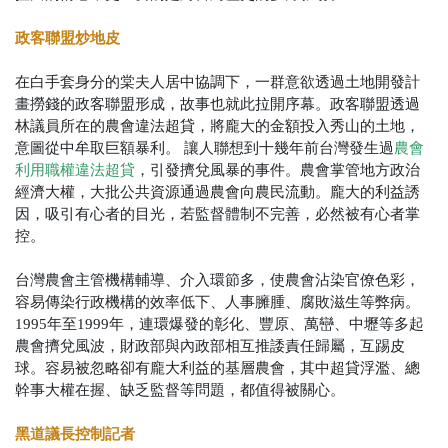
政客聯盟炒地皮
在白手套身分的棠夫人居中協調下，一群意欲透過土地開發計
畫撈錢的政客聯盟形成，故事也就此拉開序幕。政客聯盟透過
林議員所在的農會違法超貸，將龐大的金額投入秀山的土地，
意圖從中牟取巨額暴利。
讓人聯想到十幾年前台灣發生過
農會
利用職權違法超貸
，引發擠兌風暴的事件。
農會掌管地方政治
經濟大權，大批公共資源通過農會向農民流動。龐大的利益誘
因，吸引有心者的目光，若監督體制不完善，必然被有心者掌
控。
台灣農會主管機構輔導、介入環節多，使農會沾染官僚色彩，
容易傳染行政機構的效率低下、人事臃腫、腐敗滋生等弊病。
1995年至1999年，連環爆發的彰化、豐原、萬巒、中壢等多起
農會擠兌風波，財政部與內政部相互推諉責任歸屬，互踢皮
球。容易被忽略卻有龐大利益的基層農會，其中超貸浮濫、總
幹事大權在握、缺乏監督等問題，都值得被關心。
黑道議長控制記者