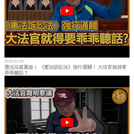
2026-01-09
憲法法庭重啟｜ 《憲法訴訟法》強行通關！ 大法官就得要
乖乖聽話？