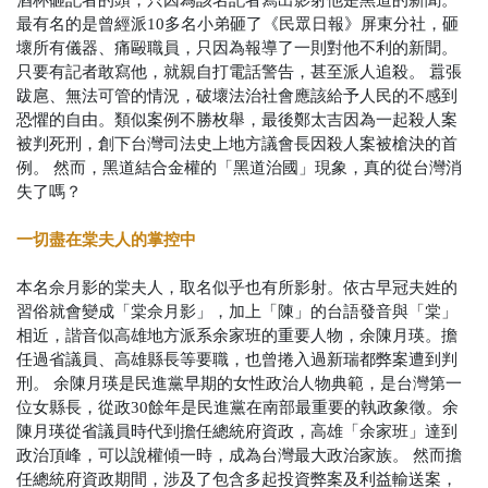
最有名的是曾經
派10多名小弟砸了《民眾日報》屏東分社
，砸
壞所有儀器、痛毆職員
，
只因為報導了一則對他不利的新聞。
只要有記者敢寫他，就親自打電話警告
，甚至派人追殺。
囂張
跋扈、無法可管的情況，破壞法治社會應該給予人民的不感到
恐懼的自由。類似案例不勝枚舉，最後鄭太吉因為一起殺人案
被判死刑，創下台灣司法史上地方議會長因殺人案被槍決的首
例。
然而，黑道結合金權的「黑道治國」現象，真的從台灣消
失了嗎？
一切盡在棠夫人的掌控中
本名佘月影的棠夫人，取名似乎也有所影射。依古早冠夫姓的
習俗就會變成「棠佘月影」，加上「陳」的台語發音與「棠」
相近，諧音似高雄地方派系余家班的重要人物，
余陳月瑛。
擔
任過省議員、高雄縣長等要職，也曾捲入過新瑞都弊案遭到判
刑。
余陳月瑛是民進黨早期的女性政治人物典範，是台灣第一
位女縣長，從政30餘年是民進黨在南部最重要的執政象徵。余
陳月瑛從省議員時代到擔任總統府資政，高雄「余家班」達到
政治頂峰，可以說權傾一時，成為台灣最大政治家族。
然而擔
任總統府資政期間，涉及了包含多起投資弊案及利益輸送案，