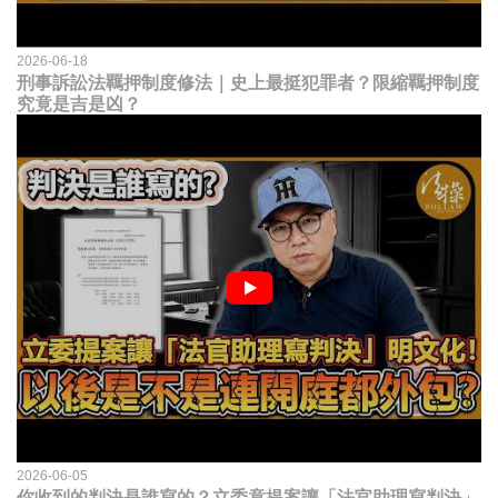
2026-06-18
刑事訴訟法羈押制度修法｜史上最挺犯罪者？限縮羈押制度
究竟是吉是凶？
2026-06-05
你收到的判決是誰寫的？立委竟提案讓「法官助理寫判決」