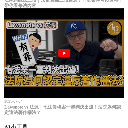
法院組織法三讀｜法庭直播三讀通過！什麼案件可以直播？
帶你看修法內容
2025-07-04
Lawsnote vs 法源｜七法侵權案一審判決出爐！法院為何認
定違法著作權法？
AI小工具