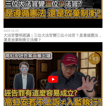
2025-10-23
大法官聲明惹議｜三位大法官變三位小法官？是遵循憲法，
還是放棄制衡立法權？