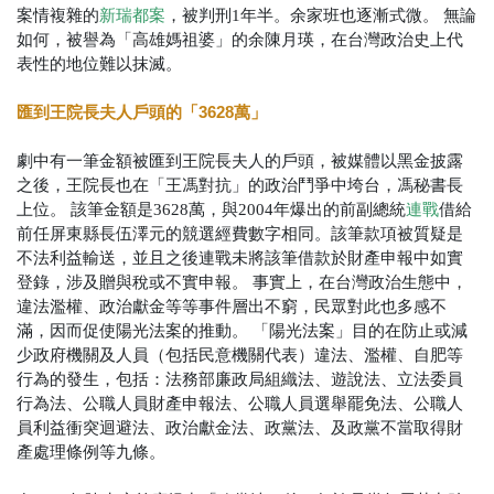
案情複雜的
新瑞都案
，被判刑1年半。余家班也逐漸式微。
無論
如何，被譽為「高雄媽祖婆」的余陳月瑛，在台灣政治史上代
表性的地位難以抹滅。
匯到王院長夫人戶頭的「3628萬」
劇中有一筆金額被匯到王院長夫人的戶頭，被媒體以黑金披露
之後，王院長也在「王馮對抗」的政治鬥爭中垮台，馮秘書長
上位。
該筆金額是3628萬，與2004年爆出的前副總統
連戰
借給
前任屏東縣長伍澤元的競選經費數字相同。該筆款項被質疑是
不法利益輸送，並且之後連戰未將該筆借款於財產申報中如實
登錄，涉及贈與稅或不實申報。
事實上，在台灣政治生態中，
違法濫權、政治獻金等等事件層出不窮，民眾對此也多感不
滿，因而促使陽光法案的推動。
「陽光法案」
目的在防止或減
少政府機關及人員（包括民意機關代表）違法、濫權、自肥等
行為的發生
，包括：法務部廉政局組織法、遊說法、立法委員
行為法、公職人員財產申報法、公職人員選舉罷免法、公職人
員利益衝突迴避法、政治獻金法、政黨法、及政黨不當取得財
產處理條例等九條。