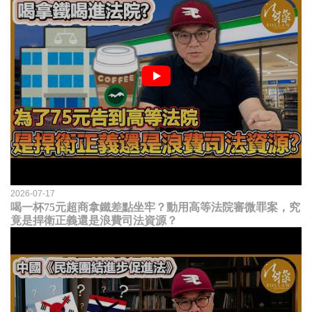
2026-07-17
喝一杯75元超商拿鐵差點坐牢？動用高等法院審微罪案，究
竟是捍衛正義還是浪費司法資源？