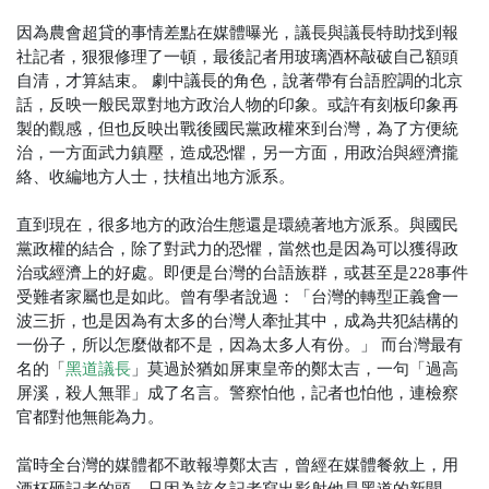
因為農會超貸的事情差點在媒體曝光，議長與議長特助找到報
社記者，狠狠修理了一頓，最後記者用玻璃酒杯敲破自己額頭
自清，才算結束。
劇中議長的角色，說著帶有台語腔調的北京
話，反映一般民眾對地方政治人物的印象。或許有刻板印象再
製的觀感，但也反映出戰後國民黨政權來到台灣，為了方便統
治，一方面武力鎮壓，造成恐懼，另一方面，用政治與經濟攏
絡、收編地方人士，扶植出地方派系。
直到現在，很多地方的政治生態還是環繞著地方派系。與國民
黨政權的結合，除了對武力的恐懼，當然也是因為可以獲得政
治或經濟上的好處。即便是台灣的台語族群，或甚至是228事件
受難者家屬也是如此。曾有學者說過：「台灣的轉型正義會一
波三折，也是因為有太多的台灣人牽扯其中，成為共犯結構的
一份子，所以怎麼做都不是，因為太多人有份。」
而台灣最有
名的「
黑道議長
」莫過於猶如屏東皇帝的鄭太吉，一句「過高
屏溪，殺人無罪」成了名言。警察怕他，記者也怕他，連檢察
官都對他無能為力。
當時全台灣的媒體都不敢報導鄭太吉，曾經在媒體餐敘上，用
酒杯砸記者的頭，只因為該名記者寫出影射他是黑道的新聞。