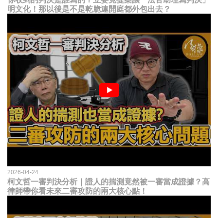
明文化！那以後是不是乾脆連開庭都外包出去？
2026-04-24
柯文哲一審判決分析｜證人的揣測竟然被一審當成證據？高
律師帶你看未來二審攻防的兩大核心點！