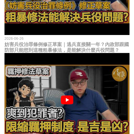
2026-06-26
妨害兵役治罪條例修正草案｜逃兵直接關一年？內政部跟國
防部只能想到這種粗暴修法，是能解決什麼兵役問題？