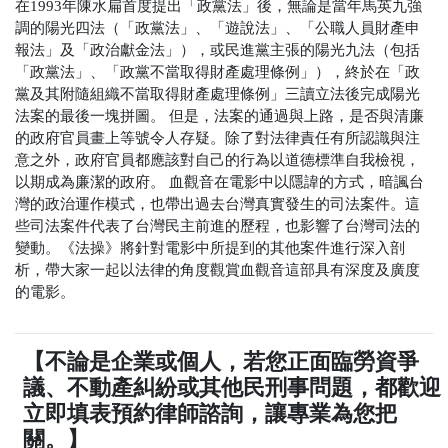
在1993年陳水扁首度提出「政黨法」後，無論是當年馬英九強
調的陽光四法（「政黨法」、「遊說法」、「公職人員財產申
報法」及「政治獻金法」），或民進黨主張的陽光九法（包括
「政黨法」、「政黨不當取得財產處理條例」），終於在「政
黨及其附隨組織不當取得財產處理條例」三讀立法後完成陽光
法案的最後一塊拼圖。
但是，法案的通過與上路，是否與清廉
的政府官員畫上等號令人存疑。除了對法律責任有所認識與注
意之外，政府官員都應該對自己的行為以道德標準自我檢視，
以期成為廉潔的政府。
血觀音在電影中以隱諱的方式，暗諷台
灣的政治運作模式，也帶出過去台灣真實發生的司法案件。這
些司法案件代表了台灣民主前進的歷程，也影響了台灣司法的
變動。《法操》將針對電影中所提到的其他案件進行深入剖
析，帶大家一起以法律的角度觀賞血觀音這部具有深度及廣度
的電影。
【不論是企業或個人，若您正面臨勞資爭
議、不動產糾紛或其他民刑事問題，都歡迎
立即填表預約律師諮詢，讓專業為您把
關。】